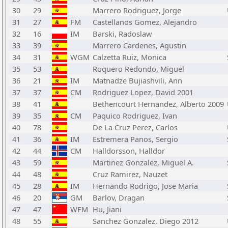
30
29
Marrero Rodriguez, Jorge
31
27
FM
Castellanos Gomez, Alejandro
32
16
IM
Barski, Radoslaw
33
39
Marrero Cardenes, Agustin
34
31
WGM
Calzetta Ruiz, Monica
35
53
Roquero Redondo, Miguel
36
21
IM
Matnadze Bujiashvili, Ann
37
37
CM
Rodriguez Lopez, David 2001
38
41
Bethencourt Hernandez, Alberto 2009
39
35
CM
Paquico Rodriguez, Ivan
40
78
De La Cruz Perez, Carlos
41
36
IM
Estremera Panos, Sergio
42
44
CM
Halldorsson, Halldor
43
59
Martinez Gonzalez, Miguel A.
44
48
Cruz Ramirez, Nauzet
45
28
IM
Hernando Rodrigo, Jose Maria
46
20
GM
Barlov, Dragan
47
47
WFM
Hu, Jiani
48
55
Sanchez Gonzalez, Diego 2012