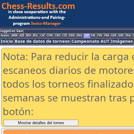
Logged on: Gast
Arabic
ARM
AZE
BIH
BUL
CAT
CHN
CRO
CZE
DEN
ENG
ESP
FAI
FIN
FRA
GER
GRE
INA
I
Inicio
Base de datos de torneos
Campeonato AUT
Imágenes
Nota: Para reducir la carga 
escaneos diarios de motor
todos los torneos finalizad
semanas se muestran tras p
botón: