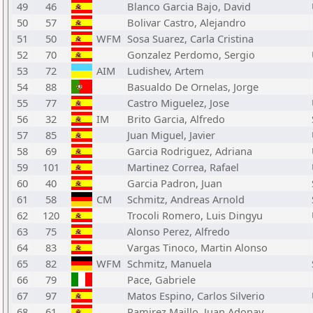
49
46
Blanco Garcia Bajo, David
50
57
Bolivar Castro, Alejandro
51
50
WFM
Sosa Suarez, Carla Cristina
52
70
Gonzalez Perdomo, Sergio
53
72
AIM
Ludishev, Artem
54
88
Basualdo De Ornelas, Jorge
55
77
Castro Miguelez, Jose
56
32
IM
Brito Garcia, Alfredo
57
85
Juan Miguel, Javier
58
69
Garcia Rodriguez, Adriana
59
101
Martinez Correa, Rafael
60
40
Garcia Padron, Juan
61
58
CM
Schmitz, Andreas Arnold
62
120
Trocoli Romero, Luis Dingyu
63
75
Alonso Perez, Alfredo
64
83
Vargas Tinoco, Martin Alonso
65
82
WFM
Schmitz, Manuela
66
79
Pace, Gabriele
67
97
Matos Espino, Carlos Silverio
68
61
Ramirez Maillo, Juan Adonay