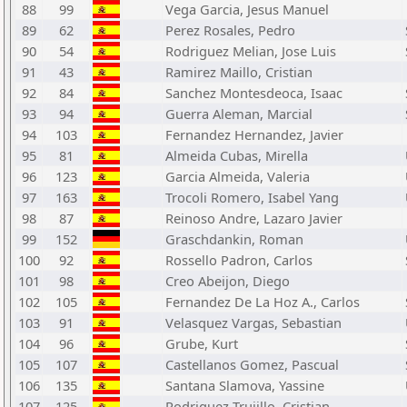
88
99
Vega Garcia, Jesus Manuel
89
62
Perez Rosales, Pedro
90
54
Rodriguez Melian, Jose Luis
91
43
Ramirez Maillo, Cristian
92
84
Sanchez Montesdeoca, Isaac
93
94
Guerra Aleman, Marcial
94
103
Fernandez Hernandez, Javier
95
81
Almeida Cubas, Mirella
96
123
Garcia Almeida, Valeria
97
163
Trocoli Romero, Isabel Yang
98
87
Reinoso Andre, Lazaro Javier
99
152
Graschdankin, Roman
100
92
Rossello Padron, Carlos
101
98
Creo Abeijon, Diego
102
105
Fernandez De La Hoz A., Carlos
103
91
Velasquez Vargas, Sebastian
104
96
Grube, Kurt
105
107
Castellanos Gomez, Pascual
106
135
Santana Slamova, Yassine
107
125
Rodriguez Trujillo, Cristian