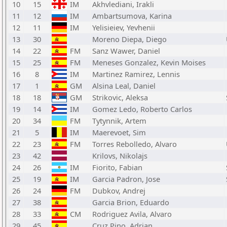
10
15
IM
Akhvlediani, Irakli
11
12
IM
Ambartsumova, Karina
12
11
IM
Yelisieiev, Yevhenii
13
30
Moreno Diepa, Diego
14
22
FM
Sanz Wawer, Daniel
15
25
FM
Meneses Gonzalez, Kevin Moises
16
8
IM
Martinez Ramirez, Lennis
17
1
GM
Alsina Leal, Daniel
18
18
GM
Strikovic, Aleksa
19
14
IM
Gomez Ledo, Roberto Carlos
20
34
FM
Tytynnik, Artem
21
5
IM
Maerevoet, Sim
22
23
FM
Torres Rebolledo, Alvaro
23
42
Krilovs, Nikolajs
24
26
IM
Fiorito, Fabian
25
19
IM
Garcia Padron, Jose
26
24
FM
Dubkov, Andrej
27
38
Garcia Brion, Eduardo
28
33
CM
Rodriguez Avila, Alvaro
29
45
Cruz Pino, Adrian