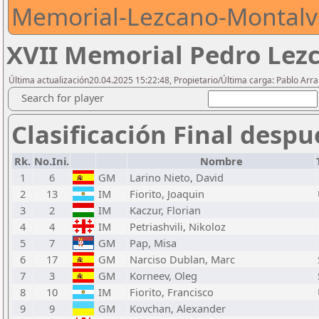
Memorial-Lezcano-Montalv
XVII Memorial Pedro Lez
Última actualización20.04.2025 15:22:48, Propietario/Última carga: Pablo Arr
Search for player
Clasificación Final despu
Rk.
No.Ini.
Nombre
1
6
GM
Larino Nieto, David
2
13
IM
Fiorito, Joaquin
3
2
IM
Kaczur, Florian
4
4
IM
Petriashvili, Nikoloz
5
7
GM
Pap, Misa
6
17
GM
Narciso Dublan, Marc
7
3
GM
Korneev, Oleg
8
10
IM
Fiorito, Francisco
9
9
GM
Kovchan, Alexander