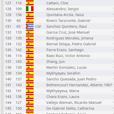
127
116
Cattani, Cloe
128
109
Alessandro, Sergio
129
136
Quintana Arcila, Yaiza
130
60
Rivero Tacoronte, Gabriel
131
65
CM
Sanchez Quintero, Raul
132
133
Garcia Cruz, Jose Manuel
133
139
Rodriguez Morales, Jimena
134
132
Bernal Zelaya, Pedro Gabriel
135
142
Parra Erazo, Santiago
136
114
Baez Ruiz, Victor Antonio
137
165
Zhang, Jun
138
130
Martin Gonzalez, Lucas
139
134
Mykhyeyev, Serafim
140
137
Sancho Quesada, Juan Pedro
141
143
Bethencourt Hernandez, Alberto 1967
142
141
Mykhyeyeva, Maria
143
138
Chara Erazo, Laura
144
127
Vallejo Aleman, Ricardo Manuel
145
150
De Gabriel Stella, Catherina