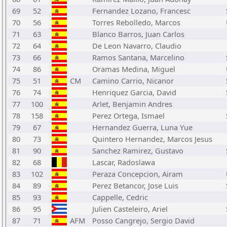
69
52
Fernandez Lozano, Francesc
70
56
Torres Rebolledo, Marcos
71
63
Blanco Barros, Juan Carlos
72
64
De Leon Navarro, Claudio
73
66
Ramos Santana, Marcelino
74
86
Oramas Medina, Miguel
75
51
CM
Camino Carrio, Nicanor
76
74
Henriquez Garcia, David
77
100
Arlet, Benjamin Andres
78
158
Perez Ortega, Ismael
79
67
Hernandez Guerra, Luna Yue
80
73
Quintero Hernandez, Marcos Jesus
81
90
Sanchez Ramirez, Gustavo
82
68
Lascar, Radoslawa
83
102
Peraza Concepcion, Airam
84
89
Perez Betancor, Jose Luis
85
93
Cappelle, Cedric
86
95
Julien Casteleiro, Ariel
87
71
AFM
Posso Cangrejo, Sergio David