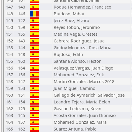
146
161
Santana Cabrera, Aniel
147
140
Roque Hernandez, Francisco
148
146
Buidoso, Mihai
149
122
Jerez Baez, Alvaro
150
159
Reyes Tobon, Jeronimo
151
155
Medina Vega, Orestes
152
149
Cabrera Rodriguez, Josue
153
144
Godoy Mendoza, Rosa Maria
154
148
Bujdoso, Edith
155
160
Santana Alonso, Hector
156
164
Velasquez Vargas, Juan Diego
157
156
Mohamed Gonzalez, Erik
158
147
Martin Gonzalez, Marcos 2018
159
153
Juan Miguel, Camino
160
151
Gallego de Aymerich, Salvador Jose
161
154
Leandro Tejera, Maria Belen
162
129
Gavilan Ledezma, Kevin
163
145
Acosta Gonzalez, Juan Dionisio
164
157
Mohamed Gonzalez, Mara
165
162
Suarez Antuna, Pablo