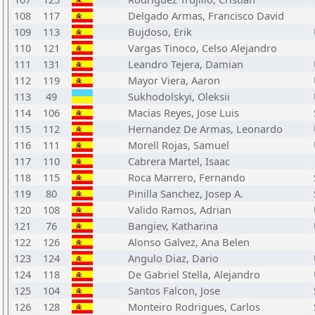
108
117
Delgado Armas, Francisco David
109
113
Bujdoso, Erik
110
121
Vargas Tinoco, Celso Alejandro
111
131
Leandro Tejera, Damian
112
119
Mayor Viera, Aaron
113
49
Sukhodolskyi, Oleksii
114
106
Macias Reyes, Jose Luis
115
112
Hernandez De Armas, Leonardo
116
111
Morell Rojas, Samuel
117
110
Cabrera Martel, Isaac
118
115
Roca Marrero, Fernando
119
80
Pinilla Sanchez, Josep A.
120
108
Valido Ramos, Adrian
121
76
Bangiev, Katharina
122
126
Alonso Galvez, Ana Belen
123
124
Angulo Diaz, Dario
124
118
De Gabriel Stella, Alejandro
125
104
Santos Falcon, Jose
126
128
Monteiro Rodrigues, Carlos