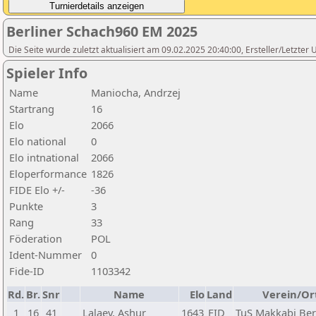
Berliner Schach960 EM 2025
Die Seite wurde zuletzt aktualisiert am 09.02.2025 20:40:00, Ersteller/Letzte
Spieler Info
Name
Maniocha, Andrzej
Startrang
16
Elo
2066
Elo national
0
Elo intnational
2066
Eloperformance
1826
FIDE Elo +/-
-36
Punkte
3
Rang
33
Föderation
POL
Ident-Nummer
0
Fide-ID
1103342
Rd.
Br.
Snr
Name
Elo
Land
Verein/Or
1
16
41
Lalaev, Ashur
1643
FID
TuS Makkabi Berl