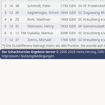
2
16
38
Schmidt, Peter
1730
GER
SV SF Friedrich
3
12
35
Saglamoglu, Simon
1844
GER
SC Zugzwang 95 
4
8
25
Bolk, Matthias
1993
GER
SC Kreuzberg e.V
5
12
31
Oelmann, Henry
1932
GER
SF Siemensstadt
6
6
12
FM
Dyballa, Markus
2098
GER
SC Kreuzberg e.V
7
12
37
Ziems, Michael
1766
GER
SC Kreuzberg e.V
*) Die ELodifferenz beträgt mehr als 400 Punkte. Sie wurde auf 
Der Schachturnier-Ergebnis-Server
© 2006-2026 Heinz Herzog
, CMS
Impressum / Nutzungsbedingungen