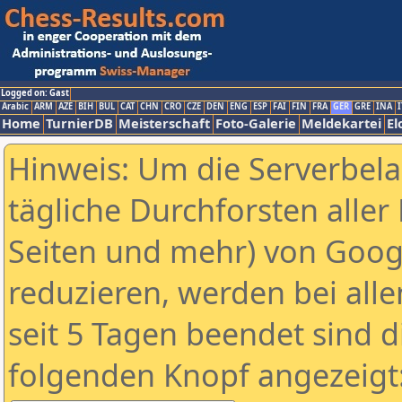
Logged on: Gast
Arabic
ARM
AZE
BIH
BUL
CAT
CHN
CRO
CZE
DEN
ENG
ESP
FAI
FIN
FRA
GER
GRE
INA
I
Home
TurnierDB
Meisterschaft
Foto-Galerie
Meldekartei
El
Hinweis: Um die Serverbel
tägliche Durchforsten aller 
Seiten und mehr) von Goog
reduzieren, werden bei alle
seit 5 Tagen beendet sind d
folgenden Knopf angezeigt