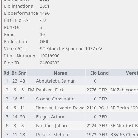
Elo intnational
2051
Eloperformance
1496
FIDE Elo +/-
-27
Punkte
3
Rang
30
Föderation
GER
Verein/Ort
SC Zitadelle Spandau 1977 e.V.
Ident-Nummer
10019990
Fide-ID
24606383
Rd.
Br.
Snr
Name
Elo
Land
Vere
1
23
48
Aboutalebi, Saman
0
2
6
6
FM
Paulsen, Dirk
2276
GER
SK Zehlendorf
3
16
51
Stoehr, Constantin
0
GER
4
6
11
Ilonczai, Levente-David
2110
ROU
SF Berlin 190
5
14
50
Fieger, Arthur
0
GER
6
8
8
Nöldner, Julian
2224
GER
SF Nordost B
7
11
28
Poseck, Steffen
1972
GER
BSV 63 Chem