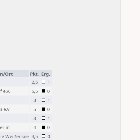
in/Ort
Pkt.
Erg.
2,5
1
 e.V.
5,5
0
3
1
3 e.V.
5
0
3
1
erlin
4
0
ie Weißensee
4,5
0