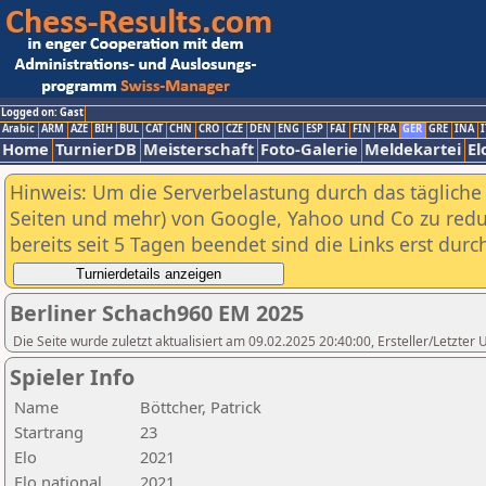
Logged on: Gast
Arabic
ARM
AZE
BIH
BUL
CAT
CHN
CRO
CZE
DEN
ENG
ESP
FAI
FIN
FRA
GER
GRE
INA
I
Home
TurnierDB
Meisterschaft
Foto-Galerie
Meldekartei
El
Hinweis: Um die Serverbelastung durch das tägliche D
Seiten und mehr) von Google, Yahoo und Co zu reduz
bereits seit 5 Tagen beendet sind die Links erst dur
Berliner Schach960 EM 2025
Die Seite wurde zuletzt aktualisiert am 09.02.2025 20:40:00, Ersteller/Letzte
Spieler Info
Name
Böttcher, Patrick
Startrang
23
Elo
2021
Elo national
2021