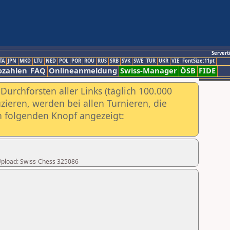
Servert
TA
JPN
MKD
LTU
NED
POL
POR
ROU
RUS
SRB
SVK
SWE
TUR
UKR
VIE
FontSize:11pt
ozahlen
FAQ
Onlineanmeldung
Swiss-Manager
ÖSB
FIDE
urchforsten aller Links (täglich 100.000
ieren, werden bei allen Turnieren, die
ch folgenden Knopf angezeigt:
r Upload: Swiss-Chess 325086