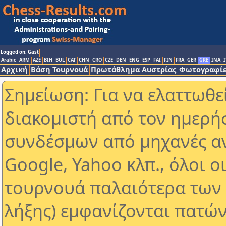
Logged on: Gast
Arabic
ARM
AZE
BIH
BUL
CAT
CHN
CRO
CZE
DEN
ENG
ESP
FAI
FIN
FRA
GER
GRE
INA
I
Αρχική
Βάση Τουρνουά
Πρωτάθλημα Αυστρίας
Φωτογραφίε
Σημείωση: Για να ελαττωθε
διακομιστή από τον ημερή
συνδέσμων από μηχανές α
Google, Yahoo κλπ., όλοι ο
τουρνουά παλαιότερα των 
λήξης) εμφανίζονται πατών