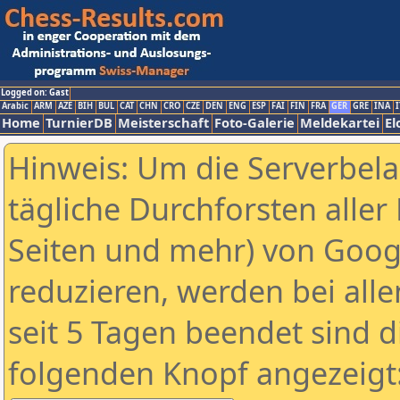
Logged on: Gast
Arabic
ARM
AZE
BIH
BUL
CAT
CHN
CRO
CZE
DEN
ENG
ESP
FAI
FIN
FRA
GER
GRE
INA
I
Home
TurnierDB
Meisterschaft
Foto-Galerie
Meldekartei
El
Hinweis: Um die Serverbel
tägliche Durchforsten aller 
Seiten und mehr) von Goog
reduzieren, werden bei alle
seit 5 Tagen beendet sind d
folgenden Knopf angezeigt