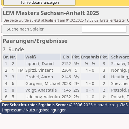
LEM Masters Sachsen-Anhalt 2025
Die Seite wurde zuletzt aktualisiert am 01.02.2025 13:53:02, Ersteller/Letzte
Suche nach Spieler
Paarungen/Ergebnisse
7. Runde
Br.
Nr.
Weiß
Elo
Pkt.
Ergebnis
Pkt.
Schwarz
1
2
Lippert, Daniel
2152
5½
½ - ½
3
Schäfer, 
2
1
FM
Spitzl, Vinzent
2364
5
1 - 0
3
Nönnig, 
3
3
Gröbel, Aaron
2146
3½
4
Heutling,
4
6
Görgens, Michael
2028
2½
1 - 0
2
Shevchen
5
8
Voigt, Anastasia
1945
2½
0 - 1
2
Petzold, 
6
5
Udelnov, Valentin
2052
2½
1 - 0
½
Pötsch, 
Der Schachturnier-Ergebnis-Server
© 2006-2026 Heinz Herzog
, CMS
Impressum / Nutzungsbedingungen