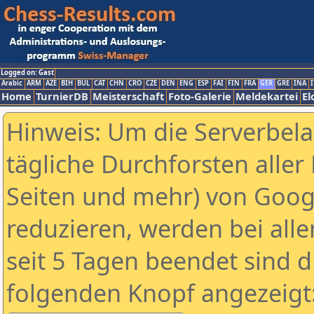
Logged on: Gast
Arabic
ARM
AZE
BIH
BUL
CAT
CHN
CRO
CZE
DEN
ENG
ESP
FAI
FIN
FRA
GER
GRE
INA
I
Home
TurnierDB
Meisterschaft
Foto-Galerie
Meldekartei
El
Hinweis: Um die Serverbel
tägliche Durchforsten aller 
Seiten und mehr) von Goog
reduzieren, werden bei alle
seit 5 Tagen beendet sind d
folgenden Knopf angezeigt