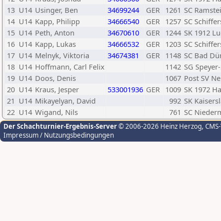
13
U14
Usinger, Ben
34699244
GER
1261
SC Ramste
14
U14
Kapp, Philipp
34666540
GER
1257
SC Schiffer
15
U14
Peth, Anton
34670610
GER
1244
SK 1912 L
16
U14
Kapp, Lukas
34666532
GER
1203
SC Schiffer
17
U14
Melnyk, Viktoria
34674381
GER
1148
SC Bad Dü
18
U14
Hoffmann, Carl Felix
1142
SG Speyer
19
U14
Doos, Denis
1067
Post SV Ne
20
U14
Kraus, Jesper
533001936
GER
1009
SK 1972 Ha
21
U14
Mikayelyan, David
992
SK Kaisers
22
U14
Wigand, Nils
761
SC Nieder
Der Schachturnier-Ergebnis-Server
© 2006-2026 Heinz Herzog
, CMS
Impressum / Nutzungsbedingungen