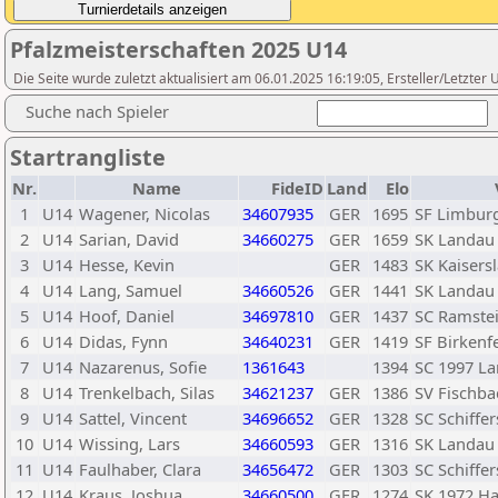
Pfalzmeisterschaften 2025 U14
Die Seite wurde zuletzt aktualisiert am 06.01.2025 16:19:05, Ersteller/Letzte
Suche nach Spieler
Startrangliste
Nr.
Name
FideID
Land
Elo
1
U14
Wagener, Nicolas
34607935
GER
1695
SF Limbur
2
U14
Sarian, David
34660275
GER
1659
SK Landau
3
U14
Hesse, Kevin
GER
1483
SK Kaisers
4
U14
Lang, Samuel
34660526
GER
1441
SK Landau
5
U14
Hoof, Daniel
34697810
GER
1437
SC Ramste
6
U14
Didas, Fynn
34640231
GER
1419
SF Birkenf
7
U14
Nazarenus, Sofie
1361643
1394
SC 1997 L
8
U14
Trenkelbach, Silas
34621237
GER
1386
SV Fischba
9
U14
Sattel, Vincent
34696652
GER
1328
SC Schiffer
10
U14
Wissing, Lars
34660593
GER
1316
SK Landau
11
U14
Faulhaber, Clara
34656472
GER
1303
SC Schiffer
12
U14
Kraus, Joshua
34660500
GER
1274
SK 1972 Ha