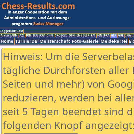
Logged on: Gast
Arabic
ARM
AZE
BIH
BUL
CAT
CHN
CRO
CZE
DEN
ENG
ESP
FAI
FIN
FRA
GER
GRE
INA
I
Home
TurnierDB
Meisterschaft
Foto-Galerie
Meldekartei
El
Hinweis: Um die Serverbela
tägliche Durchforsten aller 
Seiten und mehr) von Goog
reduzieren, werden bei alle
seit 5 Tagen beendet sind d
folgenden Knopf angezeigt