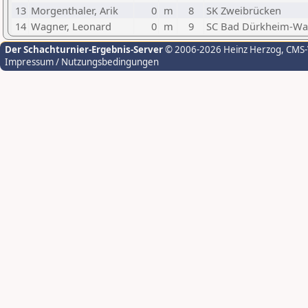
13
Morgenthaler, Arik
0
m
8
SK Zweibrücken
14
Wagner, Leonard
0
m
9
SC Bad Dürkheim-W
Der Schachturnier-Ergebnis-Server
© 2006-2026 Heinz Herzog
, CMS
Impressum / Nutzungsbedingungen