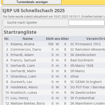
SJRP U8 Schnellschach 2025
Die Seite wurde zuletzt aktualisiert am 18.01.2025 16:10:11, Ersteller/Letzte
Suche nach Spieler
Startrangliste
Nr.
Name
EloN
sex
Alter
Verein/Ort
1
Kitaeva, Ariana
706
W
9
SC Pirmasens 1912
2
Commercon, Dario
0
m
8
SC Ramstein-Miesen
3
Erhardt, Adam
0
m
9
SK Zweibrücken
4
Francis, Samuel
0
m
9
Bad Dürkheim
5
Gerhardt, Liam
0
m
9
Sfr.Mainz 1928
6
Gerhardt, Malin
0
m
8
Sfr.Mainz
7
Ghandour, Liam
0
m
9
ohne
8
Gurevich, Lev
0
m
9
SC GEMA St.Ingbert
9
Haidekker, Alexis
0
W
9
SG PST-Trier / Bernka
10
Knobloch, Lukas
0
m
9
SK Zweibrücken
11
Luu, Henry
0
m
9
SK Frankenthal
12
Maltsev-Bekker, Boris
0
m
8
SK Mannheim-Linden