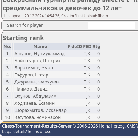
средимальчиков и девочек до 12 лет
Last update 29.12.2024 14:54:36, Creator/Last Upload: Ilhom
Search for player
Starting rank
No.
Name
FideID
FED
Rtg
1
Ашуров, Нурмухаммад
TJK
0
2
Бойназаров, Шохрух
TJK
0
3
Борахимов, Умар
TJK
0
4
Гафуров, Назар
TJK
0
5
Джураева, Фархунда
TJK
0
6
Наимов, Давид
TJK
0
7
Охунов, Абдулазим
TJK
0
8
Ходжаева, Ёсамин
TJK
0
9
Шорахматов, Искандар
TJK
0
10
Юсупова, Ясминахон
TJK
0
Chess-Tournament-Results-Server
© 2006-2026 Heinz Herzog
, CMS-
Legal details/Terms of use