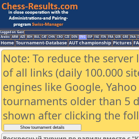
Logged on: Gast
Arabic
ARM
AZE
BIH
BUL
CAT
CHN
CRO
CZE
DEN
ENG
ESP
FAI
FIN
FRA
GER
GRE
INA
I
Home
Tournament-Database
AUT championship
Pictures
F
Note: To reduce the server 
of all links (daily 100.000 s
engines like Google, Yahoo a
tournaments older than 5 d
shown after clicking the fo
Воскресный турнир по рапиду вместе с "К