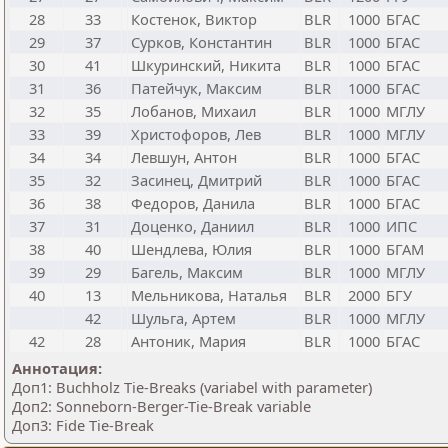
28
33
Костенок, Виктор
BLR
1000
БГАС
29
37
Сурков, Константин
BLR
1000
БГАС
30
41
Шкуринский, Никита
BLR
1000
БГАС
31
36
Патейчук, Максим
BLR
1000
БГАС
32
35
Лобанов, Михаил
BLR
1000
МГЛУ
33
39
Христофоров, Лев
BLR
1000
МГЛУ
34
34
Левшун, Антон
BLR
1000
БГАС
35
32
Засинец, Дмитрий
BLR
1000
БГАС
36
38
Федоров, Данила
BLR
1000
БГАС
37
31
Доценко, Даниил
BLR
1000
ИПС
38
40
Шендлева, Юлия
BLR
1000
БГАМ
39
29
Багель, Максим
BLR
1000
МГЛУ
40
13
Мельникова, Наталья
BLR
2000
БГУ
42
Шульга, Артем
BLR
1000
МГЛУ
42
28
Антоник, Мария
BLR
1000
БГАС
Аннотация:
Доп1: Buchholz Tie-Breaks (variabel with parameter)
Доп2: Sonneborn-Berger-Tie-Break variable
Доп3: Fide Tie-Break