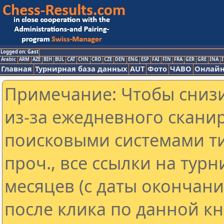
Logged on: Gast
Arabic
ARM
AZE
BIH
BUL
CAT
CHN
CRO
CZE
DEN
ENG
ESP
FAI
FIN
FRA
GER
GRE
INA
I
Главная
Турнирная база данных
AUT
Фото
ЧАВО
Онлайн
Примечание: Чтобы снизи
из-за ежедневного скани
поисковыми системами ти
проч., все ссылки на тур
месяцев (с даты окончан
после клика по данной кн