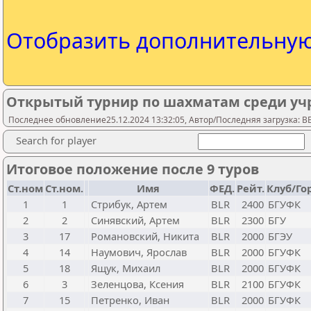
Отобразить дополнительну
Открытый турнир по шахматам среди уч
Последнее обновление25.12.2024 13:32:05, Автор/Последняя загрузка: 
Search for player
Итоговое положение после 9 туров
Ст.ном
Ст.ном.
Имя
ФЕД.
Рейт.
Клуб/Го
1
1
Стрибук, Артем
BLR
2400
БГУФК
2
2
Синявский, Артем
BLR
2300
БГУ
3
17
Романовский, Никита
BLR
2000
БГЭУ
4
14
Наумович, Ярослав
BLR
2000
БГУФК
5
18
Ящук, Михаил
BLR
2000
БГУФК
6
3
Зеленцова, Ксения
BLR
2100
БГУФК
7
15
Петренко, Иван
BLR
2000
БГУФК