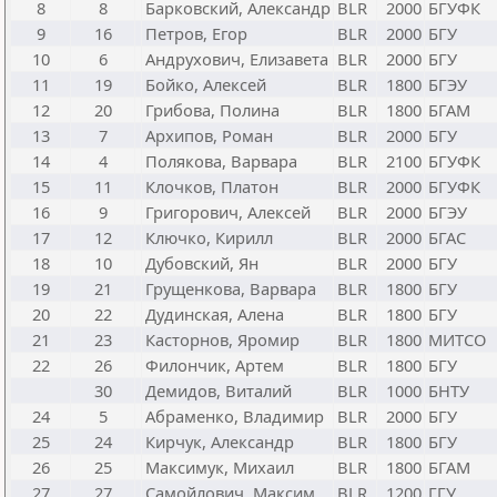
8
8
Барковский, Александр
BLR
2000
БГУФК
9
16
Петров, Егор
BLR
2000
БГУ
10
6
Андрухович, Елизавета
BLR
2000
БГУ
11
19
Бойко, Алексей
BLR
1800
БГЭУ
12
20
Грибова, Полина
BLR
1800
БГАМ
13
7
Архипов, Роман
BLR
2000
БГУ
14
4
Полякова, Варвара
BLR
2100
БГУФК
15
11
Клочков, Платон
BLR
2000
БГУФК
16
9
Григорович, Алексей
BLR
2000
БГЭУ
17
12
Ключко, Кирилл
BLR
2000
БГАС
18
10
Дубовский, Ян
BLR
2000
БГУ
19
21
Грущенкова, Варвара
BLR
1800
БГУ
20
22
Дудинская, Алена
BLR
1800
БГУ
21
23
Касторнов, Яромир
BLR
1800
МИТСО
22
26
Филончик, Артем
BLR
1800
БГУ
30
Демидов, Виталий
BLR
1000
БНТУ
24
5
Абраменко, Владимир
BLR
2000
БГУ
25
24
Кирчук, Александр
BLR
1800
БГУ
26
25
Максимук, Михаил
BLR
1800
БГАМ
27
27
Самойлович, Максим
BLR
1200
ГГУ