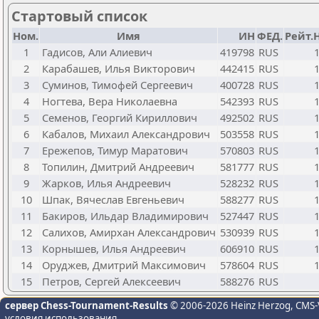
Стартовый список
Ном.
Имя
ИН
ФЕД.
Рейт.
1
Гадисов, Али Алиевич
419798
RUS
2
Карабашев, Илья Викторович
442415
RUS
3
Суминов, Тимофей Сергеевич
400728
RUS
4
Ногтева, Вера Николаевна
542393
RUS
5
Семенов, Георгий Кириллович
492502
RUS
6
Кабалов, Михаил Александрович
503558
RUS
7
Ережепов, Тимур Маратович
570803
RUS
8
Топилин, Дмитрий Андреевич
581777
RUS
9
Жарков, Илья Андреевич
528232
RUS
10
Шпак, Вячеслав Евгеньевич
588277
RUS
11
Бакиров, Ильдар Владимирович
527447
RUS
12
Салихов, Амирхан Александрович
530939
RUS
13
Корнышев, Илья Андреевич
606910
RUS
14
Оруджев, Дмитрий Максимович
578604
RUS
15
Петров, Сергей Алексеевич
588276
RUS
сервер Chess-Tournament-Results
© 2006-2026 Heinz Herzog
, CMS-
условия использования