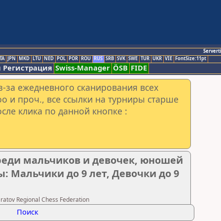
Servert
TA
JPN
MKD
LTU
NED
POL
POR
ROU
RUS
SRB
SVK
SWE
TUR
UKR
VIE
FontSize:11pt
 Регистрация
Swiss-Manager
ÖSB
FIDE
з-за ежедневного сканирования всех
o и проч., все ссылки на турниры старше
сле клика по данной кнопке :
реди мальчиков и девочек, юношей
ппы: Мальчики до 9 лет, Девочки до 9
atov Regional Chess Federation
Поиск