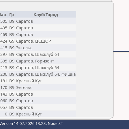
Нац.
Гр
Клуб/Город
1505
B9
Саратов
1495
B9
Саратов
1469
B9
Саратов
1424
G9
Саратов, ЦСШОР
1415
B9
Энгельс
1397
B9
Саратов, Шахклуб 64
1305
B9
Саратов, Горизонт
1215
B9
Саратов, Шахклуб 64
1206
B9
Саратов, Шахклуб 64, Фишка
1181
B9
Красный Кут
1170
B9
Энгельс
1143
B9
Саратов
1060
B9
Саратов
1057
B9
Саратов
0
B9
Красный Кут
Version 14.07.2026 13:23, Node S2