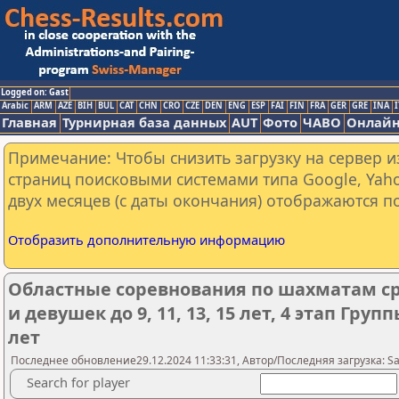
Logged on: Gast
Arabic
ARM
AZE
BIH
BUL
CAT
CHN
CRO
CZE
DEN
ENG
ESP
FAI
FIN
FRA
GER
GRE
INA
I
Главная
Турнирная база данных
AUT
Фото
ЧАВО
Онлайн
Примечание: Чтобы снизить загрузку на сервер и
страниц поисковыми системами типа Google, Yaho
двух месяцев (с даты окончания) отображаются по
Отобразить дополнительную информацию
Областные соревнования по шахматам с
и девушек до 9, 11, 13, 15 лет, 4 этап Гру
лет
Последнее обновление29.12.2024 11:33:31, Автор/Последняя загрузка: Sar
Search for player