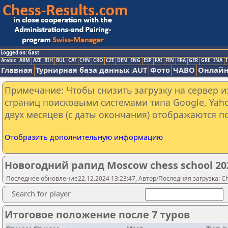
Logged on: Gast
Arabic
ARM
AZE
BIH
BUL
CAT
CHN
CRO
CZE
DEN
ENG
ESP
FAI
FIN
FRA
GER
GRE
INA
I
Главная
Турнирная база данных
AUT
Фото
ЧАВО
Онлайн
Примечание: Чтобы снизить загрузку на сервер и
страниц поисковыми системами типа Google, Yaho
двух месяцев (с даты окончания) отображаются по
Отобразить дополнительную информацию
Новогодний рапид Moscow chess school 20
Последнее обновление22.12.2024 13:23:47, Автор/Последняя загрузка: Ch
Search for player
Итоговое положение после 7 туров