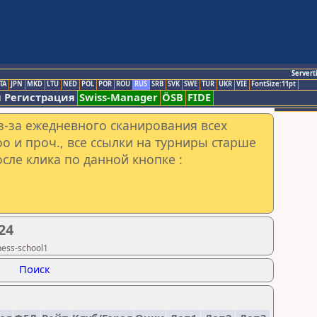
Servert
TA
JPN
MKD
LTU
NED
POL
POR
ROU
RUS
SRB
SVK
SWE
TUR
UKR
VIE
FontSize:11pt
 Регистрация
Swiss-Manager
ÖSB
FIDE
з-за ежедневного сканирования всех
o и проч., все ссылки на турниры старше
сле клика по данной кнопке :
24
ess-school1
Поиск