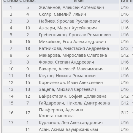
Ст.ном
Ст.ном.
Имя
Тип
п
1
5
Желаннов, Алексей Артемович
U16
2
4
Скляр, Савелий Ильич
U16
3
3
Набиев, Ярослав Русланович
U16
4
10
Аз-зари, Марат Хусейнович
U16
5
2
Гребенников, Ярослав Романович
U16
6
16
Михайлов, Егор Александрович
U16
7
18
Ратникова, Анастасия Андреевна
G12
8
6
Макарова, Мирослава Олеговна
G12
9
8
Фоков, Степан Андреевич
U16
10
9
Бахарев, Алексей Максимович
U16
11
14
Кнутов, Никита Романович
U16
12
15
Корниенков, Иван Алексеевич
U16
13
13
Зацепа, Михаил Сергеевич
U16
14
12
Байрахтарян, София Цолаковна
G12
15
7
Гайдарович, Николь Дмитриевна
G12
Панферова, Аделина
16
17
G12
Константиновна
17
1
Курланов, Лев Александрович
U16
11
Асан, Акима Бауыржанкызы
U16