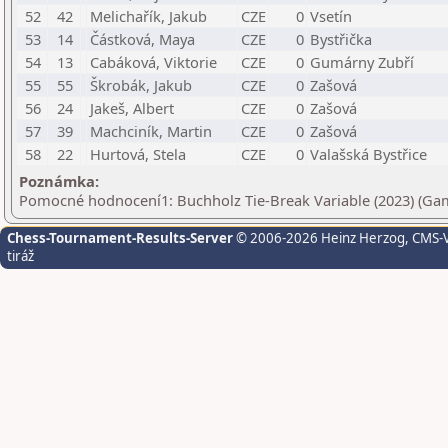
52
42
Melichařík, Jakub
CZE
0
Vsetín
53
14
Částková, Maya
CZE
0
Bystřička
54
13
Cabáková, Viktorie
CZE
0
Gumárny Zubří
55
55
Škrobák, Jakub
CZE
0
Zašová
56
24
Jakeš, Albert
CZE
0
Zašová
57
39
Machciník, Martin
CZE
0
Zašová
58
22
Hurtová, Stela
CZE
0
Valašská Bystřice
Poznámka:
Pomocné hodnocení1: Buchholz Tie-Break Variable (2023) (Ga
Chess-Tournament-Results-Server
© 2006-2026 Heinz Herzog
, CMS-
tiráž