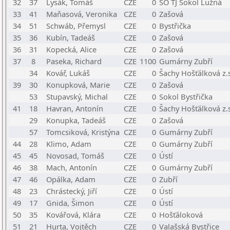
32
37
Lysák, Tomáš
CZE
0
ŠO TJ Sokol Lužná
33
41
Maňasová, Veronika
CZE
0
Zašová
34
51
Schwáb, Přemysl
CZE
0
Bystřička
35
36
Kubín, Tadeáš
CZE
0
Zašová
36
31
Kopecká, Alice
CZE
0
Zašová
37
8
Paseka, Richard
CZE
1100
Gumárny Zubří
34
Kovář, Lukáš
CZE
0
Šachy Hošťálková z.
39
30
Konupková, Marie
CZE
0
Zašová
53
Stupavský, Michal
CZE
0
Sokol Bystřička
41
18
Havran, Antonín
CZE
0
Šachy Hošťálková z.
29
Konupka, Tadeáš
CZE
0
Zašová
57
Tomcsiková, Kristýna
CZE
0
Gumárny Zubří
44
28
Klimo, Adam
CZE
0
Gumárny Zubří
45
45
Novosad, Tomáš
CZE
0
Ústí
46
38
Mach, Antonín
CZE
0
Gumárny Zubří
47
46
Opálka, Adam
CZE
0
Zubří
48
23
Chrástecký, Jiří
CZE
0
Ústí
49
17
Gnida, Šimon
CZE
0
Ústí
50
35
Kovářová, Klára
CZE
0
Hošťáloková
51
21
Hurta, Vojtěch
CZE
0
Valašská Bystřice