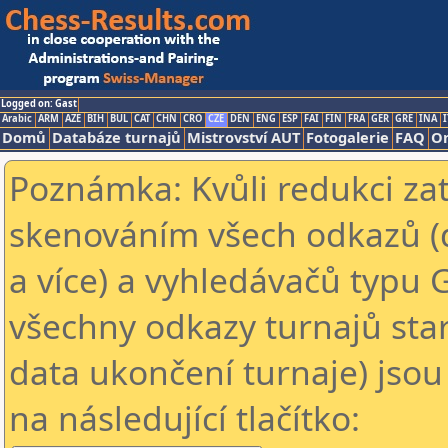
Logged on: Gast
Arabic
ARM
AZE
BIH
BUL
CAT
CHN
CRO
CZE
DEN
ENG
ESP
FAI
FIN
FRA
GER
GRE
INA
I
Domů
Databáze turnajů
Mistrovství AUT
Fotogalerie
FAQ
On
Poznámka: Kvůli redukci za
skenováním všech odkazů (
a více) a vyhledávačů typu 
všechny odkazy turnajů star
data ukončení turnaje) jsou
na následující tlačítko: