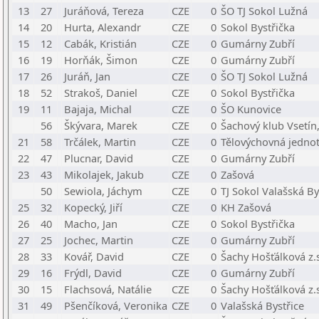
13
27
Juráňová, Tereza
CZE
0
ŠO TJ Sokol Lužná
14
20
Hurta, Alexandr
CZE
0
Sokol Bystřička
15
12
Cabák, Kristián
CZE
0
Gumárny Zubří
16
19
Horňák, Šimon
CZE
0
Gumárny Zubří
17
26
Juráň, Jan
CZE
0
ŠO TJ Sokol Lužná
18
52
Strakoš, Daniel
CZE
0
Sokol Bystřička
19
11
Bajaja, Michal
CZE
0
ŠO Kunovice
56
Škývara, Marek
CZE
0
Šachový klub Vsetín,
21
58
Trčálek, Martin
CZE
0
Tělovýchovná jednot
22
47
Plucnar, David
CZE
0
Gumárny Zubří
23
43
Mikolajek, Jakub
CZE
0
Zašová
50
Sewiola, Jáchym
CZE
0
TJ Sokol Valašská By
25
32
Kopecký, Jiří
CZE
0
KH Zašová
26
40
Macho, Jan
CZE
0
Sokol Bystřička
27
25
Jochec, Martin
CZE
0
Gumárny Zubří
28
33
Kovář, David
CZE
0
Šachy Hošťálková z.
29
16
Frýdl, David
CZE
0
Gumárny Zubří
30
15
Flachsová, Natálie
CZE
0
Šachy Hošťálková z.
31
49
Pšenčíková, Veronika
CZE
0
Valašská Bystřice