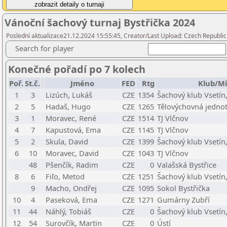
Vánoční šachový turnaj Bystřička 2024
Poslední aktualizace21.12.2024 15:55:45, Creator/Last Upload: Czech Republic
Search for player
Konečné pořadí po 7 kolech
Poř.
St.č.
Jméno
FED
Rtg
Klub/Mí
1
3
Lizúch, Lukáš
CZE
1354
Šachový klub Vsetín,
2
5
Hadaš, Hugo
CZE
1265
Tělovýchovná jednot
3
1
Moravec, René
CZE
1514
TJ Vlčnov
4
7
Kapustová, Ema
CZE
1145
TJ Vlčnov
5
2
Skula, David
CZE
1399
Šachový klub Vsetín,
6
10
Moravec, David
CZE
1043
TJ Vlčnov
48
Pšenčík, Radim
CZE
0
Valašská Bystřice
8
6
Fiľo, Metod
CZE
1251
Šachový klub Vsetín,
9
Macho, Ondřej
CZE
1095
Sokol Bystřička
10
4
Paseková, Ema
CZE
1271
Gumárny Zubří
11
44
Náhlý, Tobiáš
CZE
0
Šachový klub Vsetín,
12
54
Surovčík, Martin
CZE
0
Ústí