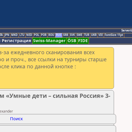
Servert
TA
JPN
MKD
LTU
NED
POL
POR
ROU
RUS
SRB
SVK
SWE
TUR
UKR
VIE
FontSize:11pt
 Регистрация
Swiss-Manager
ÖSB
FIDE
з-за ежедневного сканирования всех
o и проч., все ссылки на турниры старше
сле клика по данной кнопке :
 «Умные дети – сильная Россия» 3-
exander
Поиск