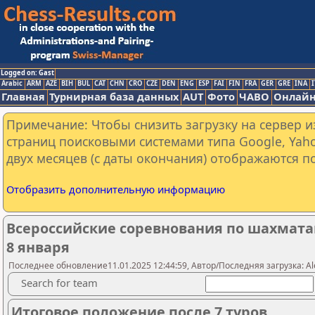
Logged on: Gast
Arabic
ARM
AZE
BIH
BUL
CAT
CHN
CRO
CZE
DEN
ENG
ESP
FAI
FIN
FRA
GER
GRE
INA
I
Главная
Турнирная база данных
AUT
Фото
ЧАВО
Онлайн
Примечание: Чтобы снизить загрузку на сервер и
страниц поисковыми системами типа Google, Yaho
двух месяцев (с даты окончания) отображаются по
Отобразить дополнительную информацию
Всероссийские соревнования по шахматам
8 января
Последнее обновление11.01.2025 12:44:59, Автор/Последняя загрузка: Al
Search for team
Итоговое положение после 7 туров