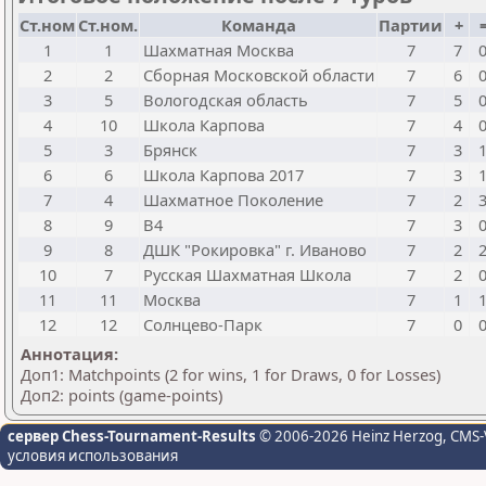
Ст.ном
Ст.ном.
Команда
Партии
+
1
1
Шахматная Москва
7
7
2
2
Сборная Московской области
7
6
3
5
Вологодская область
7
5
4
10
Школа Карпова
7
4
5
3
Брянск
7
3
6
6
Школа Карпова 2017
7
3
7
4
Шахматное Поколение
7
2
8
9
В4
7
3
9
8
ДШК "Рокировка" г. Иваново
7
2
10
7
Русская Шахматная Школа
7
2
11
11
Москва
7
1
12
12
Солнцево-Парк
7
0
Аннотация:
Доп1: Matchpoints (2 for wins, 1 for Draws, 0 for Losses)
Доп2: points (game-points)
сервер Chess-Tournament-Results
© 2006-2026 Heinz Herzog
, CMS-
условия использования