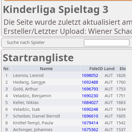
Kinderliga Spieltag 3
Die Seite wurde zuletzt aktualisiert a
Ersteller/Letzter Upload: Wiener Scha
Suche nach Spieler
Startrangliste
Nr.
Name
FideID
Land
Elo
1
Leonov, Leonid
1698052
AUT
1826
2
Hedwig, Sangye
1692488
AUT
1760
3
Gold, Arthur
1696793
AUT
1753
4
Veladzic, Benjamin
1690230
AUT
1751
5
Keller, Niklas
1684027
AUT
1663
6
Veladzic, Isak
1690248
AUT
1634
7
Scheiber, Daniel Berndt
1696610
AUT
1605
8
Knittel-Templ, Paula
1679414
AUT
1542
9
Aichinger, Johannes
1675362
AUT
1537