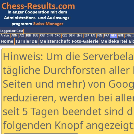
Logged on: Gast
Arabic
ARM
AZE
BIH
BUL
CAT
CHN
CRO
CZE
DEN
ENG
ESP
FAI
FIN
FRA
GER
GRE
INA
I
Home
TurnierDB
Meisterschaft
Foto-Galerie
Meldekartei
El
Hinweis: Um die Serverbel
tägliche Durchforsten aller 
Seiten und mehr) von Goog
reduzieren, werden bei alle
seit 5 Tagen beendet sind d
folgenden Knopf angezeigt