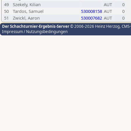
49
Szekely, Kilian
AUT
0
50
Tardos, Samuel
530008158
AUT
0
51
Zwickl, Aaron
530007682
AUT
0
Der Schachturnier-Ergebnis-Server
© 2006-2026 Heinz Herzog
, CMS
Impressum / Nutzungsbedingungen