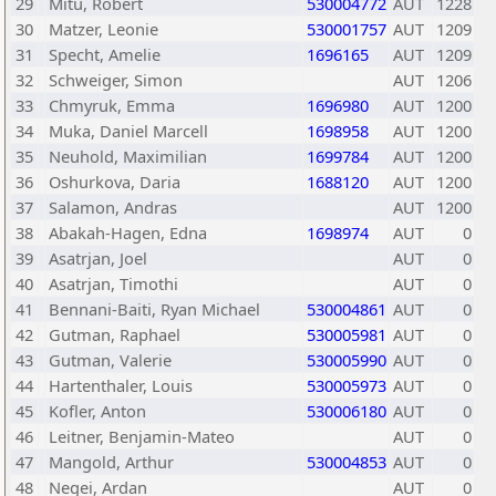
29
Mitu, Robert
530004772
AUT
1228
30
Matzer, Leonie
530001757
AUT
1209
31
Specht, Amelie
1696165
AUT
1209
32
Schweiger, Simon
AUT
1206
33
Chmyruk, Emma
1696980
AUT
1200
34
Muka, Daniel Marcell
1698958
AUT
1200
35
Neuhold, Maximilian
1699784
AUT
1200
36
Oshurkova, Daria
1688120
AUT
1200
37
Salamon, Andras
AUT
1200
38
Abakah-Hagen, Edna
1698974
AUT
0
39
Asatrjan, Joel
AUT
0
40
Asatrjan, Timothi
AUT
0
41
Bennani-Baiti, Ryan Michael
530004861
AUT
0
42
Gutman, Raphael
530005981
AUT
0
43
Gutman, Valerie
530005990
AUT
0
44
Hartenthaler, Louis
530005973
AUT
0
45
Kofler, Anton
530006180
AUT
0
46
Leitner, Benjamin-Mateo
AUT
0
47
Mangold, Arthur
530004853
AUT
0
48
Negei, Ardan
AUT
0