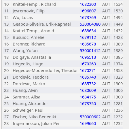
10
Knittel-Templ, Richard
1682300
AUT
1534
11
Jevremovic, Filip
1696807
AUT
1530
12
Wu, Lucas
1673769
AUT
1494
13
Geabou-Silveira, Erik-Raphael
530004080
AUT
1449
14
Knittel-Templ, Arnold
1688634
AUT
1432
15
Busuioc, Amelie
1679112
AUT
1428
16
Brenner, Richard
1685678
AUT
1389
17
Wang, Yufan
530001412
AUT
1389
18
Dolgaya, Anastasiia
1696513
AUT
1385
19
Hegedüs, Hugo
1670263
AUT
1374
20
Hegedüs-Möderndorfer, Theodor
1670271
AUT
1353
21
Dordevic, Teodora
1685740
AUT
1323
22
Dordevic, Marko
1685732
AUT
1309
23
Huang, Alvin
1680609
AUT
1306
24
Sammer, Alisa
1684175
AUT
1300
25
Huang, Alexander
1673750
AUT
1281
26
Schweiger, Paul
AUT
1236
27
Fischer, Niko Benedikt
530000602
AUT
1232
28
Ingemarsson, Julian Per
1699660
AUT
1232