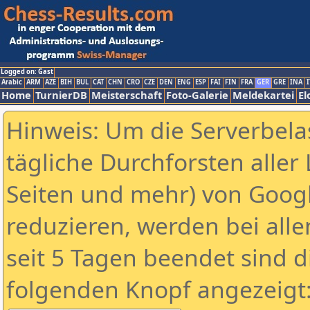
Logged on: Gast
Arabic
ARM
AZE
BIH
BUL
CAT
CHN
CRO
CZE
DEN
ENG
ESP
FAI
FIN
FRA
GER
GRE
INA
I
Home
TurnierDB
Meisterschaft
Foto-Galerie
Meldekartei
El
Hinweis: Um die Serverbela
tägliche Durchforsten aller 
Seiten und mehr) von Goog
reduzieren, werden bei alle
seit 5 Tagen beendet sind d
folgenden Knopf angezeigt