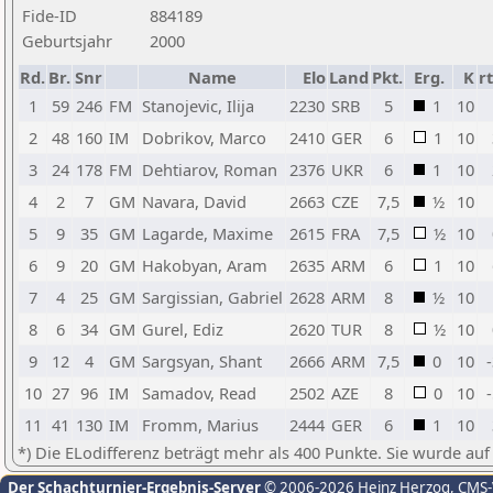
Fide-ID
884189
Geburtsjahr
2000
Rd.
Br.
Snr
Name
Elo
Land
Pkt.
Erg.
K
r
1
59
246
FM
Stanojevic, Ilija
2230
SRB
5
1
10
2
48
160
IM
Dobrikov, Marco
2410
GER
6
1
10
3
24
178
FM
Dehtiarov, Roman
2376
UKR
6
1
10
4
2
7
GM
Navara, David
2663
CZE
7,5
½
10
5
9
35
GM
Lagarde, Maxime
2615
FRA
7,5
½
10
6
9
20
GM
Hakobyan, Aram
2635
ARM
6
1
10
7
4
25
GM
Sargissian, Gabriel
2628
ARM
8
½
10
8
6
34
GM
Gurel, Ediz
2620
TUR
8
½
10
9
12
4
GM
Sargsyan, Shant
2666
ARM
7,5
0
10
10
27
96
IM
Samadov, Read
2502
AZE
8
0
10
11
41
130
IM
Fromm, Marius
2444
GER
6
1
10
*) Die ELodifferenz beträgt mehr als 400 Punkte. Sie wurde auf
Der Schachturnier-Ergebnis-Server
© 2006-2026 Heinz Herzog
, CMS