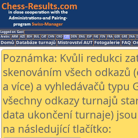
Logged on: Gast
Arabic
ARM
AZE
BIH
BUL
CAT
CHN
CRO
CZE
DEN
ENG
ESP
FAI
FIN
FRA
GER
GRE
INA
I
Domů
Databáze turnajů
Mistrovství AUT
Fotogalerie
FAQ
On
Poznámka: Kvůli redukci za
skenováním všech odkazů (
a více) a vyhledávačů typu 
všechny odkazy turnajů star
data ukončení turnaje) jsou
na následující tlačítko: