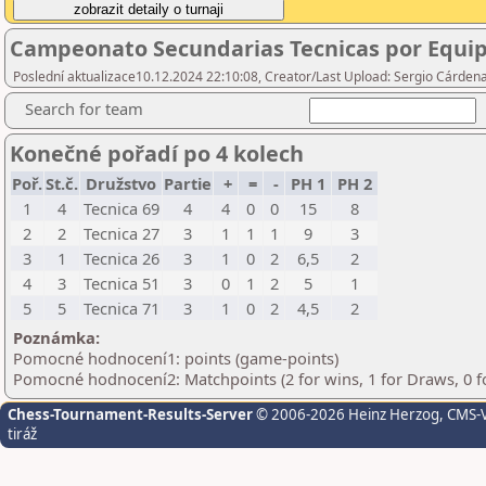
Campeonato Secundarias Tecnicas por Equi
Poslední aktualizace10.12.2024 22:10:08, Creator/Last Upload: Sergio Cárden
Search for team
Konečné pořadí po 4 kolech
Poř.
St.č.
Družstvo
Partie
+
=
-
PH 1
PH 2
1
4
Tecnica 69
4
4
0
0
15
8
2
2
Tecnica 27
3
1
1
1
9
3
3
1
Tecnica 26
3
1
0
2
6,5
2
4
3
Tecnica 51
3
0
1
2
5
1
5
5
Tecnica 71
3
1
0
2
4,5
2
Poznámka:
Pomocné hodnocení1: points (game-points)
Pomocné hodnocení2: Matchpoints (2 for wins, 1 for Draws, 0 f
Chess-Tournament-Results-Server
© 2006-2026 Heinz Herzog
, CMS-
tiráž