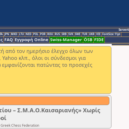
Servert
TA
JPN
MKD
LTU
NED
POL
POR
ROU
RUS
SRB
SVK
SWE
TUR
UKR
VIE
FontSize:11pt
ς
FAQ
Εγγραφή Online
Swiss-Manager
ÖSB
FIDE
στή από τον ημερήσιο έλεγχο όλων των
ahoo κλπ., όλοι οι σύνδεσμοι για
) εμφανίζονται πατώντας το προσεχές
ίου – Σ.Μ.Α.Ο.Καισαριανής» Χωρίς
ροί
 Greek Chess Federation