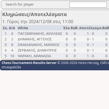
Search for player
Κληρώσεις/Αποτελέσματα
1. Γύρος την 2024/12/08 στις 11:00
Σκ.
Α/Α
White
Έλο
Βαθ.
Αποτέλεσμα
Βαθ
1
6
ΠΑΓΩΜΕΝΑΚΗΣ, ΑΧΙΛΛΕΑΣ
0
0
1 - 0
0
2
2
ΔΗΜΑΚΗΣ, ΑΓΓΕΛΟΣ
0
0
0 - 1
0
3
8
ΣΦΑΚΙΑΝΑΚΗΣ, ΜΑΝΘΟΣ
0
0
0 - 1
0
4
4
ΖΕΡΒΑΚΗΣ, ΔΗΜΗΤΡΗΣ
0
0
0 - 1
0
5
10
ΨΑΡΑΚΗ, ΑΘΑΝΑΣΙΑ
0
0
1 - 0
0
Chess-Tournament-Results-Server
© 2006-2026 Heinz Herzog
, CMS-
επικεφαλίδα