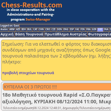
Logged on: Gast
Arabic
ARM
AZE
BIH
BUL
CAT
CHN
CRO
CZE
DEN
ENG
ESP
FAI
FIN
FRA
GER
GRE
INA
I
Αρχική
Βάση Τουρνουά
Πρωτάθλημα Αυστρίας
Φωτογραφίε
Σημείωση: Για να ελαττωθεί ο φόρτος του διακομι
συνδέσμων από μηχανές αναζήτησης όπως Google, Y
τουρνουά παλαιότερα των 2 εβδομάδων (ημ. λήξης
πλήκτρο:
προβολή στοιχείων τουρνουά
ΚΥΠΕΛΛΑ ΟΙ 3 ΠΡΩΤΟΙ !!!!
18ο Μαθητικό τουρνουά Rapid «Σ.Ο.Παγκρατ
αξιολόγηση, ΚΥΡΙΑΚΗ 08/12/2024 11:00, Μικ
Τελευταία ενημέρωση08.12.2024 12:48:31, Δημιουργός/Τελευταία ενημέρωση: