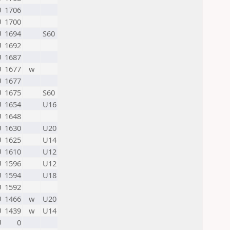
U
1706
U
1700
U
1694
S60
U
1692
U
1687
U
1677
w
U
1677
U
1675
S60
U
1654
U16
U
1648
U
1630
U20
U
1625
U14
U
1610
U12
U
1596
U12
U
1594
U18
U
1592
U
1466
w
U20
U
1439
w
U14
U
0