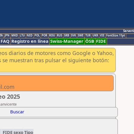
Servert
TA
JPN
MKD
LTU
NED
POL
POR
ROU
RUS
SRB
SVK
SWE
TUR
UKR
VIE
FontSize:11pt
FAQ
Registro en línea
Swiss-Manager
ÖSB
FIDE
aneos diarios de motores como Google o Yahoo,
 se muestran tras pulsar el siguiente botón:
il.com
eo 2025
sanvicente
Buscar
D
FIDE
sexo
Tipo