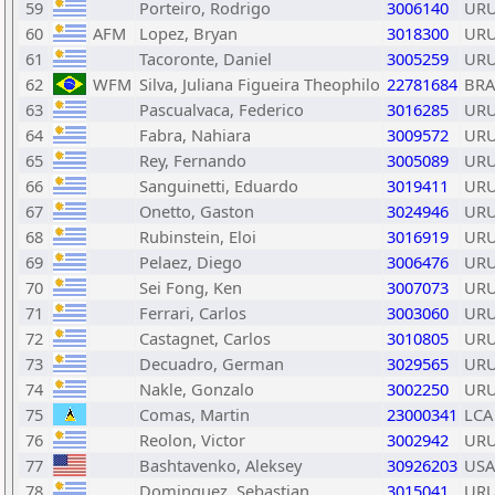
59
Porteiro, Rodrigo
3006140
UR
60
AFM
Lopez, Bryan
3018300
UR
61
Tacoronte, Daniel
3005259
UR
62
WFM
Silva, Juliana Figueira Theophilo
22781684
BRA
63
Pascualvaca, Federico
3016285
UR
64
Fabra, Nahiara
3009572
UR
65
Rey, Fernando
3005089
UR
66
Sanguinetti, Eduardo
3019411
UR
67
Onetto, Gaston
3024946
UR
68
Rubinstein, Eloi
3016919
UR
69
Pelaez, Diego
3006476
UR
70
Sei Fong, Ken
3007073
UR
71
Ferrari, Carlos
3003060
UR
72
Castagnet, Carlos
3010805
UR
73
Decuadro, German
3029565
UR
74
Nakle, Gonzalo
3002250
UR
75
Comas, Martin
23000341
LCA
76
Reolon, Victor
3002942
UR
77
Bashtavenko, Aleksey
30926203
USA
78
Dominguez, Sebastian
3015041
UR