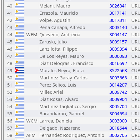
40
Melani, Mauro
3026841
UR
41
Errazola, Mauricio
3017141
UR
42
Volpe, Agustin
3017311
UR
43
Pena Canapa, Alfredo
3003140
UR
44
WFM
Quevedo, Andreina
3004147
UR
45
Zaruski, Julio
3009157
UR
46
Lanzilotta, Filippo
3009394
UR
47
De Los Reyes, Mauro
3006093
UR
48
Diaz Delograsi, Francisco
3016692
UR
49
Morales Neyra, Flora
3522563
CU
50
Martinez Garay, Carlos
3003663
UR
51
Perez Selios, Luis
3014207
UR
52
Miller, Ariel
3009742
UR
53
Diaz Rosas, Alvaro
3009904
UR
54
Martinez Tagliafico, Sergio
3005704
UR
55
Barandiaran, Gabriel
3004694
UR
56
WCM
Larrea, Daniela
3003000
UR
57
Delgado, Nazareno
3018644
UR
58
AFM
Fernandez Rodriguez, Antonio
3002705
UR