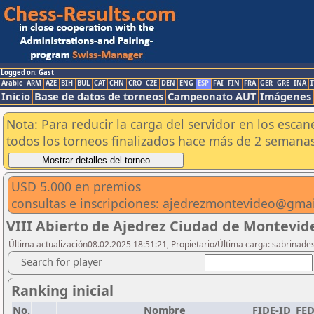
Logged on: Gast
Arabic
ARM
AZE
BIH
BUL
CAT
CHN
CRO
CZE
DEN
ENG
ESP
FAI
FIN
FRA
GER
GRE
INA
I
Inicio
Base de datos de torneos
Campeonato AUT
Imágenes
Nota: Para reducir la carga del servidor en los esc
todos los torneos finalizados hace más de 2 semanas
USD 5.000 en premios
consultas e inscripciones: ajedrezmontevideo@gma
VIII Abierto de Ajedrez Ciudad de Montevid
Última actualización08.02.2025 18:51:21, Propietario/Última carga: sabrinade
Search for player
Ranking inicial
No.
Nombre
FIDE-ID
FE