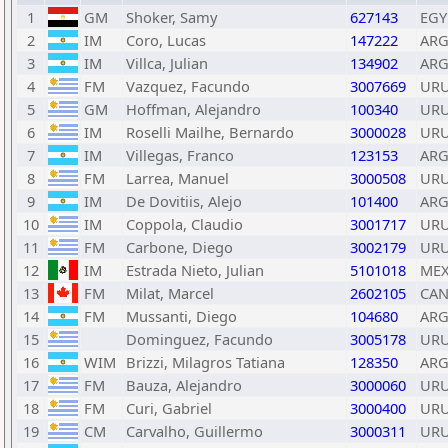
1
GM
Shoker, Samy
627143
EGY
2
IM
Coro, Lucas
147222
AR
3
IM
Villca, Julian
134902
AR
4
FM
Vazquez, Facundo
3007669
UR
5
GM
Hoffman, Alejandro
100340
UR
6
IM
Roselli Mailhe, Bernardo
3000028
UR
7
IM
Villegas, Franco
123153
AR
8
FM
Larrea, Manuel
3000508
UR
9
IM
De Dovitiis, Alejo
101400
AR
10
IM
Coppola, Claudio
3001717
UR
11
FM
Carbone, Diego
3002179
UR
12
IM
Estrada Nieto, Julian
5101018
ME
13
FM
Milat, Marcel
2602105
CA
14
FM
Mussanti, Diego
104680
AR
15
Dominguez, Facundo
3005178
UR
16
WIM
Brizzi, Milagros Tatiana
128350
AR
17
FM
Bauza, Alejandro
3000060
UR
18
FM
Curi, Gabriel
3000400
UR
19
CM
Carvalho, Guillermo
3000311
UR