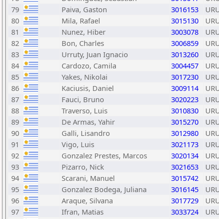
79
Paiva, Gaston
3016153
UR
80
Mila, Rafael
3015130
UR
81
Nunez, Hiber
3003078
UR
82
Bon, Charles
3006859
UR
83
Urruty, Juan Ignacio
3013260
UR
84
Cardozo, Camila
3004457
UR
85
Yakes, Nikolai
3017230
UR
86
Kaciusis, Daniel
3009114
UR
87
Fauci, Bruno
3020223
UR
88
Traverso, Luis
3010830
UR
89
De Armas, Yahir
3015270
UR
90
Galli, Lisandro
3012980
UR
91
Vigo, Luis
3021173
UR
92
Gonzalez Prestes, Marcos
3020134
UR
93
Pizarro, Nick
3021653
UR
94
Scarani, Manuel
3015742
UR
95
Gonzalez Bodega, Juliana
3016145
UR
96
Araque, Silvana
3017729
UR
97
Ifran, Matias
3033724
UR