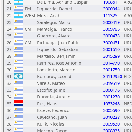
20
De Lima, Adriano Gaspar
190861
AR
21
FM
Izquierdo, Daniel
3000044
UR
22
WFM
Meza, Anahi
111325
AR
23
Saralegui, Mario
3000419
UR
24
CM
Manteiga, Franco
3009785
UR
25
Guerrero, Alvaro
3000478
UR
26
CM
Pichuaga, Juan Pablo
3000451
UR
27
Izquierdo, Sebastian
3001610
UR
28
Martello, Benjamin
3015289
UR
29
Ramirez, Jose Antonio
3014770
UR
30
Lanzilotta, Marcelo
3001750
UR
31
Komarov, Leonid
34112950
FID
32
Varela, Mateo
3019519
UR
33
Escofet, Jaime
3000176
UR
34
Durante, Aurelio
3001270
UR
35
Pos, Hans
1053248
NE
36
Esteve, Federico
3005690
UR
37
Cayetano, Juan
3010228
UR
38
Kulik, Nicolas
3009530
UR
39
Moreno, Diego
3008835
UR