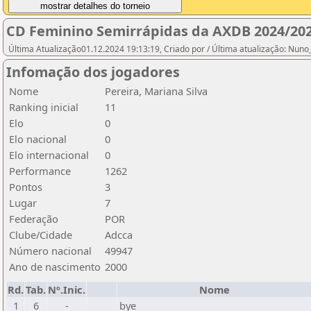
CD Feminino Semirrápidas da AXDB 2024/20
Última Atualização01.12.2024 19:13:19, Criado por / Última atualização: Nun
Infomação dos jogadores
Nome
Pereira, Mariana Silva
Ranking inicial
11
Elo
0
Elo nacional
0
Elo internacional
0
Performance
1262
Pontos
3
Lugar
7
Federação
POR
Clube/Cidade
Adcca
Número nacional
49947
Ano de nascimento
2000
Rd.
Tab.
Nº.Inic.
Nome
1
6
-
bye