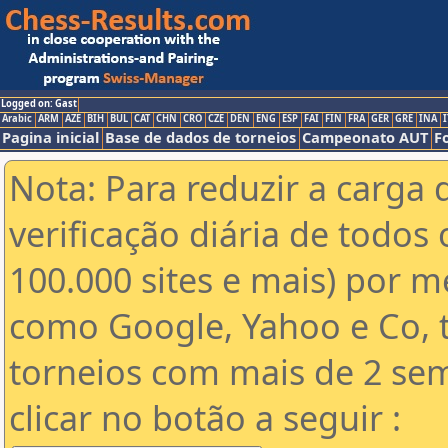
Logged on: Gast
Arabic
ARM
AZE
BIH
BUL
CAT
CHN
CRO
CZE
DEN
ENG
ESP
FAI
FIN
FRA
GER
GRE
INA
I
Pagina inicial
Base de dados de torneios
Campeonato AUT
F
Nota: Para reduzir a carga 
verificação diária de todos 
100.000 sites e mais) por 
como Google, Yahoo e Co, t
torneios com mais de 2 se
clicar no botão a seguir :