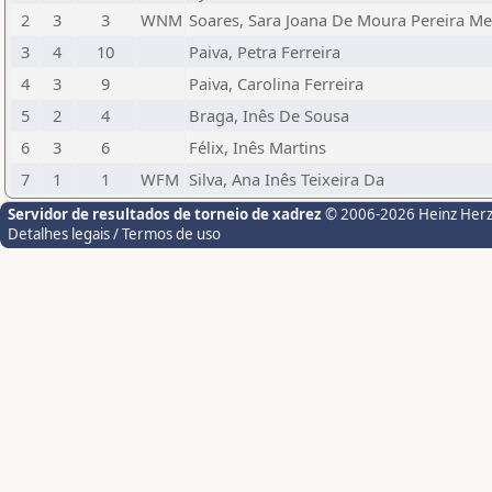
2
3
3
WNM
Soares, Sara Joana De Moura Pereira Me
3
4
10
Paiva, Petra Ferreira
4
3
9
Paiva, Carolina Ferreira
5
2
4
Braga, Inês De Sousa
6
3
6
Félix, Inês Martins
7
1
1
WFM
Silva, Ana Inês Teixeira Da
Servidor de resultados de torneio de xadrez
© 2006-2026 Heinz Her
Detalhes legais / Termos de uso