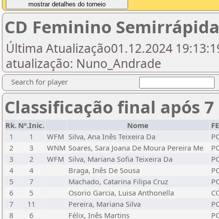
CD Feminino Semirrápida
Última Atualização01.12.2024 19:13:19
atualização: Nuno_Andrade
Search for player
Classificação final após 7
Rk.
Nº.Inic.
Nome
F
1
1
WFM
Silva, Ana Inês Teixeira Da
P
2
3
WNM
Soares, Sara Joana De Moura Pereira Me
P
3
2
WFM
Silva, Mariana Sofia Teixeira Da
P
4
4
Braga, Inês De Sousa
P
5
7
Machado, Catarina Filipa Cruz
P
6
5
Osorio Garcia, Luisa Anthonella
C
7
11
Pereira, Mariana Silva
P
8
6
Félix, Inês Martins
P