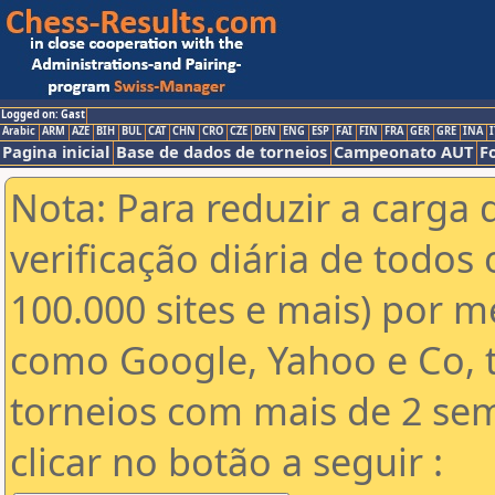
Logged on: Gast
Arabic
ARM
AZE
BIH
BUL
CAT
CHN
CRO
CZE
DEN
ENG
ESP
FAI
FIN
FRA
GER
GRE
INA
I
Pagina inicial
Base de dados de torneios
Campeonato AUT
F
Nota: Para reduzir a carga 
verificação diária de todos 
100.000 sites e mais) por 
como Google, Yahoo e Co, t
torneios com mais de 2 se
clicar no botão a seguir :