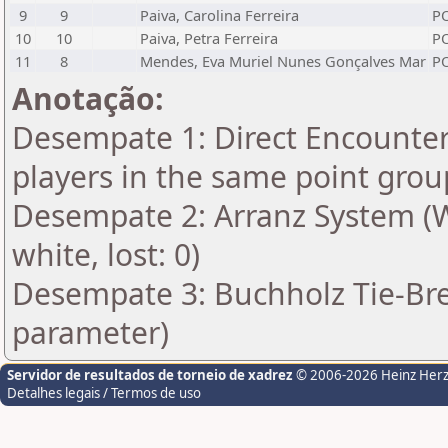
9
9
Paiva, Carolina Ferreira
P
10
10
Paiva, Petra Ferreira
P
11
8
Mendes, Eva Muriel Nunes Gonçalves Mar
P
Anotação:
Desempate 1: Direct Encounter 
players in the same point grou
Desempate 2: Arranz System (Wi
white, lost: 0)
Desempate 3: Buchholz Tie-Bre
parameter)
Servidor de resultados de torneio de xadrez
© 2006-2026 Heinz Her
Detalhes legais / Termos de uso