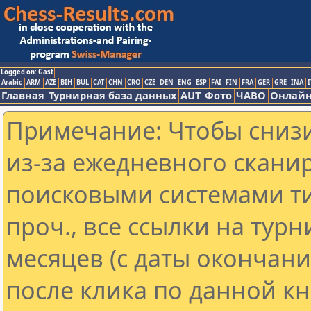
Logged on: Gast
Arabic
ARM
AZE
BIH
BUL
CAT
CHN
CRO
CZE
DEN
ENG
ESP
FAI
FIN
FRA
GER
GRE
INA
I
Главная
Турнирная база данных
AUT
Фото
ЧАВО
Онлайн
Примечание: Чтобы снизи
из-за ежедневного скани
поисковыми системами ти
проч., все ссылки на тур
месяцев (с даты окончан
после клика по данной кн