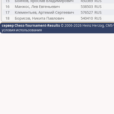
15
Бойнов, Ярослав Владимирович
450369
RUS
16
Манжос, Лев Евгеньевич
538503
RUS
17
Клементьев, Артемий Сергеевич
576527
RUS
18
Борисов, Никита Павлович
540410
RUS
сервер Chess-Tournament-Results
© 2006-2026 Heinz Herzog
, CMS-
условия использования