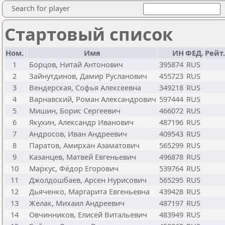
Search for player
Стартовый список
Ном.
Имя
ИН
ФЕД.
Рейт
1
Борцов, Нитай Антонович
395874
RUS
2
Зайнутдинов, Дамир Русланович
455723
RUS
3
Вендерская, Софья Алексеевна
349218
RUS
4
Варнавский, Роман Александрович
597444
RUS
5
Мишин, Борис Сергеевич
466072
RUS
6
Якухин, Александр Иванович
487196
RUS
7
Андросов, Иван Андреевич
409543
RUS
8
Паратов, Амирхан Азаматович
565299
RUS
9
Казанцев, Матвей Евгеньевич
496878
RUS
10
Маркус, Фёдор Егорович
539764
RUS
11
Джолдошбаев, Арсен Нурисович
565295
RUS
12
Дьяченко, Маргарита Евгеньевна
439428
RUS
13
Желак, Михаил Андреевич
487197
RUS
14
Овчинников, Елисей Витальевич
483949
RUS