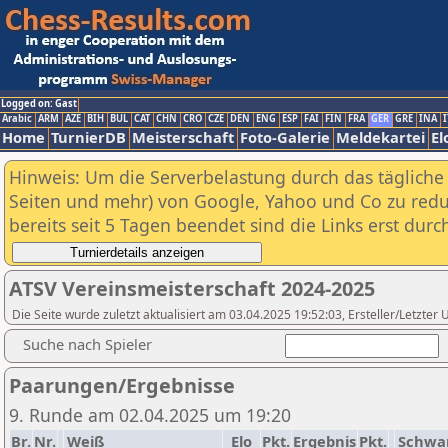
Logged on: Gast
Arabic
ARM
AZE
BIH
BUL
CAT
CHN
CRO
CZE
DEN
ENG
ESP
FAI
FIN
FRA
GER
GRE
INA
I
Home
TurnierDB
Meisterschaft
Foto-Galerie
Meldekartei
El
Hinweis: Um die Serverbelastung durch das tägliche D
Seiten und mehr) von Google, Yahoo und Co zu reduz
bereits seit 5 Tagen beendet sind die Links erst dur
ATSV Vereinsmeisterschaft 2024-2025
Die Seite wurde zuletzt aktualisiert am 03.04.2025 19:52:03, Ersteller/Letzte
Suche nach Spieler
Paarungen/Ergebnisse
9. Runde am 02.04.2025 um 19:20
Br.
Nr.
Weiß
Elo
Pkt.
Ergebnis
Pkt.
Schwa