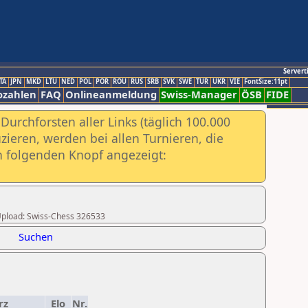
Servert
TA
JPN
MKD
LTU
NED
POL
POR
ROU
RUS
SRB
SVK
SWE
TUR
UKR
VIE
FontSize:11pt
ozahlen
FAQ
Onlineanmeldung
Swiss-Manager
ÖSB
FIDE
urchforsten aller Links (täglich 100.000
ieren, werden bei allen Turnieren, die
ch folgenden Knopf angezeigt:
r Upload: Swiss-Chess 326533
Suchen
rz
Elo
Nr.