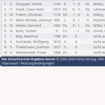
1
3
Sargsyan, Narek
1744
8
1 - 0
4½
Möws, 
2
11
Glied, Claus-Peter
1413
4½
½ - ½
5½
Lehman
3
14
Frahm, Christian
1174
3½
1 - 0
4
Hilbig,
4
15
Mohr-Molske, Gertrud
940
2
0 - 1
4
Dümmke
5
10
Hölzel, Gerhard
1442
3½
0 - 1
3½
Wilke,
6
16
Kock, Torben
0
1½
- - +
2½
Girod,
7
1
Bley, Manfred
1788
4½
0
nicht a
8
4
Suchanek, Wolfgang
1613
4
0
nicht a
9
5
Thielemann, Joachim
1627
5
0
nicht a
10
12
Stolzenwald, Frank
1346
2½
0
nicht a
Der Schachturnier-Ergebnis-Server
© 2006-2026 Heinz Herzog
, CMS
Impressum / Nutzungsbedingungen