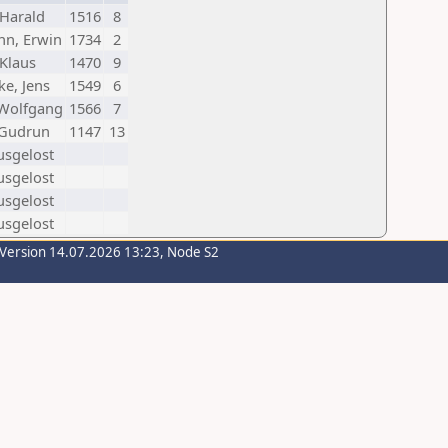
Harald
1516
8
n, Erwin
1734
2
 Klaus
1470
9
, Jens
1549
6
 Wolfgang
1566
7
 Gudrun
1147
13
usgelost
usgelost
usgelost
usgelost
-Version 14.07.2026 13:23, Node S2