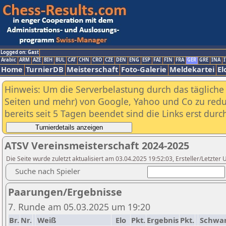
Logged on: Gast
Arabic
ARM
AZE
BIH
BUL
CAT
CHN
CRO
CZE
DEN
ENG
ESP
FAI
FIN
FRA
GER
GRE
INA
I
Home
TurnierDB
Meisterschaft
Foto-Galerie
Meldekartei
El
Hinweis: Um die Serverbelastung durch das tägliche D
Seiten und mehr) von Google, Yahoo und Co zu reduz
bereits seit 5 Tagen beendet sind die Links erst dur
ATSV Vereinsmeisterschaft 2024-2025
Die Seite wurde zuletzt aktualisiert am 03.04.2025 19:52:03, Ersteller/Letzte
Suche nach Spieler
Paarungen/Ergebnisse
7. Runde am 05.03.2025 um 19:20
Br.
Nr.
Weiß
Elo
Pkt.
Ergebnis
Pkt.
Schwa