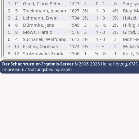
1
11
Glied, Claus-Peter
1413
4
0 - 1
6
Sargsya
2
5
Thielemann, Joachim
1627
3½
1 - 0
4½
Bley, M
3
2
Lehmann, Erwin
1734
3½
1 - 0
3½
Hölzel,
4
6
Dümmke, Jens
1549
3
½ - ½
2½
Hilbig,
5
8
Möws, Harald
1516
3
1 - 0
2½
Girod,
6
4
Suchanek, Wolfgang
1613
2½
1 - 0
2
Mohr-M
7
14
Frahm, Christian
1174
2½
- - +
2
Wilke,
8
12
Stolzenwald, Frank
1346
1
½ - ½
1
Kock, T
Der Schachturnier-Ergebnis-Server
© 2006-2026 Heinz Herzog
, CMS
Impressum / Nutzungsbedingungen