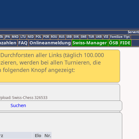
Servert
TA
JPN
MKD
LTU
NED
POL
POR
ROU
RUS
SRB
SVK
SWE
TUR
UKR
VIE
FontSize:11pt
ozahlen
FAQ
Onlineanmeldung
Swiss-Manager
ÖSB
FIDE
urchforsten aller Links (täglich 100.000
ieren, werden bei allen Turnieren, die
ch folgenden Knopf angezeigt:
r Upload: Swiss-Chess 326533
Suchen
rz
Elo
Nr.