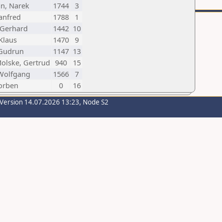
n, Narek
1744
3
anfred
1788
1
 Gerhard
1442
10
 Klaus
1470
9
 Gudrun
1147
13
olske, Gertrud
940
15
 Wolfgang
1566
7
orben
0
16
-Version 14.07.2026 13:23, Node S2