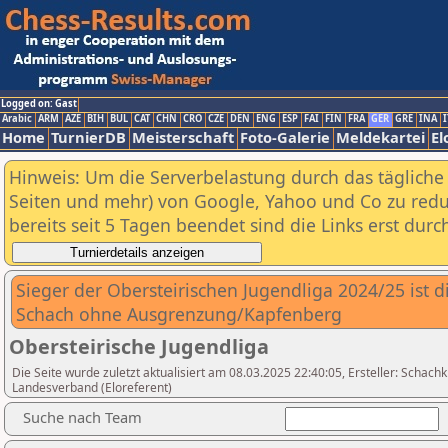
Logged on: Gast
Arabic
ARM
AZE
BIH
BUL
CAT
CHN
CRO
CZE
DEN
ENG
ESP
FAI
FIN
FRA
GER
GRE
INA
I
Home
TurnierDB
Meisterschaft
Foto-Galerie
Meldekartei
El
Hinweis: Um die Serverbelastung durch das tägliche D
Seiten und mehr) von Google, Yahoo und Co zu reduz
bereits seit 5 Tagen beendet sind die Links erst dur
Sieger der Obersteirischen Jugendliga 2024/25 ist 
Schach ohne Ausgrenzung/Kapfenberg
Obersteirische Jugendliga
Die Seite wurde zuletzt aktualisiert am 08.03.2025 22:40:05, Ersteller: Schachkl
Landesverband (Eloreferent)
Suche nach Team