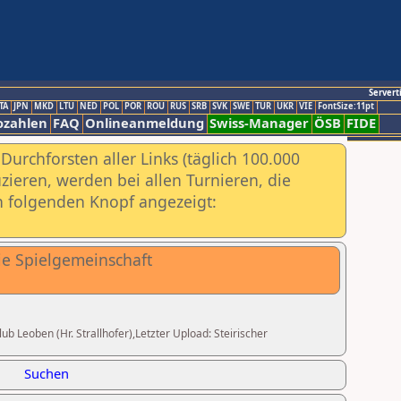
Servert
TA
JPN
MKD
LTU
NED
POL
POR
ROU
RUS
SRB
SVK
SWE
TUR
UKR
VIE
FontSize:11pt
ozahlen
FAQ
Onlineanmeldung
Swiss-Manager
ÖSB
FIDE
urchforsten aller Links (täglich 100.000
ieren, werden bei allen Turnieren, die
ch folgenden Knopf angezeigt:
die Spielgemeinschaft
ub Leoben (Hr. Strallhofer),Letzter Upload: Steirischer
Suchen