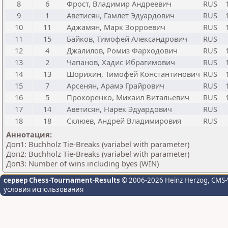
8
6
Фрост, Владимир Андреевич
RUS
9
1
Аветисян, Гамлет Эдуардович
RUS
10
11
Аджамян, Марк Зорроевич
RUS
11
15
Байков, Тимофей Александрович
RUS
12
4
Джалилов, Ромиз Фарходович
RUS
13
2
Чапанов, Хадис Ибрагимович
RUS
14
13
Шорихин, Тимофей Константинович
RUS
15
7
Арсенян, Арамэ Грайрович
RUS
16
5
Прохоренко, Михаил Витальевич
RUS
17
14
Аветисян, Нарек Эдуардович
RUS
18
18
Склюев, Андрей Владимировия
RUS
Аннотация:
Доп1: Buchholz Tie-Breaks (variabel with parameter)
Доп2: Buchholz Tie-Breaks (variabel with parameter)
Доп3: Number of wins including byes (WIN)
сервер Chess-Tournament-Results
© 2006-2026 Heinz Herzog
, CMS-
условия использования