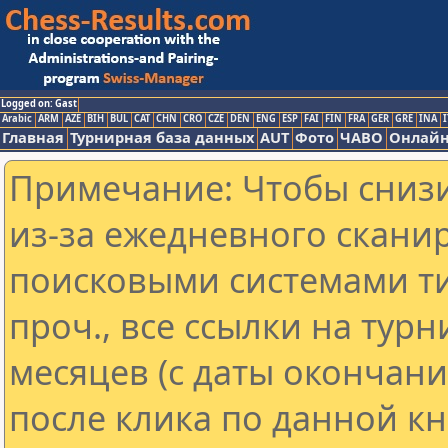
Logged on: Gast
Arabic
ARM
AZE
BIH
BUL
CAT
CHN
CRO
CZE
DEN
ENG
ESP
FAI
FIN
FRA
GER
GRE
INA
I
Главная
Турнирная база данных
AUT
Фото
ЧАВО
Онлайн
Примечание: Чтобы снизи
из-за ежедневного скани
поисковыми системами ти
проч., все ссылки на тур
месяцев (с даты окончан
после клика по данной кн