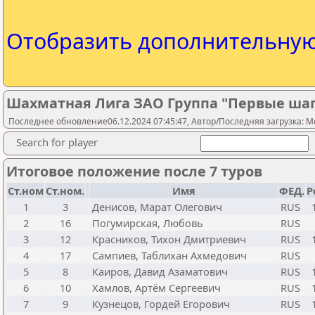
Отобразить дополнительну
Шахматная Лига ЗАО Группа "Первые ша
Последнее обновление06.12.2024 07:45:47, Автор/Последняя загрузка: Mo
Search for player
Итоговое положение после 7 туров
Ст.ном
Ст.ном.
Имя
ФЕД.
Р
1
3
Денисов, Марат Олегович
RUS
2
16
Погумирская, Любовь
RUS
3
12
Красников, Тихон Дмитриевич
RUS
4
17
Сампиев, Таблихан Ахмедович
RUS
5
8
Каиров, Давид Азаматович
RUS
6
10
Хамлов, Артём Сергеевич
RUS
7
9
Кузнецов, Гордей Егорович
RUS