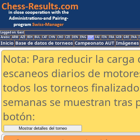
Logged on: Gast
Arabic
ARM
AZE
BIH
BUL
CAT
CHN
CRO
CZE
DEN
ENG
ESP
FAI
FIN
FRA
GER
GRE
INA
I
Inicio
Base de datos de torneos
Campeonato AUT
Imágenes
Nota: Para reducir la carga 
escaneos diarios de motor
todos los torneos finalizad
semanas se muestran tras p
botón: