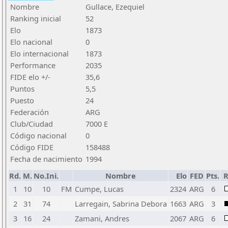
Nombre
Gullace, Ezequiel
Ranking inicial
52
Elo
1873
Elo nacional
0
Elo internacional
1873
Performance
2035
FIDE elo +/-
35,6
Puntos
5,5
Puesto
24
Federación
ARG
Club/Ciudad
7000 E
Código nacional
0
Código FIDE
158488
Fecha de nacimiento
1994
Rd.
M.
No.Ini.
Nombre
Elo
FED
Pts.
R
1
10
10
FM
Cumpe, Lucas
2324
ARG
6
2
31
74
Larregain, Sabrina Debora
1663
ARG
3
3
16
24
Zamani, Andres
2067
ARG
6