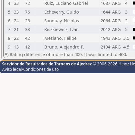
4
33
72
Ruiz, Luciano Gabriel
1687
ARG
4
5
33
76
Echeverry, Guido
1644
ARG
3
6
24
26
Sanduay, Nicolas
2064
ARG
2
7
21
33
Kiszkiewicz, Ivan
2012
ARG
5
8
22
42
Mesiano, Felipe
1943
ARG
3,5
9
13
12
Bruno, Alejandro P.
2194
ARG
4,5
*) Rating difference of more than 400. It was limited to 400.
Servidor de Resultados de Torneos de Ajedrez
© 2006-2026 Heinz H
Aviso legal/Condiciones de uso