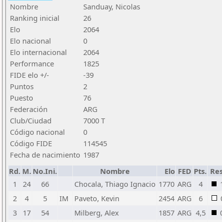
Nombre
Sanduay, Nicolas
Ranking inicial
26
Elo
2064
Elo nacional
0
Elo internacional
2064
Performance
1825
FIDE elo +/-
-39
Puntos
2
Puesto
76
Federación
ARG
Club/Ciudad
7000 T
Código nacional
0
Código FIDE
114545
Fecha de nacimiento
1987
Rd.
M.
No.Ini.
Nombre
Elo
FED
Pts.
Res
1
24
66
Chocala, Thiago Ignacio
1770
ARG
4
2
4
5
IM
Paveto, Kevin
2454
ARG
6
3
17
54
Milberg, Alex
1857
ARG
4,5