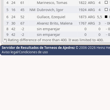
4
24
61
Marinesco, Tomas
1822
ARG
4
5
16
45
NM
Dubrovich, Igor
1924
ARG
4
6
24
52
Gullace, Ezequiel
1873
ARG
5,5
7
30
67
Alvarez Brito, Malena
1767
ARG
3
- 0
8
42
-2
sin emparejar
0
0
- 0
9
42
-2
sin emparejar
0
0
- 0
*) Rating difference of more than 400. It was limited to 400.
Servidor de Resultados de Torneos de Ajedrez
© 2006-2026 Heinz H
Aviso legal/Condiciones de uso