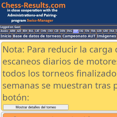
Logged on: Gast
Arabic
ARM
AZE
BIH
BUL
CAT
CHN
CRO
CZE
DEN
ENG
ESP
FAI
FIN
FRA
GER
GRE
INA
I
Inicio
Base de datos de torneos
Campeonato AUT
Imágenes
Nota: Para reducir la carga 
escaneos diarios de motor
todos los torneos finalizad
semanas se muestran tras p
botón: