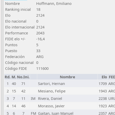
Nombre
Hoffmann, Emiliano
Ranking inicial
18
Elo
2124
Elo nacional
0
Elo internacional
2124
Performance
2043
FIDE elo +/-
-16,4
Puntos
5
Puesto
33
Federación
ARG
Código nacional
0
Código FIDE
111600
Rd.
M.
No.Ini.
Nombre
Elo
FE
1
40
71
Sartori, Hernan
1709
AR
2
15
42
Mesiano, Felipe
1943
AR
3
7
11
IM
Rivera, Daniel
2238
UR
4
14
46
Morasso, Javier
1923
AR
5
6
7
FM
Gaitan, Juan Manuel
2357
AR