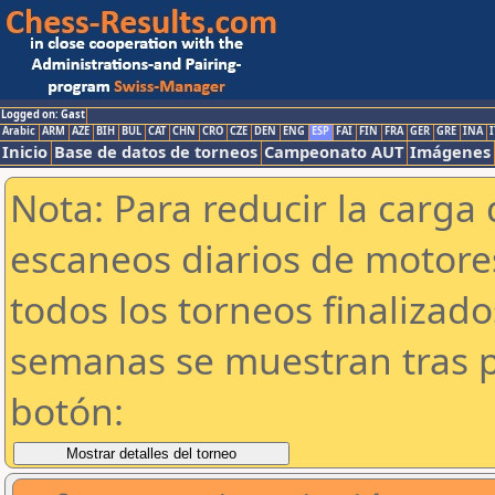
Logged on: Gast
Arabic
ARM
AZE
BIH
BUL
CAT
CHN
CRO
CZE
DEN
ENG
ESP
FAI
FIN
FRA
GER
GRE
INA
I
Inicio
Base de datos de torneos
Campeonato AUT
Imágenes
Nota: Para reducir la carga 
escaneos diarios de motor
todos los torneos finalizad
semanas se muestran tras p
botón: