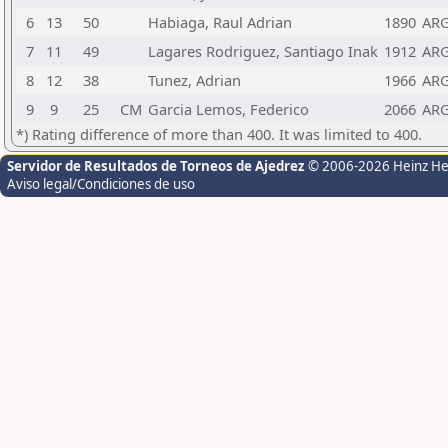
6
13
50
Habiaga, Raul Adrian
1890
AR
7
11
49
Lagares Rodriguez, Santiago Inak
1912
AR
8
12
38
Tunez, Adrian
1966
AR
9
9
25
CM
Garcia Lemos, Federico
2066
AR
*) Rating difference of more than 400. It was limited to 400.
Servidor de Resultados de Torneos de Ajedrez
© 2006-2026 Heinz H
Aviso legal/Condiciones de uso