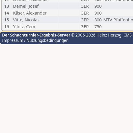
13
Demel, Josef
GER
900
14
Käser, Alexander
GER
900
15
Vitte, Nicolas
GER
800
MTV Pfaffenho
16
Yildiz, Cem
GER
750
Der Schachturnier-Ergebnis-Server
© 2006-2026 Heinz Herzog
, CMS
Impressum / Nutzungsbedingungen