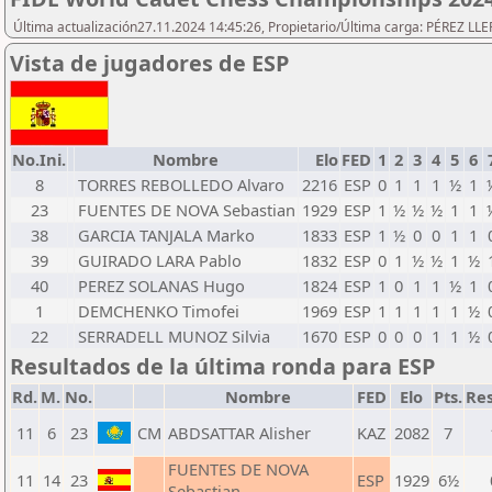
Última actualización27.11.2024 14:45:26, Propietario/Última carga: PÉREZ LLER
Vista de jugadores de ESP
No.Ini.
Nombre
Elo
FED
1
2
3
4
5
6
8
TORRES REBOLLEDO Alvaro
2216
ESP
0
1
1
1
½
1
23
FUENTES DE NOVA Sebastian
1929
ESP
1
½
½
½
1
1
38
GARCIA TANJALA Marko
1833
ESP
1
½
0
0
1
1
39
GUIRADO LARA Pablo
1832
ESP
0
1
½
½
1
½
40
PEREZ SOLANAS Hugo
1824
ESP
1
0
1
1
½
1
1
DEMCHENKO Timofei
1969
ESP
1
1
1
1
1
½
22
SERRADELL MUNOZ Silvia
1670
ESP
0
0
0
1
1
½
Resultados de la última ronda para ESP
Rd.
M.
No.
Nombre
FED
Elo
Pts.
Re
11
6
23
CM
ABDSATTAR Alisher
KAZ
2082
7
FUENTES DE NOVA
11
14
23
ESP
1929
6½
Sebastian