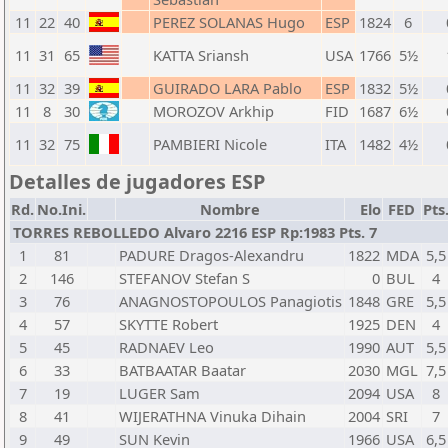
11
22
40
PEREZ SOLANAS Hugo
ESP
1824
6
11
31
65
KATTA Sriansh
USA
1766
5½
11
32
39
GUIRADO LARA Pablo
ESP
1832
5½
11
8
30
MOROZOV Arkhip
FID
1687
6½
11
32
75
PAMBIERI Nicole
ITA
1482
4½
Detalles de jugadores ESP
Rd.
No.Ini.
Nombre
Elo
FED
Pts
TORRES REBOLLEDO Alvaro 2216 ESP Rp:1983 Pts. 7
1
81
PADURE Dragos-Alexandru
1822
MDA
5,5
2
146
STEFANOV Stefan S
0
BUL
4
3
76
ANAGNOSTOPOULOS Panagiotis
1848
GRE
5,5
4
57
SKYTTE Robert
1925
DEN
4
5
45
RADNAEV Leo
1990
AUT
5,5
6
33
BATBAATAR Baatar
2030
MGL
7,5
7
19
LUGER Sam
2094
USA
8
8
41
WIJERATHNA Vinuka Dihain
2004
SRI
7
9
49
SUN Kevin
1966
USA
6,5