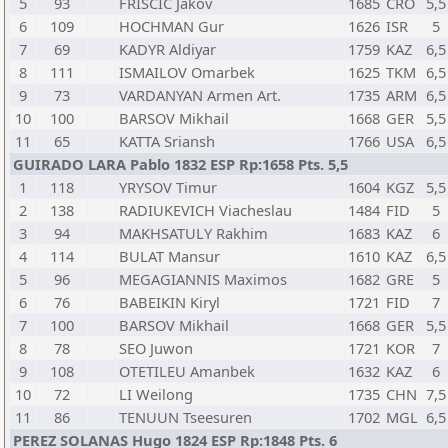
5
93
FRISCIC Jakov
1685
CRO
5,5
6
109
HOCHMAN Gur
1626
ISR
5
7
69
KADYR Aldiyar
1759
KAZ
6,5
8
111
ISMAILOV Omarbek
1625
TKM
6,5
9
73
VARDANYAN Armen Art.
1735
ARM
6,5
10
100
BARSOV Mikhail
1668
GER
5,5
11
65
KATTA Sriansh
1766
USA
6,5
GUIRADO LARA Pablo 1832 ESP Rp:1658 Pts. 5,5
1
118
YRYSOV Timur
1604
KGZ
5,5
2
138
RADIUKEVICH Viacheslau
1484
FID
5
3
94
MAKHSATULY Rakhim
1683
KAZ
6
4
114
BULAT Mansur
1610
KAZ
6,5
5
96
MEGAGIANNIS Maximos
1682
GRE
5
6
76
BABEIKIN Kiryl
1721
FID
7
7
100
BARSOV Mikhail
1668
GER
5,5
8
78
SEO Juwon
1721
KOR
7
9
108
OTETILEU Amanbek
1632
KAZ
6
10
72
LI Weilong
1735
CHN
7,5
11
86
TENUUN Tseesuren
1702
MGL
6,5
PEREZ SOLANAS Hugo 1824 ESP Rp:1848 Pts. 6