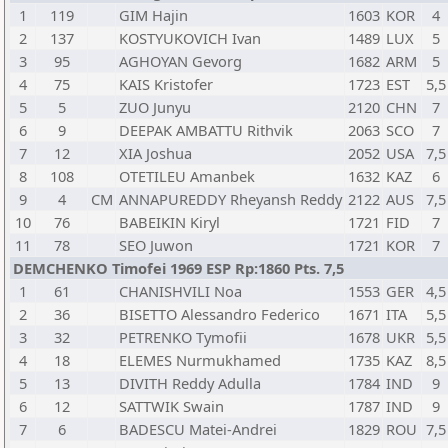
1
119
GIM Hajin
1603
KOR
4
2
137
KOSTYUKOVICH Ivan
1489
LUX
5
3
95
AGHOYAN Gevorg
1682
ARM
5
4
75
KAIS Kristofer
1723
EST
5,5
5
5
ZUO Junyu
2120
CHN
7
6
9
DEEPAK AMBATTU Rithvik
2063
SCO
7
7
12
XIA Joshua
2052
USA
7,5
8
108
OTETILEU Amanbek
1632
KAZ
6
9
4
CM
ANNAPUREDDY Rheyansh Reddy
2122
AUS
7,5
10
76
BABEIKIN Kiryl
1721
FID
7
11
78
SEO Juwon
1721
KOR
7
DEMCHENKO Timofei 1969 ESP Rp:1860 Pts. 7,5
1
61
CHANISHVILI Noa
1553
GER
4,5
2
36
BISETTO Alessandro Federico
1671
ITA
5,5
3
32
PETRENKO Tymofii
1678
UKR
5,5
4
18
ELEMES Nurmukhamed
1735
KAZ
8,5
5
13
DIVITH Reddy Adulla
1784
IND
9
6
12
SATTWIK Swain
1787
IND
9
7
6
BADESCU Matei-Andrei
1829
ROU
7,5