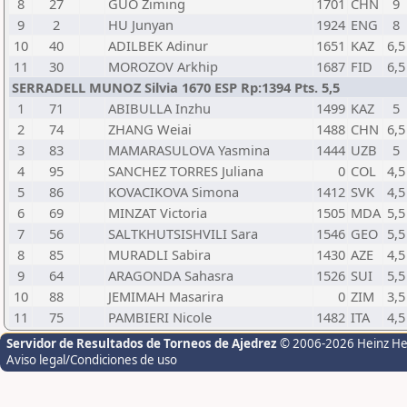
8
27
GUO Ziming
1701
CHN
9
9
2
HU Junyan
1924
ENG
8
10
40
ADILBEK Adinur
1651
KAZ
6,5
11
30
MOROZOV Arkhip
1687
FID
6,5
SERRADELL MUNOZ Silvia 1670 ESP Rp:1394 Pts. 5,5
1
71
ABIBULLA Inzhu
1499
KAZ
5
2
74
ZHANG Weiai
1488
CHN
6,5
3
83
MAMARASULOVA Yasmina
1444
UZB
5
4
95
SANCHEZ TORRES Juliana
0
COL
4,5
5
86
KOVACIKOVA Simona
1412
SVK
4,5
6
69
MINZAT Victoria
1505
MDA
5,5
7
56
SALTKHUTSISHVILI Sara
1546
GEO
5,5
8
85
MURADLI Sabira
1430
AZE
4,5
9
64
ARAGONDA Sahasra
1526
SUI
5,5
10
88
JEMIMAH Masarira
0
ZIM
3,5
11
75
PAMBIERI Nicole
1482
ITA
4,5
Servidor de Resultados de Torneos de Ajedrez
© 2006-2026 Heinz H
Aviso legal/Condiciones de uso