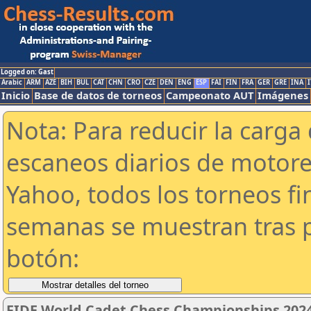
Logged on: Gast
Arabic
ARM
AZE
BIH
BUL
CAT
CHN
CRO
CZE
DEN
ENG
ESP
FAI
FIN
FRA
GER
GRE
INA
I
Inicio
Base de datos de torneos
Campeonato AUT
Imágenes
Nota: Para reducir la carga 
escaneos diarios de motor
Yahoo, todos los torneos f
semanas se muestran tras p
botón:
FIDE World Cadet Chess Championships 2024 