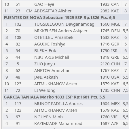
10
51
GAO Heye
1933
CAN
7
11
23
CM
ABDSATTAR Alisher
2082
KAZ
8
FUENTES DE NOVA Sebastian 1929 ESP Rp:1826 Pts. 6,5
1
102
TUGSBILGUUN Davganamdag
1660
MGL
7
2
70
MIKKELSEN Anders Askjaer
1745
DEN
5,5
3
108
OTETILEU Amanbek
1632
KAZ
6
4
82
AGUIKE Toshiya
1716
GER
5
5
54
BLEKH Erik
1790
ISR
6
6
44
NIKITAKIS Michail
1818
GRE
6,5
7
5
ZUO Junyu
2120
CHN
7
8
62
ANETOV Amirzhan
1767
KAZ
7
9
48
JANI Aakash
1810
USA
5,5
10
123
AITMUKHANOV Arsen
1579
KAZ
6,5
11
72
LI Weilong
1735
CHN
7,5
GARCIA TANJALA Marko 1833 ESP Rp:1681 Pts. 5,5
1
117
MUNOZ PADILLA Andres
1604
MEX
3,5
2
123
AITMUKHANOV Arsen
1579
KAZ
6,5
3
67
NGUYEN Minh
1760
VIE
5,5
4
91
KAZIMZADE Mahammad
1687
AZE
6,5