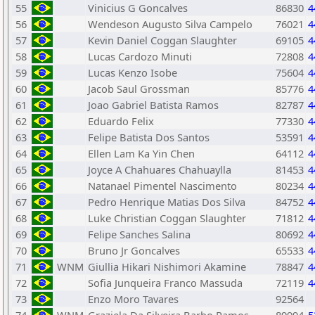
55
Vinicius G Goncalves
86830
4
56
Wendeson Augusto Silva Campelo
76021
4
57
Kevin Daniel Coggan Slaughter
69105
4
58
Lucas Cardozo Minuti
72808
4
59
Lucas Kenzo Isobe
75604
4
60
Jacob Saul Grossman
85776
4
61
Joao Gabriel Batista Ramos
82787
4
62
Eduardo Felix
77330
4
63
Felipe Batista Dos Santos
53591
4
64
Ellen Lam Ka Yin Chen
64112
4
65
Joyce A Chahuares Chahuaylla
81453
4
66
Natanael Pimentel Nascimento
80234
4
67
Pedro Henrique Matias Dos Silva
84752
4
68
Luke Christian Coggan Slaughter
71812
4
69
Felipe Sanches Salina
80692
4
70
Bruno Jr Goncalves
65533
4
71
WNM
Giullia Hikari Nishimori Akamine
78847
4
72
Sofia Junqueira Franco Massuda
72119
4
73
Enzo Moro Tavares
92564