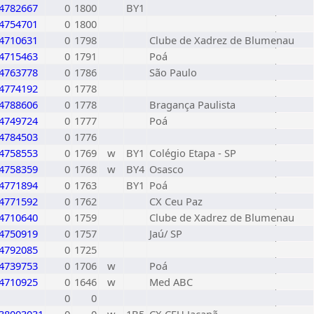
4782667
0
1800
BY1
4754701
0
1800
4710631
0
1798
Clube de Xadrez de Blumenau
4715463
0
1791
Poá
4763778
0
1786
São Paulo
4774192
0
1778
4788606
0
1778
Bragança Paulista
4749724
0
1777
Poá
4784503
0
1776
4758553
0
1769
w
BY1
Colégio Etapa - SP
4758359
0
1768
w
BY4
Osasco
4771894
0
1763
BY1
Poá
4771592
0
1762
CX Ceu Paz
4710640
0
1759
Clube de Xadrez de Blumenau
4750919
0
1757
Jaú/ SP
4792085
0
1725
4739753
0
1706
w
Poá
4710925
0
1646
w
Med ABC
0
0