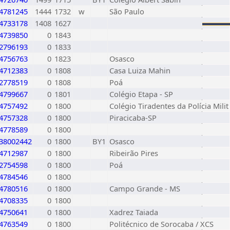
4781245
1444
1732
w
São Paulo
4733178
1408
1627
4739850
0
1843
2796193
0
1833
4756763
0
1823
Osasco
4712383
0
1808
Casa Luiza Mahin
2778519
0
1808
Poá
4799667
0
1801
Colégio Etapa - SP
4757492
0
1800
Colégio Tiradentes da Polícia Milit
4757328
0
1800
Piracicaba-SP
4778589
0
1800
38002442
0
1800
BY1
Osasco
4712987
0
1800
Ribeirão Pires
2754598
0
1800
Poá
4784546
0
1800
4780516
0
1800
Campo Grande - MS
4708335
0
1800
4750641
0
1800
Xadrez Taiada
4763549
0
1800
Politécnico de Sorocaba / XCS