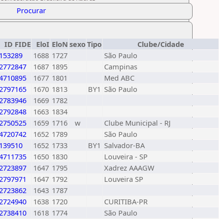
Procurar
ID FIDE
EloI
EloN
sexo
Tipo
Clube/Cidade
153289
1688
1727
São Paulo
2772847
1687
1895
Campinas
4710895
1677
1801
Med ABC
2797165
1670
1813
BY1
São Paulo
2783946
1669
1782
2792848
1663
1834
2750525
1659
1716
w
Clube Municipal - RJ
4720742
1652
1789
São Paulo
139510
1652
1733
BY1
Salvador-BA
4711735
1650
1830
Louveira - SP
2723897
1647
1795
Xadrez AAAGW
2797971
1647
1792
Louveira SP
2723862
1643
1787
2724940
1638
1720
CURITIBA-PR
2738410
1618
1774
São Paulo