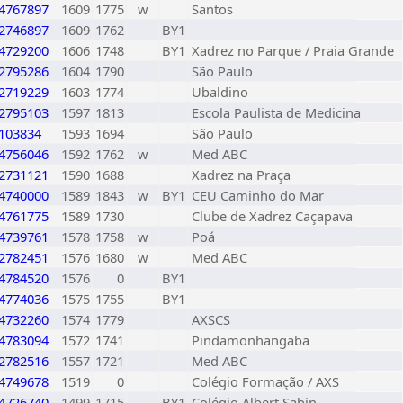
4767897
1609
1775
w
Santos
2746897
1609
1762
BY1
4729200
1606
1748
BY1
Xadrez no Parque / Praia Grande
2795286
1604
1790
São Paulo
2719229
1603
1774
Ubaldino
2795103
1597
1813
Escola Paulista de Medicina
103834
1593
1694
São Paulo
4756046
1592
1762
w
Med ABC
2731121
1590
1688
Xadrez na Praça
4740000
1589
1843
w
BY1
CEU Caminho do Mar
4761775
1589
1730
Clube de Xadrez Caçapava
4739761
1578
1758
w
Poá
2782451
1576
1680
w
Med ABC
4784520
1576
0
BY1
4774036
1575
1755
BY1
4732260
1574
1779
AXSCS
4783094
1572
1741
Pindamonhangaba
2782516
1557
1721
Med ABC
4749678
1519
0
Colégio Formação / AXS
4726740
1499
1715
BY1
Colégio Albert Sabin