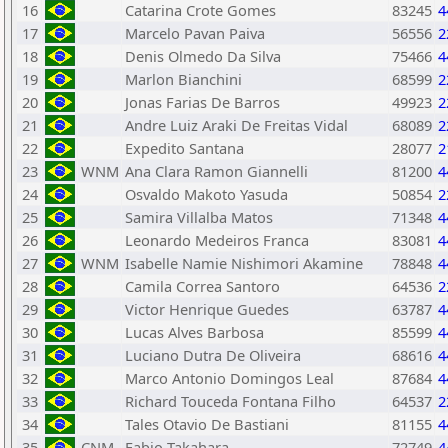
16
Catarina Crote Gomes
83245
4
17
Marcelo Pavan Paiva
56556
2
18
Denis Olmedo Da Silva
75466
4
19
Marlon Bianchini
68599
2
20
Jonas Farias De Barros
49923
2
21
Andre Luiz Araki De Freitas Vidal
68089
2
22
Expedito Santana
28077
2
23
WNM
Ana Clara Ramon Giannelli
81200
4
24
Osvaldo Makoto Yasuda
50854
2
25
Samira Villalba Matos
71348
4
26
Leonardo Medeiros Franca
83081
4
27
WNM
Isabelle Namie Nishimori Akamine
78848
4
28
Camila Correa Santoro
64536
2
29
Victor Henrique Guedes
63787
4
30
Lucas Alves Barbosa
85599
4
31
Luciano Dutra De Oliveira
68616
4
32
Marco Antonio Domingos Leal
87684
4
33
Richard Touceda Fontana Filho
64537
2
34
Tales Otavio De Bastiani
81155
4
35
CNM
Fabio Takahara
72749
4