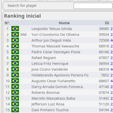
Search for player
Ranking inicial
Nº.
Nome
ID
1
Leopoldo Tetsuo Ishida
39085
2
2
NM
Yuri Crisostomo De Oliveira
59934
2
3
Arthur Jun Deguti Hata
72508
4
4
Thomaz Massadi Kawauche
68918
2
5
Pedro Cezar Vezneyan Povia
66166
2
6
Rafael Regiani
67857
2
7
Leticia Fritz Henrique
56954
2
8
Jose Cicero Vanderlei
68318
4
9
Hildebrando Apolonio Pereira Fo
7852
2
10
Augusto Cesar Furlanetto
68607
4
11
Darcy Arruda Gomes Fonseca
47146
2
12
Roberto Bosniac
67874
2
13
Marcelo Massakazu Baba
51442
2
14
Jefferson Luiz Rosa
51120
2
15
Davi Pinheiro Tsuchie
54194
2