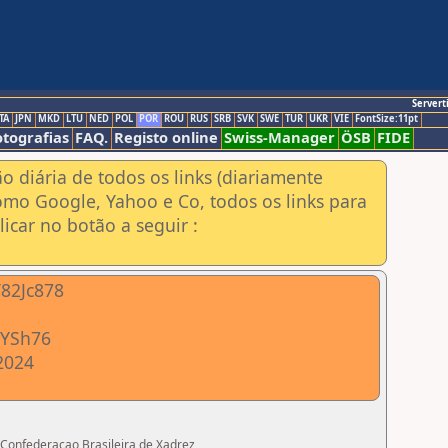
Servert
TA
JPN
MKD
LTU
NED
POL
POR
ROU
RUS
SRB
SVK
SWE
TUR
UKR
VIE
FontSize:11pt
otografias
FAQ.
Registo online
Swiss-Manager
ÖSB
FIDE
ão diária de todos os links (diariamente
omo Google, Yahoo e Co, todos os links para
icar no botão a seguir :
Y82Jc878
mYSh76
2024
- Confederacao Brasileira de Xadrez