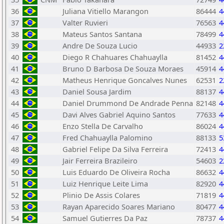
36
Juliana Vitiello Marangon
86444
4
37
Valter Ruvieri
76563
4
38
Mateus Santos Santana
78499
4
39
Andre De Souza Lucio
44933
2
40
Diego R Chahuares Chahuaylla
81452
4
41
Bruno D Barbosa De Souza Moraes
45914
4
42
Matheus Henrique Goncalves Nunes
62531
2
43
Daniel Sousa Jardim
88137
4
44
Daniel Drummond De Andrade Penna
82148
4
45
Davi Alves Gabriel Aquino Santos
77633
4
46
Enzo Stella De Carvalho
86024
4
47
Fred Chahuaylla Palomino
88133
5
48
Gabriel Felipe Da Silva Ferreira
72413
4
49
Jair Ferreira Brazileiro
54603
2
50
Luis Eduardo De Oliveira Rocha
86632
4
51
Luiz Henrique Leite Lima
82920
4
52
Plinio De Assis Colares
71819
4
53
Rayan Aparecido Soares Mariano
80477
4
54
Samuel Gutierres Da Paz
78737
4