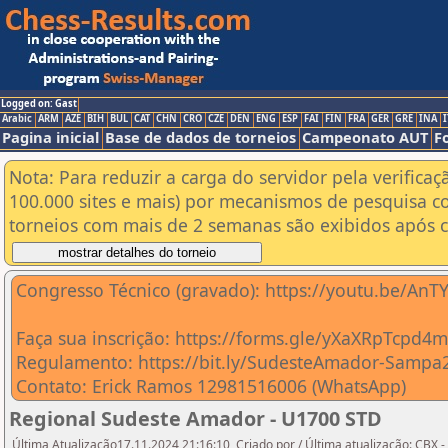
Logged on: Gast
Arabic
ARM
AZE
BIH
BUL
CAT
CHN
CRO
CZE
DEN
ENG
ESP
FAI
FIN
FRA
GER
GRE
INA
I
Pagina inicial
Base de dados de torneios
Campeonato AUT
F
Nota: Para reduzir a carga do servidor pela verificaç
100.000 sites e mais) por mecanismos de pesquisa c
torneios com mais de 2 semanas são exibidos após cl
Congresso Técnico (gravado): https://youtu.be/AnT
Faça sua inscrição: https://forms.gle/yXaXRpTcpd4
Regulamento: https://bit.ly/SudesteAmador-Sampa
Contato: Erick Ramos 12981516006 (WhatsApp)
Regional Sudeste Amador - U1700 STD
Última Atualização17.11.2024 21:16:10, Criado por / Última atualização: CBX 