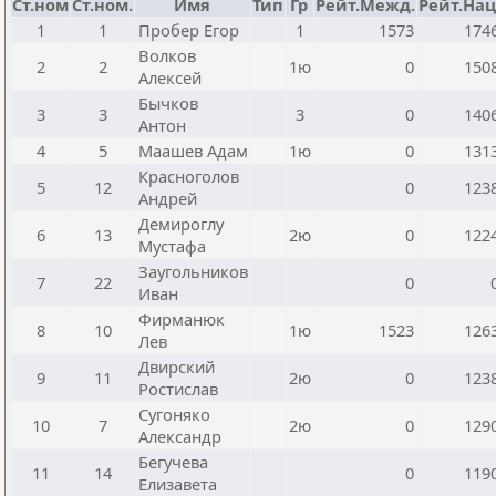
Ст.ном
Ст.ном.
Имя
Тип
Гр
Рейт.Межд.
Рейт.Нац
1
1
Пробер Егор
1
1573
174
Волков
2
2
1ю
0
150
Алексей
Бычков
3
3
3
0
140
Антон
4
5
Маашев Адам
1ю
0
131
Красноголов
5
12
0
123
Андрей
Демироглу
6
13
2ю
0
122
Мустафа
Заугольников
7
22
0
Иван
Фирманюк
8
10
1ю
1523
126
Лев
Двирский
9
11
2ю
0
123
Ростислав
Сугоняко
10
7
2ю
0
129
Александр
Бегучева
11
14
0
119
Елизавета