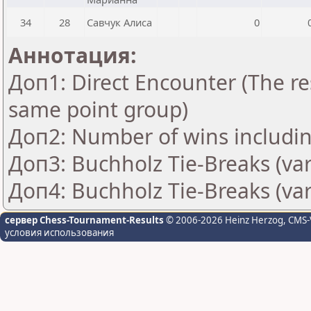
34
28
Савчук Алиса
0
Аннотация:
Доп1: Direct Encounter (The res
same point group)
Доп2: Number of wins includin
Доп3: Buchholz Tie-Breaks (var
Доп4: Buchholz Tie-Breaks (var
сервер Chess-Tournament-Results
© 2006-2026 Heinz Herzog
, CMS-
условия использования