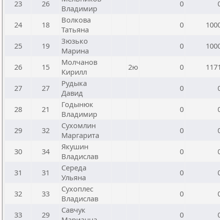
23
26
0
Владимир
Волкова
24
18
0
100
Татьяна
Зюзько
25
19
0
100
Марина
Молчанов
26
15
2ю
0
117
Кирилл
Рудыка
27
27
0
Давид
Годынюк
28
21
0
Владимир
Сухомлин
29
32
0
Маргарита
Якушин
30
34
0
Владислав
Середа
31
31
0
Ульяна
Сухоплес
32
33
0
Владислав
Савчук
33
29
0
Марианна