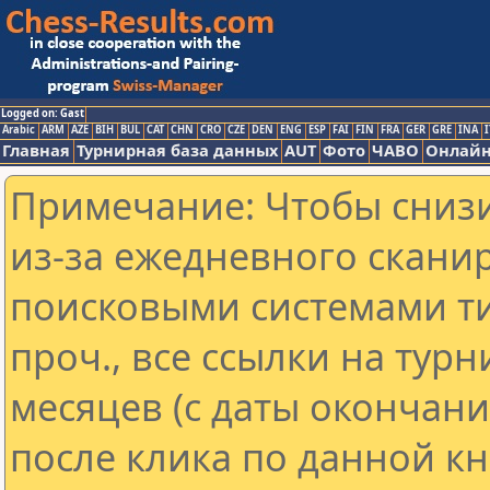
Logged on: Gast
Arabic
ARM
AZE
BIH
BUL
CAT
CHN
CRO
CZE
DEN
ENG
ESP
FAI
FIN
FRA
GER
GRE
INA
I
Главная
Турнирная база данных
AUT
Фото
ЧАВО
Онлайн
Примечание: Чтобы снизи
из-за ежедневного скани
поисковыми системами ти
проч., все ссылки на тур
месяцев (с даты окончан
после клика по данной кн