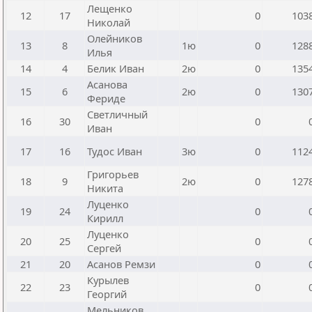
Лещенко
12
17
0
103
Николай
Олейников
13
8
1ю
0
128
Илья
14
4
Белик Иван
2ю
0
135
Асанова
15
6
2ю
0
130
Фериде
Светличный
16
30
0
Иван
17
16
Тудос Иван
3ю
0
112
Григорьев
18
9
2ю
0
127
Никита
Луценко
19
24
0
Кирилл
Луценко
20
25
0
Сергей
21
20
Асанов Ремзи
0
Курылев
22
23
0
Георгий
Мельников