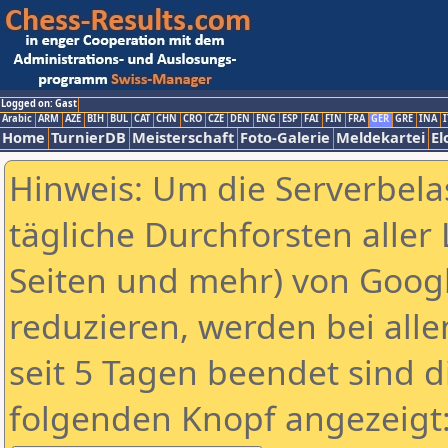
Logged on: Gast
Arabic
ARM
AZE
BIH
BUL
CAT
CHN
CRO
CZE
DEN
ENG
ESP
FAI
FIN
FRA
GER
GRE
INA
I
Home
TurnierDB
Meisterschaft
Foto-Galerie
Meldekartei
El
Hinweis: Um die Serverbela
tägliche Durchforsten aller 
Seiten und mehr) von Goog
reduzieren, werden bei alle
seit 5 Tagen beendet sind d
folgenden Knopf angezeigt