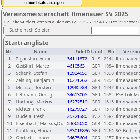
Vereinsmeisterschaft Ilmenauer SV 2025
Die Seite wurde zuletzt aktualisiert am 12.12.2025 11:54:15, Ersteller/Letzte
Suche nach Spieler
Startrangliste
Nr.
Name
FideID
Land
Elo
Verein
1
Ziganshin, Ainur
34111872
RUS
2244
Ilmenauer 
2
Geißhirt, Marco
4610563
GER
1984
Ilmenauer 
3
Schenk, Stefan
12924059
GER
1890
Ilmenauer 
4
Zeising, Benjamin
16271262
GER
1854
Ilmenauer 
5
Michael, Torsten
12982784
GER
1747
Ilmenauer 
6
Lehmann, Georg
34613005
GER
1682
ESV Lok Me
7
Hartung, Markus
16272510
GER
1615
Ilmenauer 
8
Richter, Frank
16279727
GER
1610
Ilmenauer 
9
Dudeja, Iresh
25721380
IND
1582
Ilmenauer 
10
Eisenbach, Markus,Dr.
34663630
GER
1505
Ilmenauer 
11
Pantleon, Florian
533016836
GER
1264
SG Bettrin
12
Görlach, Hanna
34675604
GER
1257
Ilmenauer 