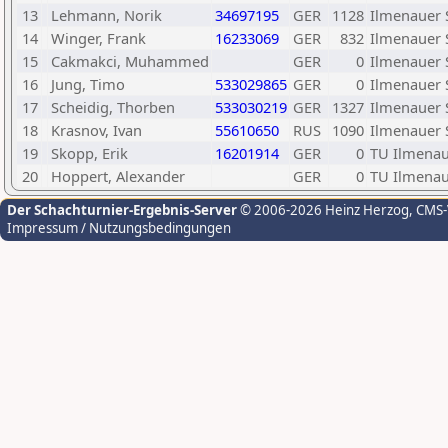
13
Lehmann, Norik
34697195
GER
1128
Ilmenauer 
14
Winger, Frank
16233069
GER
832
Ilmenauer 
15
Cakmakci, Muhammed
GER
0
Ilmenauer 
16
Jung, Timo
533029865
GER
0
Ilmenauer 
17
Scheidig, Thorben
533030219
GER
1327
Ilmenauer 
18
Krasnov, Ivan
55610650
RUS
1090
Ilmenauer 
19
Skopp, Erik
16201914
GER
0
TU Ilmena
20
Hoppert, Alexander
GER
0
TU Ilmena
Der Schachturnier-Ergebnis-Server
© 2006-2026 Heinz Herzog
, CMS
Impressum / Nutzungsbedingungen