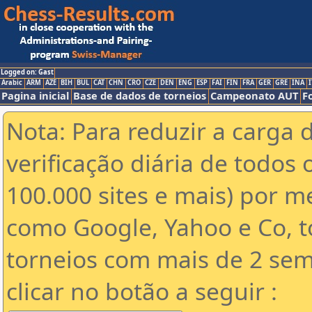
Logged on: Gast
Arabic
ARM
AZE
BIH
BUL
CAT
CHN
CRO
CZE
DEN
ENG
ESP
FAI
FIN
FRA
GER
GRE
INA
I
Pagina inicial
Base de dados de torneios
Campeonato AUT
F
Nota: Para reduzir a carga 
verificação diária de todos 
100.000 sites e mais) por 
como Google, Yahoo e Co, t
torneios com mais de 2 sem
clicar no botão a seguir :