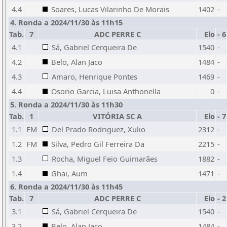
4.4
Soares, Lucas Vilarinho De Morais
1402
-
4. Ronda a 2024/11/30 às 11h15
Tab.
7
ADC PERRE C
Elo
-
6
4.1
Sá, Gabriel Cerqueira De
1540
-
4.2
Belo, Alan Jaco
1484
-
4.3
Amaro, Henrique Pontes
1469
-
4.4
Osorio Garcia, Luisa Anthonella
0
-
5. Ronda a 2024/11/30 às 11h30
Tab.
1
VITÓRIA SC A
Elo
-
7
1.1
FM
Del Prado Rodriguez, Xulio
2312
-
1.2
FM
Silva, Pedro Gil Ferreira Da
2215
-
1.3
Rocha, Miguel Feio Guimarães
1882
-
1.4
Ghai, Aum
1471
-
6. Ronda a 2024/11/30 às 11h45
Tab.
7
ADC PERRE C
Elo
-
2
3.1
Sá, Gabriel Cerqueira De
1540
-
3.2
Belo, Alan Jaco
1484
-