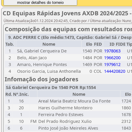
CD Equipas Rápidas Jovens AXDB 2024/2025 -
Última Atualização01.12.2024 20:42:45, Criado por / Última atualização: Nun
Composição das equipas com resultados ro
9. ADC PERRE C (Elo médio:1473, Capitão: Gabriel Sá / Desp1
Tab.
Nome
Elo
FED
ID FIDE
Ti
1
Sá, Gabriel Cerqueira De
1540
POR
1978063
U
2
Belo, Alan Jaco
1484
POR
1966200
U
3
Amaro, Henrique Pontes
1469
POR
1979612
U
4
Osorio Garcia, Luisa Anthonella
0
COL
144420820
U
Infomação dos jogadores
Sá Gabriel Cerqueira De 1540 POR Rp:1554
Rd.
Nº.Inic.
Nome
Elo
1
16
Areal Maria Beatriz Moura Da Fonte
1724
3
20
Hares Guilherme Monteiro
1860
4
1
Ferreira Pedro Esteves
1678
5
10
FM
Del Prado Rodriguez Xulio
2312
6
6
Pinto José João Meireles Alves
1843