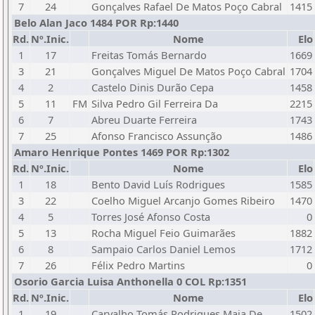
7
24
Gonçalves Rafael De Matos Poço Cabral
1415
Belo Alan Jaco 1484 POR Rp:1440
Rd.
Nº.Inic.
Nome
Elo
1
17
Freitas Tomás Bernardo
1669
3
21
Gonçalves Miguel De Matos Poço Cabral
1704
4
2
Castelo Dinis Durão Cepa
1458
5
11
FM
Silva Pedro Gil Ferreira Da
2215
6
7
Abreu Duarte Ferreira
1743
7
25
Afonso Francisco Assunção
1486
Amaro Henrique Pontes 1469 POR Rp:1302
Rd.
Nº.Inic.
Nome
Elo
1
18
Bento David Luís Rodrigues
1585
3
22
Coelho Miguel Arcanjo Gomes Ribeiro
1470
4
5
Torres José Afonso Costa
0
5
13
Rocha Miguel Feio Guimarães
1882
6
8
Sampaio Carlos Daniel Lemos
1712
7
26
Félix Pedro Martins
0
Osorio Garcia Luisa Anthonella 0 COL Rp:1351
Rd.
Nº.Inic.
Nome
Elo
1
19
Carvalho Tomás Rodrigues Maia De
1502