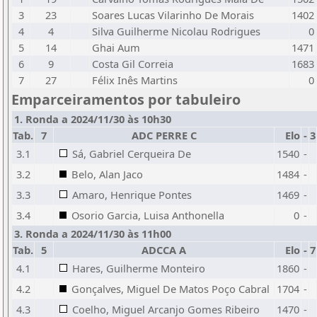
3
23
Soares Lucas Vilarinho De Morais
1402
4
4
Silva Guilherme Nicolau Rodrigues
0
5
14
Ghai Aum
1471
6
9
Costa Gil Correia
1683
7
27
Félix Inês Martins
0
Emparceiramentos por tabuleiro
1. Ronda a 2024/11/30 às 10h30
Tab.
7
ADC PERRE C
Elo
-
3
3.1
Sá, Gabriel Cerqueira De
1540
-
3.2
Belo, Alan Jaco
1484
-
3.3
Amaro, Henrique Pontes
1469
-
3.4
Osorio Garcia, Luisa Anthonella
0
-
3. Ronda a 2024/11/30 às 11h00
Tab.
5
ADCCA A
Elo
-
7
4.1
Hares, Guilherme Monteiro
1860
-
4.2
Gonçalves, Miguel De Matos Poço Cabral
1704
-
4.3
Coelho, Miguel Arcanjo Gomes Ribeiro
1470
-