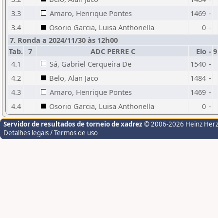
3.3
Amaro, Henrique Pontes
1469
-
3.4
Osorio Garcia, Luisa Anthonella
0
-
7. Ronda a 2024/11/30 às 12h00
Tab.
7
ADC PERRE C
Elo
-
9
4.1
Sá, Gabriel Cerqueira De
1540
-
4.2
Belo, Alan Jaco
1484
-
4.3
Amaro, Henrique Pontes
1469
-
4.4
Osorio Garcia, Luisa Anthonella
0
-
Servidor de resultados de torneio de xadrez
© 2006-2026 Heinz Her
Detalhes legais / Termos de uso