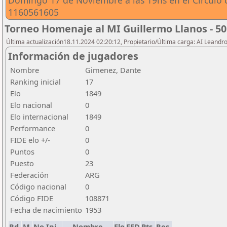
Domingo 17 de Noviembre a las 19hs en el Circulo 
1160561605
Torneo Homenaje al MI Guillermo Llanos - 50
Última actualización18.11.2024 02:20:12, Propietario/Última carga: AI Leand
Información de jugadores
Nombre
Gimenez, Dante
Ranking inicial
17
Elo
1849
Elo nacional
0
Elo internacional
1849
Performance
0
FIDE elo +/-
0
Puntos
0
Puesto
23
Federación
ARG
Código nacional
0
Código FIDE
108871
Fecha de nacimiento
1953
Rd.
M.
No.Ini.
Nombre
Elo
FED
Pts.
Res.