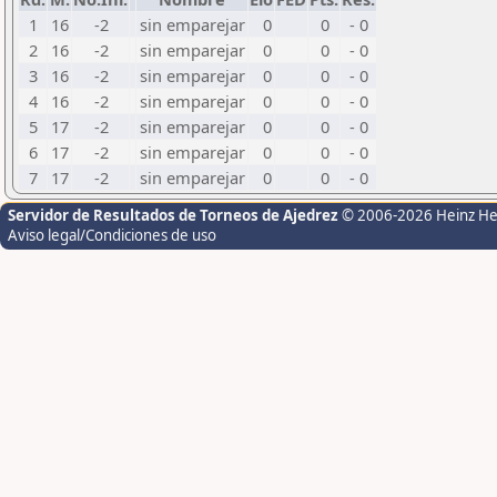
1
16
-2
sin emparejar
0
0
- 0
2
16
-2
sin emparejar
0
0
- 0
3
16
-2
sin emparejar
0
0
- 0
4
16
-2
sin emparejar
0
0
- 0
5
17
-2
sin emparejar
0
0
- 0
6
17
-2
sin emparejar
0
0
- 0
7
17
-2
sin emparejar
0
0
- 0
Servidor de Resultados de Torneos de Ajedrez
© 2006-2026 Heinz H
Aviso legal/Condiciones de uso