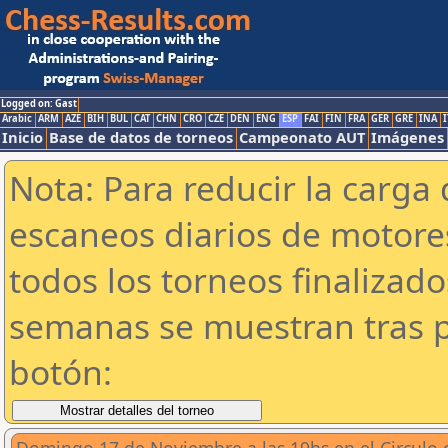
Logged on: Gast
Arabic
ARM
AZE
BIH
BUL
CAT
CHN
CRO
CZE
DEN
ENG
ESP
FAI
FIN
FRA
GER
GRE
INA
I
Inicio
Base de datos de torneos
Campeonato AUT
Imágenes
Nota: Para reducir la carga 
escaneos diarios de motor
todos los torneos finalizad
semanas se muestran tras p
botón: