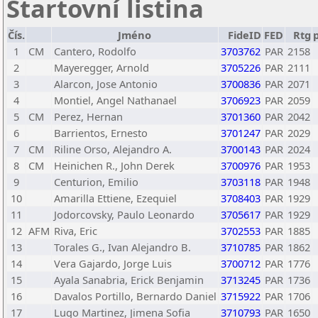
Startovní listina
Čís.
Jméno
FideID
FED
Rtg
1
CM
Cantero, Rodolfo
3703762
PAR
2158
2
Mayeregger, Arnold
3705226
PAR
2111
3
Alarcon, Jose Antonio
3700836
PAR
2071
4
Montiel, Angel Nathanael
3706923
PAR
2059
5
CM
Perez, Hernan
3701360
PAR
2042
6
Barrientos, Ernesto
3701247
PAR
2029
7
CM
Riline Orso, Alejandro A.
3700143
PAR
2024
8
CM
Heinichen R., John Derek
3700976
PAR
1953
9
Centurion, Emilio
3703118
PAR
1948
10
Amarilla Ettiene, Ezequiel
3708403
PAR
1929
11
Jodorcovsky, Paulo Leonardo
3705617
PAR
1929
12
AFM
Riva, Eric
3702553
PAR
1885
13
Torales G., Ivan Alejandro B.
3710785
PAR
1862
14
Vera Gajardo, Jorge Luis
3700712
PAR
1776
15
Ayala Sanabria, Erick Benjamin
3713245
PAR
1736
16
Davalos Portillo, Bernardo Daniel
3715922
PAR
1706
17
Lugo Martinez, Jimena Sofia
3710793
PAR
1650