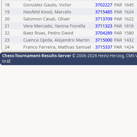
18
Gonzalez Gauto, Victor
3702227
PAR
1645
19
Neufeld Kood, Marcelo
3715485
PAR
1624
20
Salomon Casali, Oliver
3713709
PAR
1622
21
Vera Mercado, Yanina Fiorella
3711323
PAR
1616
22
Baez Rivas, Pedro David
3704289
PAR
1580
23
Cuenca Ojeda, Alejandro Martin
3715000
PAR
1432
24
Franco Ferreira, Mathias Samuel
3715337
PAR
1424
Chess-Tournament-Results-Server
© 2006-2026 Heinz Herzog
, CMS-
tiráž