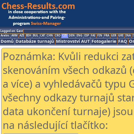
Logged on: Gast
Arabic
ARM
AZE
BIH
BUL
CAT
CHN
CRO
CZE
DEN
ENG
ESP
FAI
FIN
FRA
GER
GRE
INA
I
Domů
Databáze turnajů
Mistrovství AUT
Fotogalerie
FAQ
On
Poznámka: Kvůli redukci za
skenováním všech odkazů (
a více) a vyhledávačů typu 
všechny odkazy turnajů star
data ukončení turnaje) jsou
na následující tlačítko: