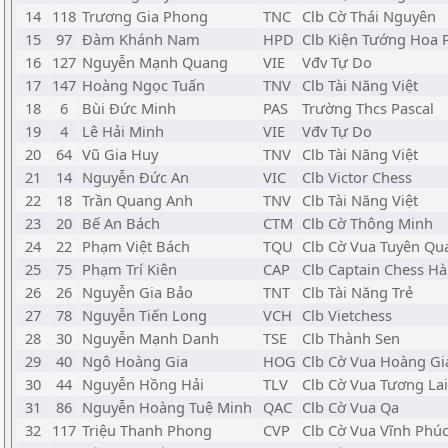
14
118
Trương Gia Phong
TNC
Clb Cờ Thái Nguyên
15
97
Đàm Khánh Nam
HPD
Clb Kiện Tướng Hoa
16
127
Nguyễn Mạnh Quang
VIE
Vđv Tự Do
17
147
Hoàng Ngọc Tuấn
TNV
Clb Tài Năng Việt
18
6
Bùi Đức Minh
PAS
Trường Thcs Pascal
19
4
Lê Hải Minh
VIE
Vđv Tự Do
20
64
Vũ Gia Huy
TNV
Clb Tài Năng Việt
21
14
Nguyễn Đức An
VIC
Clb Victor Chess
22
18
Trần Quang Anh
TNV
Clb Tài Năng Việt
23
20
Bế An Bách
CTM
Clb Cờ Thông Minh
24
22
Phạm Việt Bách
TQU
Clb Cờ Vua Tuyên Qu
25
75
Phạm Trí Kiên
CAP
Clb Captain Chess H
26
26
Nguyễn Gia Bảo
TNT
Clb Tài Năng Trẻ
27
78
Nguyễn Tiến Long
VCH
Clb Vietchess
28
30
Nguyễn Mạnh Danh
TSE
Clb Thành Sen
29
40
Ngô Hoàng Gia
HOG
Clb Cờ Vua Hoàng Gi
30
44
Nguyễn Hồng Hải
TLV
Clb Cờ Vua Tương Lai
31
86
Nguyễn Hoàng Tuệ Minh
QAC
Clb Cờ Vua Qa
32
117
Triệu Thanh Phong
CVP
Clb Cờ Vua Vĩnh Phú