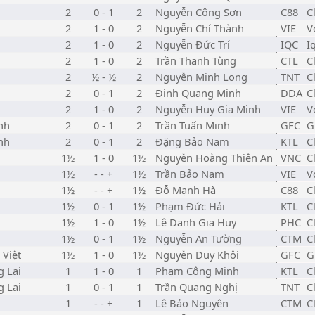
2
0 - 1
2
Nguyễn Công Sơn
C88
C
2
1 - 0
2
Nguyễn Chí Thành
VIE
V
2
1 - 0
2
Nguyễn Đức Trí
IQC
I
2
1 - 0
2
Trần Thanh Tùng
CTL
C
2
½ - ½
2
Nguyễn Minh Long
TNT
C
2
0 - 1
2
Đinh Quang Minh
DDA
C
2
1 - 0
2
Nguyễn Huy Gia Minh
VIE
V
nh
2
0 - 1
2
Trần Tuấn Minh
GFC
G
nh
2
0 - 1
2
Đặng Bảo Nam
KTL
C
1½
1 - 0
1½
Nguyễn Hoàng Thiên An
VNC
C
h
1½
- - +
1½
Trần Bảo Nam
VIE
V
1½
- - +
1½
Đỗ Mạnh Hà
C88
C
1½
0 - 1
1½
Phạm Đức Hải
KTL
C
1½
1 - 0
1½
Lê Danh Gia Huy
PHC
C
1½
0 - 1
1½
Nguyễn An Tường
CTM
C
 Việt
1½
1 - 0
1½
Nguyễn Duy Khôi
GFC
G
g Lai
1
1 - 0
1
Phạm Công Minh
KTL
C
g Lai
1
0 - 1
1
Trần Quang Nghị
TNT
C
1
- - +
1
Lê Bảo Nguyên
CTM
C