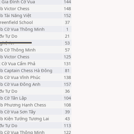
t Gia Đình Cờ Vua
144
lb Victor Chess
148
lb Tài Năng Việt
152
reenfield School
37
lb Cờ Vua Thông Minh
1
đv Tự Do
21
ghệ An
53
lb Cờ Thông Minh
57
lb Victor Chess
125
t Cờ Vua Cẩm Phả
131
lb Captain Chess Hà Đông
81
lb Cờ Vua Vĩnh Phúc
138
lb Cờ Vua Đông Anh
157
đv Tự Do
36
lb Cờ Tân Lập
104
lb Phương Hạnh Chess
108
lb Cờ Vua Sơn Tây
39
lb Kiện Tướng Tương Lai
43
đv Tự Do
113
lb Cờ Vua Thông Minh
122