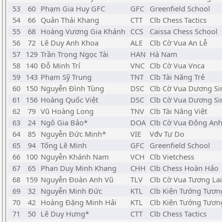
53
60
Phạm Gia Huy GFC
GFC
Greenfield School
54
66
Quản Thái Khang
CTT
Clb Chess Tactics
55
68
Hoàng Vương Gia Khánh
CCS
Caissa Chess School
56
72
Lê Duy Anh Khoa
ALE
Clb Cờ Vua An Lễ
57
129
Trần Trọng Ngọc Tài
HAN
Hà Nam
58
140
Đỗ Minh Trí
VNC
Clb Cờ Vua Vnca
59
143
Phạm Sỹ Trung
TNT
Clb Tài Năng Trẻ
60
150
Nguyễn Đình Tùng
DSC
Clb Cờ Vua Dương Si
61
156
Hoàng Quốc Việt
DSC
Clb Cờ Vua Dương Si
62
79
Vũ Hoàng Long
TNV
Clb Tài Năng Việt
63
24
Ngô Gia Bảo*
DOA
Clb Cờ Vua Đông An
64
85
Nguyễn Đức Minh*
VIE
Vđv Tự Do
65
94
Tống Lê Minh
GFC
Greenfield School
66
100
Nguyễn Khánh Nam
VCH
Clb Vietchess
67
65
Phan Duy Minh Khang
CHH
Clb Chess Hoàn Hảo
68
159
Nguyễn Đoàn Anh Vũ
TLV
Clb Cờ Vua Tương Lai
69
32
Nguyễn Minh Đức
KTL
Clb Kiện Tướng Tươn
70
42
Hoàng Đặng Minh Hải
KTL
Clb Kiện Tướng Tươn
71
50
Lê Duy Hưng*
CTT
Clb Chess Tactics