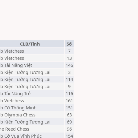
CLB/Tỉnh
Số
lb Vietchess
7
lb Vietchess
13
lb Tài Năng Việt
146
lb Kiện Tướng Tương Lai
3
lb Kiện Tướng Tương Lai
114
lb Kiện Tướng Tương Lai
9
lb Tài Năng Trẻ
116
lb Vietchess
161
lb Cờ Thông Minh
151
lb Olympia Chess
63
lb Kiện Tướng Tương Lai
69
he Reed Chess
96
lb Cờ Vua Vĩnh Phúc
154