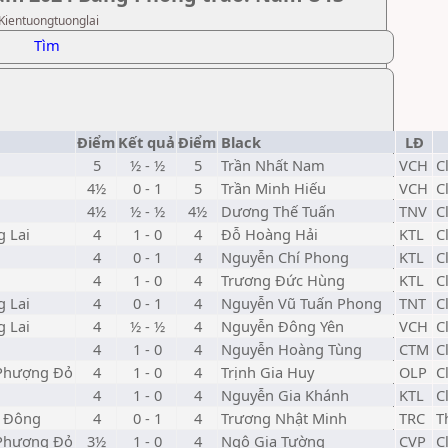
 Kientuongtuonglai
Tìm
Điểm
Kết quả
Điểm
Black
LĐ
5
½ - ½
5
Trần Nhất Nam
VCH
C
4½
0 - 1
5
Trần Minh Hiếu
VCH
C
4½
½ - ½
4½
Dương Thế Tuấn
TNV
C
g Lai
4
1 - 0
4
Đỗ Hoàng Hải
KTL
C
4
0 - 1
4
Nguyễn Chí Phong
KTL
C
4
1 - 0
4
Trương Đức Hùng
KTL
C
g Lai
4
0 - 1
4
Nguyễn Vũ Tuấn Phong
TNT
C
g Lai
4
½ - ½
4
Nguyễn Đông Yên
VCH
C
4
1 - 0
4
Nguyễn Hoàng Tùng
CTM
C
 Phượng Đỏ
4
1 - 0
4
Trịnh Gia Huy
OLP
C
4
1 - 0
4
Nguyễn Gia Khánh
KTL
C
à Đông
4
0 - 1
4
Trương Nhật Minh
TRC
T
 Phượng Đỏ
3½
1 - 0
4
Ngô Gia Tường
CVP
C