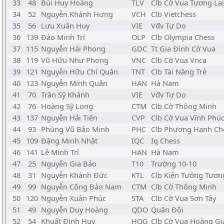
33
48
Bùi Huy Hoàng
TLV
Clb Cờ Vua Tương Lai
34
52
Nguyễn Khánh Hưng
VCH
Clb Vietchess
35
56
Lưu Xuân Huy
VIE
Vđv Tự Do
36
139
Đào Minh Trí
OLP
Clb Olympia Chess
37
115
Nguyễn Hải Phong
GDC
Tt Gia Đình Cờ Vua
38
119
Vũ Hữu Như Phong
VNC
Clb Cờ Vua Vnca
39
121
Nguyễn Hữu Chí Quân
TNT
Clb Tài Năng Trẻ
40
123
Nguyễn Minh Quân
HAN
Hà Nam
41
70
Trần Sỹ Khánh
VIE
Vđv Tự Do
42
76
Hoàng Sỹ Long
CTM
Clb Cờ Thông Minh
43
137
Nguyễn Hải Tiến
CVP
Clb Cờ Vua Vĩnh Phú
44
93
Phùng Vũ Bảo Minh
PHC
Clb Phương Hạnh Ch
45
109
Đặng Minh Nhật
IQC
Iq Chess
46
141
Lê Minh Trí
HAN
Hà Nam
47
25
Nguyễn Gia Bảo
T10
Trường 10-10
48
31
Nguyễn Khánh Đức
KTL
Clb Kiện Tướng Tươn
49
99
Nguyễn Công Bảo Nam
CTM
Clb Cờ Thông Minh
50
120
Nguyễn Xuân Phúc
STA
Clb Cờ Vua Sơn Tây
51
49
Nguyễn Duy Hoàng
QDO
Quân Đội
52
54
Khuất Đình Huy
HOG
Clb Cờ Vua Hoàng Gi