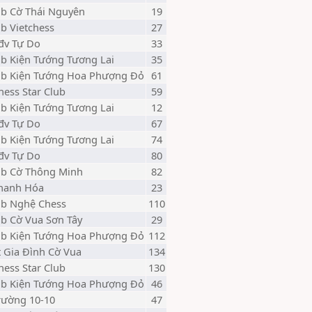
lb Cờ Thái Nguyên
19
lb Vietchess
27
đv Tự Do
33
lb Kiện Tướng Tương Lai
35
lb Kiện Tướng Hoa Phượng Đỏ
61
hess Star Club
59
lb Kiện Tướng Tương Lai
12
đv Tự Do
67
lb Kiện Tướng Tương Lai
74
đv Tự Do
80
lb Cờ Thông Minh
82
hanh Hóa
23
lb Nghệ Chess
110
lb Cờ Vua Sơn Tây
29
lb Kiện Tướng Hoa Phượng Đỏ
112
t Gia Đình Cờ Vua
134
hess Star Club
130
lb Kiện Tướng Hoa Phượng Đỏ
46
rường 10-10
47