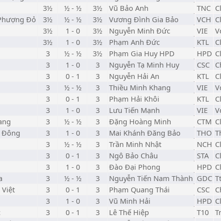
3½
½ - ½
3½
Vũ Bảo Anh
TNC
C
 Phượng Đỏ
3½
½ - ½
3½
Vương Đình Gia Bảo
VCH
C
3½
1 - 0
3½
Nguyễn Minh Đức
VIE
V
3½
1 - 0
3½
Phạm Anh Đức
KTL
C
3
½ - ½
3½
Phạm Gia Huy HPD
HPD
C
3
1 - 0
3
Nguyễn Tạ Minh Huy
CSC
C
3
0 - 1
3
Nguyễn Hải An
KTL
C
3
½ - ½
3
Thiều Minh Khang
VIE
V
3
0 - 1
3
Phạm Hải Khôi
KTL
C
3
1 - 0
3
Lưu Tiến Mạnh
VIE
V
ang
3
½ - ½
3
Đặng Hoàng Minh
CTM
C
à Đông
3
1 - 0
3
Mai Khánh Đăng Bảo
THO
T
3
½ - ½
3
Trần Minh Nhật
NCH
C
3
0 - 1
3
Ngô Bảo Châu
STA
C
3
1 - 0
3
Đào Đại Phong
HPD
C
a
3
½ - ½
3
Nguyễn Tiến Nam Thành
GDC
T
 Việt
3
0 - 1
3
Phạm Quang Thái
CSC
C
3
1 - 0
3
Vũ Minh Hải
HPD
C
c
3
0 - 1
3
Lê Thế Hiệp
T10
T