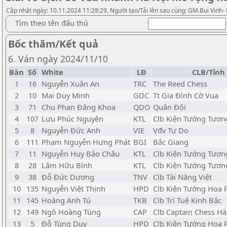
Cập nhật ngày: 10.11.2024 11:28:29, Người tạo/Tải lên sau cùng: GM.Bui Vinh-
Tìm theo tên đấu thủ
Bốc thăm/Kết quả
6. Ván ngày 2024/11/10
Bàn
Số
White
LĐ
CLB/Tỉnh
1
16
Nguyễn Xuân An
TRC
The Reed Chess
2
10
Mai Duy Minh
GDC
Tt Gia Đình Cờ Vua
3
71
Chu Phan Đăng Khoa
QDO
Quân Đội
4
107
Lưu Phúc Nguyên
KTL
Clb Kiện Tướng Tươn
5
8
Nguyễn Đức Anh
VIE
Vđv Tự Do
6
111
Phạm Nguyễn Hưng Phát
BGI
Bắc Giang
7
11
Nguyễn Huy Bảo Châu
KTL
Clb Kiện Tướng Tươn
8
28
Lâm Hữu Bình
KTL
Clb Kiện Tướng Tươn
9
38
Đỗ Đức Dương
TNV
Clb Tài Năng Việt
10
135
Nguyễn Việt Thịnh
HPD
Clb Kiện Tướng Hoa
11
145
Hoàng Anh Tú
TKB
Clb Trí Tuệ Kinh Bắc
12
149
Ngô Hoàng Tùng
CAP
Clb Captain Chess H
13
5
Đỗ Tùng Duy
HPD
Clb Kiện Tướng Hoa