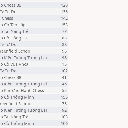
lb Chess 88
128
đv Tự Do
133
q Chess
142
lb Cờ Tân Lập
153
lb Tài Năng Trẻ
77
lb Cờ Đống Đa
83
đv Tự Do
88
reenfield School
95
lb Kiện Tướng Tương Lai
98
lb Cờ Vua Vnca
15
đv Tự Do
102
lb Chess 88
41
lb Kiện Tướng Tương Lai
45
lb Phương Hạnh Chess
55
lb Cờ Thông Minh
155
reenfield School
73
lb Kiện Tướng Tương Lai
92
lb Tài Năng Trẻ
103
lb Cờ Thông Minh
106