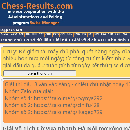
Logged on: Gast
Arabic
ARM
AZE
BIH
BUL
CAT
CHN
CRO
CZE
DEN
ENG
ESP
FAI
FIN
FRA
GER
GRE
INA
I
Trang chủ
Cơ sở dữ liệu Giải đấu
Giải vô địch AUT
Kho ảnh
H
Lưu ý: Để giảm tải máy chủ phải quét hàng ngày của t
nhiều hơn nữa mỗi ngày) từ công cụ tìm kiếm như Goo
giải đấu đã quá 2 tuần (tính từ ngày kết thúc) sẽ đư
Giải thi đấu 8 ván vào sáng - chiều chủ nhật ngày 
Nhóm Zalo của giải:
Nhóm số 1: https://zalo.me/g/cvynya292
Nhóm số 2: https://zalo.me/g/cihlfu428
Nhóm số 3: https://zalo.me/g/ikaqep729
Giải vô địch Cờ vua nhanh Hà Nội mở rộng 