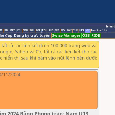
Servert
TA
JPN
MKD
LTU
NED
POL
POR
ROU
RUS
SRB
SVK
SWE
TUR
UKR
VIE
FontSize:11pt
ỏi đáp
Đăng ký trực tuyến
Swiss-Manager
ÖSB
FIDE
ất cả các liên kết (trên 100.000 trang web và
gle, Yahoo và Co, tất cả các liên kết cho các
ợc hiển thị sau khi bấm vào nút lệnh bên dưới:
10/11/2024
năm 2024 Bảng Phong trào: Nam U13