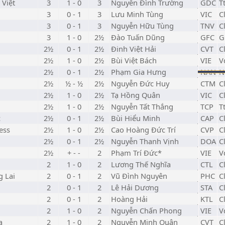
 Việt
3
1 - 0
3
Nguyễn Đình Trường
GDC
T
3
0 - 1
3
Lưu Minh Tùng
VIC
C
3
0 - 1
3
Nguyễn Hữu Tùng
TNV
C
3
1 - 0
2½
Đào Tuấn Dũng
GFC
G
2½
0 - 1
2½
Đinh Việt Hải
CVT
C
2½
1 - 0
2½
Bùi Việt Bách
VIE
V
2½
0 - 1
2½
Phạm Gia Hưng
NAN
N
2½
½ - ½
2½
Nguyễn Đức Huy
CTM
C
2½
1 - 0
2½
Tạ Hồng Quân
VIC
C
2½
1 - 0
2½
Nguyễn Tất Thắng
TCP
T
c
2½
0 - 1
2½
Bùi Hiểu Minh
CAP
C
ess
2½
1 - 0
2½
Cao Hoàng Đức Trí
CVP
C
2½
0 - 1
2½
Nguyễn Thanh Vịnh
DOA
C
2½
+ - -
2
Phạm Trí Đức*
VIE
V
2
1 - 0
2
Lương Thế Nghĩa
CTL
C
g Lai
2
0 - 1
2
Vũ Đình Nguyên
PHC
C
2
0 - 1
2
Lê Hải Dương
STA
C
2
0 - 1
2
Hoàng Hải
KTL
C
2
1 - 0
2
Nguyễn Chấn Phong
VIE
V
a
2
1 - 0
2
Nguyễn Minh Quân
CVT
C