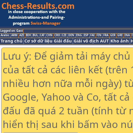
Logged on: Gast
Arabic
ARM
AZE
BIH
BUL
CAT
CHN
CRO
CZE
DEN
ENG
ESP
FAI
FIN
FRA
GER
GRE
INA
I
Trang chủ
Cơ sở dữ liệu Giải đấu
Giải vô địch AUT
Kho ảnh
H
Lưu ý: Để giảm tải máy chủ
của tất cả các liên kết (trê
nhiều hơn nữa mỗi ngày) t
Google, Yahoo và Co, tất cả 
đấu đã quá 2 tuần (tính từ 
hiển thị sau khi bấm vào nú