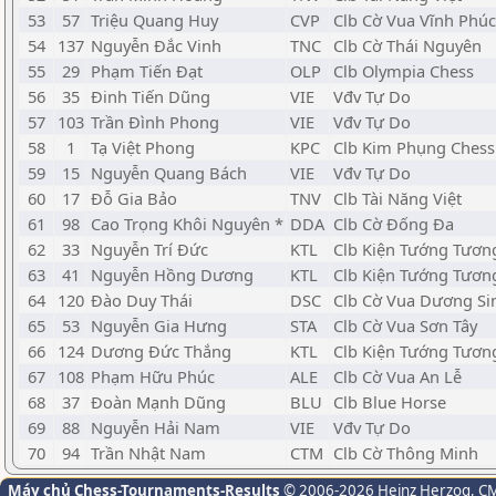
53
57
Triệu Quang Huy
CVP
Clb Cờ Vua Vĩnh Phúc
54
137
Nguyễn Đắc Vinh
TNC
Clb Cờ Thái Nguyên
55
29
Phạm Tiến Đạt
OLP
Clb Olympia Chess
56
35
Đinh Tiến Dũng
VIE
Vđv Tự Do
57
103
Trần Đình Phong
VIE
Vđv Tự Do
58
1
Tạ Việt Phong
KPC
Clb Kim Phụng Chess
59
15
Nguyễn Quang Bách
VIE
Vđv Tự Do
60
17
Đỗ Gia Bảo
TNV
Clb Tài Năng Việt
61
98
Cao Trọng Khôi Nguyên *
DDA
Clb Cờ Đống Đa
62
33
Nguyễn Trí Đức
KTL
Clb Kiện Tướng Tương
63
41
Nguyễn Hồng Dương
KTL
Clb Kiện Tướng Tương
64
120
Đào Duy Thái
DSC
Clb Cờ Vua Dương Si
65
53
Nguyễn Gia Hưng
STA
Clb Cờ Vua Sơn Tây
66
124
Dương Đức Thắng
KTL
Clb Kiện Tướng Tương
67
108
Phạm Hữu Phúc
ALE
Clb Cờ Vua An Lễ
68
37
Đoàn Mạnh Dũng
BLU
Clb Blue Horse
69
88
Nguyễn Hải Nam
VIE
Vđv Tự Do
70
94
Trần Nhật Nam
CTM
Clb Cờ Thông Minh
Máy chủ Chess-Tournaments-Results
© 2006-2026 Heinz Herzog
, C