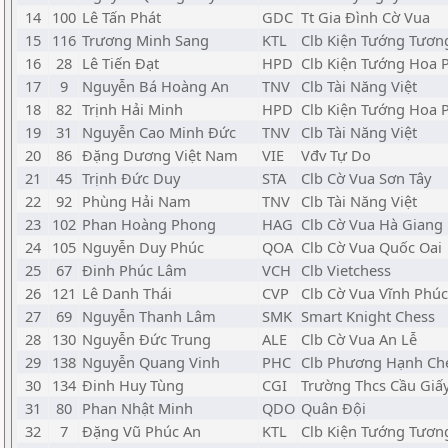
14
100
Lê Tấn Phát
GDC
Tt Gia Đình Cờ Vua
15
116
Trương Minh Sang
KTL
Clb Kiện Tướng Tương
16
28
Lê Tiến Đạt
HPD
Clb Kiện Tướng Hoa
17
9
Nguyễn Bá Hoàng An
TNV
Clb Tài Năng Việt
18
82
Trịnh Hải Minh
HPD
Clb Kiện Tướng Hoa
19
31
Nguyễn Cao Minh Đức
TNV
Clb Tài Năng Việt
20
86
Đặng Dương Việt Nam
VIE
Vđv Tự Do
21
45
Trịnh Đức Duy
STA
Clb Cờ Vua Sơn Tây
22
92
Phùng Hải Nam
TNV
Clb Tài Năng Việt
23
102
Phan Hoàng Phong
HAG
Clb Cờ Vua Hà Giang
24
105
Nguyễn Duy Phúc
QOA
Clb Cờ Vua Quốc Oai
25
67
Đinh Phúc Lâm
VCH
Clb Vietchess
26
121
Lê Danh Thái
CVP
Clb Cờ Vua Vĩnh Phúc
27
69
Nguyễn Thanh Lâm
SMK
Smart Knight Chess
28
130
Nguyễn Đức Trung
ALE
Clb Cờ Vua An Lễ
29
138
Nguyễn Quang Vinh
PHC
Clb Phương Hạnh Ch
30
134
Đinh Huy Tùng
CGI
Trường Thcs Cầu Giấ
31
80
Phan Nhật Minh
QDO
Quân Đội
32
7
Đặng Vũ Phúc An
KTL
Clb Kiện Tướng Tương