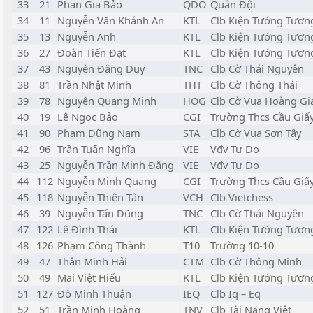
33
21
Phan Gia Bảo
QDO
Quân Đội
34
11
Nguyễn Văn Khánh An
KTL
Clb Kiện Tướng Tương
35
13
Nguyễn Anh
KTL
Clb Kiện Tướng Tương
36
27
Đoàn Tiến Đạt
KTL
Clb Kiện Tướng Tương
37
43
Nguyễn Đăng Duy
TNC
Clb Cờ Thái Nguyên
38
81
Trần Nhật Minh
THT
Clb Cờ Thông Thái
39
78
Nguyễn Quang Minh
HOG
Clb Cờ Vua Hoàng Gi
40
19
Lê Ngọc Bảo
CGI
Trường Thcs Cầu Giấ
41
90
Phạm Dũng Nam
STA
Clb Cờ Vua Sơn Tây
42
96
Trần Tuấn Nghĩa
VIE
Vđv Tự Do
43
25
Nguyễn Trần Minh Đăng
VIE
Vđv Tự Do
44
112
Nguyễn Minh Quang
CGI
Trường Thcs Cầu Giấ
45
118
Nguyễn Thiện Tân
VCH
Clb Vietchess
46
39
Nguyễn Tấn Dũng
TNC
Clb Cờ Thái Nguyên
47
122
Lê Đình Thái
KTL
Clb Kiện Tướng Tương
48
126
Phạm Công Thành
T10
Trường 10-10
49
47
Thân Minh Hải
CTM
Clb Cờ Thông Minh
50
49
Mai Việt Hiếu
KTL
Clb Kiện Tướng Tươn
51
127
Đỗ Minh Thuận
IEQ
Clb Iq – Eq
52
51
Trần Minh Hoàng
TNV
Clb Tài Năng Việt