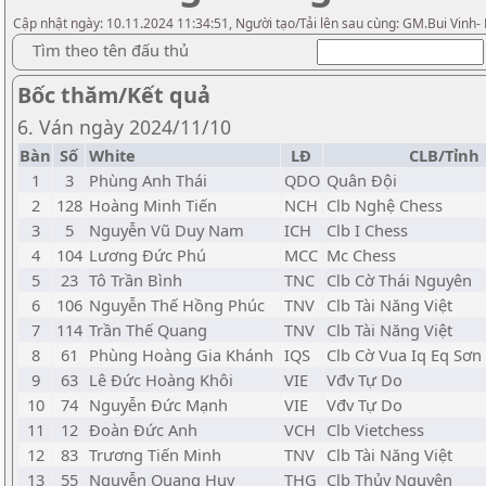
Cập nhật ngày: 10.11.2024 11:34:51, Người tạo/Tải lên sau cùng: GM.Bui Vinh-
Tìm theo tên đấu thủ
Bốc thăm/Kết quả
6. Ván ngày 2024/11/10
Bàn
Số
White
LĐ
CLB/Tỉnh
1
3
Phùng Anh Thái
QDO
Quân Đội
2
128
Hoàng Minh Tiến
NCH
Clb Nghệ Chess
3
5
Nguyễn Vũ Duy Nam
ICH
Clb I Chess
4
104
Lương Đức Phú
MCC
Mc Chess
5
23
Tô Trần Bình
TNC
Clb Cờ Thái Nguyên
6
106
Nguyễn Thế Hồng Phúc
TNV
Clb Tài Năng Việt
7
114
Trần Thế Quang
TNV
Clb Tài Năng Việt
8
61
Phùng Hoàng Gia Khánh
IQS
Clb Cờ Vua Iq Eq Sơn
9
63
Lê Đức Hoàng Khôi
VIE
Vđv Tự Do
10
74
Nguyễn Đức Mạnh
VIE
Vđv Tự Do
11
12
Đoàn Đức Anh
VCH
Clb Vietchess
12
83
Trương Tiến Minh
TNV
Clb Tài Năng Việt
13
55
Nguyễn Quang Huy
THG
Clb Thủy Nguyên