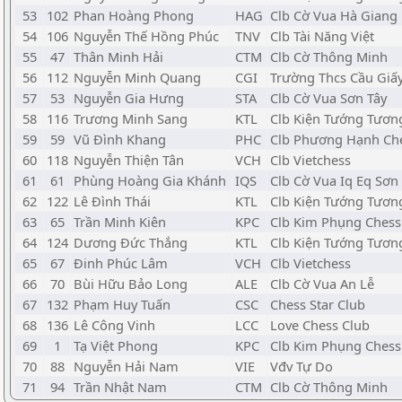
53
102
Phan Hoàng Phong
HAG
Clb Cờ Vua Hà Giang
54
106
Nguyễn Thế Hồng Phúc
TNV
Clb Tài Năng Việt
55
47
Thân Minh Hải
CTM
Clb Cờ Thông Minh
56
112
Nguyễn Minh Quang
CGI
Trường Thcs Cầu Giấ
57
53
Nguyễn Gia Hưng
STA
Clb Cờ Vua Sơn Tây
58
116
Trương Minh Sang
KTL
Clb Kiện Tướng Tương
59
59
Vũ Đình Khang
PHC
Clb Phương Hạnh Ch
60
118
Nguyễn Thiện Tân
VCH
Clb Vietchess
61
61
Phùng Hoàng Gia Khánh
IQS
Clb Cờ Vua Iq Eq Sơn
62
122
Lê Đình Thái
KTL
Clb Kiện Tướng Tương
63
65
Trần Minh Kiên
KPC
Clb Kim Phụng Chess
64
124
Dương Đức Thắng
KTL
Clb Kiện Tướng Tương
65
67
Đinh Phúc Lâm
VCH
Clb Vietchess
66
70
Bùi Hữu Bảo Long
ALE
Clb Cờ Vua An Lễ
67
132
Phạm Huy Tuấn
CSC
Chess Star Club
68
136
Lê Công Vinh
LCC
Love Chess Club
69
1
Tạ Việt Phong
KPC
Clb Kim Phụng Chess
70
88
Nguyễn Hải Nam
VIE
Vđv Tự Do
71
94
Trần Nhật Nam
CTM
Clb Cờ Thông Minh