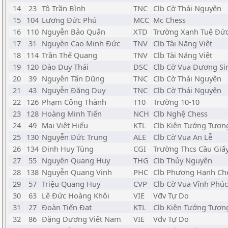
14
23
Tô Trần Bình
TNC
Clb Cờ Thái Nguyên
15
104
Lương Đức Phú
MCC
Mc Chess
16
110
Nguyễn Bảo Quân
XTD
Trường Xanh Tuệ Đứ
17
31
Nguyễn Cao Minh Đức
TNV
Clb Tài Năng Việt
18
114
Trần Thế Quang
TNV
Clb Tài Năng Việt
19
120
Đào Duy Thái
DSC
Clb Cờ Vua Dương Si
20
39
Nguyễn Tấn Dũng
TNC
Clb Cờ Thái Nguyên
21
43
Nguyễn Đăng Duy
TNC
Clb Cờ Thái Nguyên
22
126
Phạm Công Thành
T10
Trường 10-10
23
128
Hoàng Minh Tiến
NCH
Clb Nghệ Chess
24
49
Mai Việt Hiếu
KTL
Clb Kiện Tướng Tươn
25
130
Nguyễn Đức Trung
ALE
Clb Cờ Vua An Lễ
26
134
Đinh Huy Tùng
CGI
Trường Thcs Cầu Giấ
27
55
Nguyễn Quang Huy
THG
Clb Thủy Nguyên
28
138
Nguyễn Quang Vinh
PHC
Clb Phương Hạnh Ch
29
57
Triệu Quang Huy
CVP
Clb Cờ Vua Vĩnh Phúc
30
63
Lê Đức Hoàng Khôi
VIE
Vđv Tự Do
31
27
Đoàn Tiến Đạt
KTL
Clb Kiện Tướng Tương
32
86
Đặng Dương Việt Nam
VIE
Vđv Tự Do