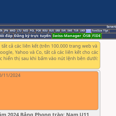
Servert
TA
JPN
MKD
LTU
NED
POL
POR
ROU
RUS
SRB
SVK
SWE
TUR
UKR
VIE
FontSize:11pt
ỏi đáp
Đăng ký trực tuyến
Swiss-Manager
ÖSB
FIDE
ất cả các liên kết (trên 100.000 trang web và
gle, Yahoo và Co, tất cả các liên kết cho các
ợc hiển thị sau khi bấm vào nút lệnh bên dưới:
10/11/2024
năm 2024 Bảng Phong trào: Nam U11