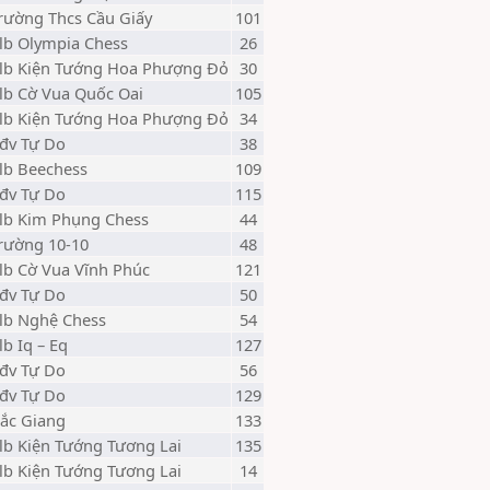
rường Thcs Cầu Giấy
101
lb Olympia Chess
26
lb Kiện Tướng Hoa Phượng Đỏ
30
lb Cờ Vua Quốc Oai
105
lb Kiện Tướng Hoa Phượng Đỏ
34
đv Tự Do
38
lb Beechess
109
đv Tự Do
115
lb Kim Phụng Chess
44
rường 10-10
48
lb Cờ Vua Vĩnh Phúc
121
đv Tự Do
50
lb Nghệ Chess
54
lb Iq – Eq
127
đv Tự Do
56
đv Tự Do
129
ắc Giang
133
lb Kiện Tướng Tương Lai
135
lb Kiện Tướng Tương Lai
14