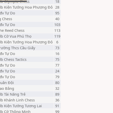
lb Olympia Chess
18
lb Kiện Tướng Hoa Phượng Đỏ
28
đv Tự Do
95
q Chess
40
đv Tự Do
103
he Reed Chess
113
lb Cờ Vua Phú Thọ
119
lb Kiện Tướng Hoa Phượng Đỏ
6
rường Thcs Cầu Giấy
73
đv Tự Do
16
lb Chess Tactics
75
đv Tự Do
77
đv Tự Do
24
đv Tự Do
79
uân Đội
80
ao Bằng
32
lb Tài Năng Trẻ
89
lb Khánh Linh Chess
36
lb Kiện Tướng Tương Lai
91
lb Cờ Thông Minh
99