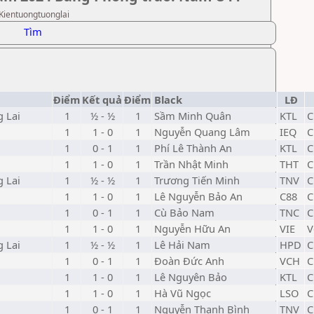
 Kientuongtuonglai
Tìm
Điểm
Kết quả
Điểm
Black
LĐ
 Lai
1
½ - ½
1
Sầm Minh Quân
KTL
C
1
1 - 0
1
Nguyễn Quang Lâm
IEQ
C
1
0 - 1
1
Phí Lê Thành An
KTL
C
1
1 - 0
1
Trần Nhật Minh
THT
C
 Lai
1
½ - ½
1
Trương Tiến Minh
TNV
C
1
1 - 0
1
Lê Nguyễn Bảo An
C88
C
1
0 - 1
1
Cù Bảo Nam
TNC
C
1
1 - 0
1
Nguyễn Hữu An
VIE
V
 Lai
1
½ - ½
1
Lê Hải Nam
HPD
C
1
0 - 1
1
Đoàn Đức Anh
VCH
C
1
1 - 0
1
Lê Nguyên Bảo
KTL
C
1
1 - 0
1
Hà Vũ Ngọc
LSO
C
1
0 - 1
1
Nguyễn Thanh Bình
TNV
C