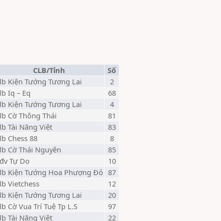
CLB/Tỉnh
Số
lb Kiện Tướng Tương Lai
2
lb Iq – Eq
68
lb Kiện Tướng Tương Lai
4
lb Cờ Thông Thái
81
lb Tài Năng Việt
83
lb Chess 88
8
lb Cờ Thái Nguyên
85
đv Tự Do
10
lb Kiện Tướng Hoa Phượng Đỏ
87
lb Vietchess
12
lb Kiện Tướng Tương Lai
20
lb Cờ Vua Trí Tuệ Tp L.S
97
lb Tài Năng Việt
22