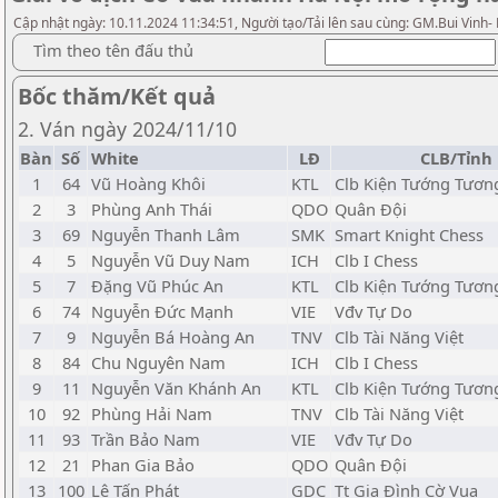
Cập nhật ngày: 10.11.2024 11:34:51, Người tạo/Tải lên sau cùng: GM.Bui Vinh-
Tìm theo tên đấu thủ
Bốc thăm/Kết quả
2. Ván ngày 2024/11/10
Bàn
Số
White
LĐ
CLB/Tỉnh
1
64
Vũ Hoàng Khôi
KTL
Clb Kiện Tướng Tương
2
3
Phùng Anh Thái
QDO
Quân Đội
3
69
Nguyễn Thanh Lâm
SMK
Smart Knight Chess
4
5
Nguyễn Vũ Duy Nam
ICH
Clb I Chess
5
7
Đặng Vũ Phúc An
KTL
Clb Kiện Tướng Tương
6
74
Nguyễn Đức Mạnh
VIE
Vđv Tự Do
7
9
Nguyễn Bá Hoàng An
TNV
Clb Tài Năng Việt
8
84
Chu Nguyên Nam
ICH
Clb I Chess
9
11
Nguyễn Văn Khánh An
KTL
Clb Kiện Tướng Tương
10
92
Phùng Hải Nam
TNV
Clb Tài Năng Việt
11
93
Trần Bảo Nam
VIE
Vđv Tự Do
12
21
Phan Gia Bảo
QDO
Quân Đội
13
100
Lê Tấn Phát
GDC
Tt Gia Đình Cờ Vua