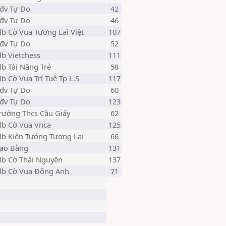
đv Tự Do
42
đv Tự Do
46
lb Cờ Vua Tương Lai Việt
107
đv Tự Do
52
lb Vietchess
111
lb Tài Năng Trẻ
58
lb Cờ Vua Trí Tuệ Tp L.S
117
đv Tự Do
60
đv Tự Do
123
rường Thcs Cầu Giấy
62
lb Cờ Vua Vnca
125
lb Kiện Tướng Tương Lai
66
ao Bằng
131
lb Cờ Thái Nguyên
137
lb Cờ Vua Đông Anh
71