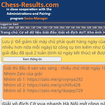
Logged on: Gast
Arabic
ARM
AZE
BIH
BUL
CAT
CHN
CRO
CZE
DEN
ENG
ESP
FAI
FIN
FRA
GER
GRE
INA
I
Trang chủ
Cơ sở dữ liệu Giải đấu
Giải vô địch AUT
Kho ảnh
H
Lưu ý: Để giảm tải máy chủ phải quét hàng ngày của t
nhiều hơn nữa mỗi ngày) từ công cụ tìm kiếm như Goo
giải đấu đã quá 2 tuần (tính từ ngày kết thúc) sẽ đư
Giải thi đấu 8 ván vào sáng - chiều chủ nhật ngày 
Nhóm Zalo của giải:
Nhóm số 1: https://zalo.me/g/cvynya292
Nhóm số 2: https://zalo.me/g/cihlfu428
Nhóm số 3: https://zalo.me/g/ikaqep729
Giải vô địch Cờ vua nhanh Hà Nội mở rộng 