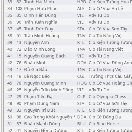
33
82
Trịnh Hải Minh
HPD
Clb Kiện Tướng Hoa
34
108
Phạm Hữu Phúc
ALE
Clb Cờ Vua An Lễ
35
35
Đinh Tiến Dũng
VIE
Vđv Tự Do
36
96
Trần Tuấn Nghĩa
VIE
Vđv Tự Do
37
45
Trịnh Đức Duy
STA
Clb Cờ Vua Sơn Tây
38
51
Trần Minh Hoàng
TNV
Clb Tài Năng Việt
39
13
Nguyễn Anh
KTL
Clb Kiện Tướng Tương
40
72
Đào Minh Long
TNV
Clb Tài Năng Việt
41
15
Nguyễn Quang Bách
VIE
Vđv Tự Do
42
76
Đoàn Minh
DOA
Clb Cờ Vua Đông Anh
43
17
Đỗ Gia Bảo
TNV
Clb Tài Năng Việt
44
19
Lê Ngọc Bảo
CGI
Trường Thcs Cầu Giấ
45
78
Nguyễn Quang Minh
HOG
Clb Cờ Vua Hoàng Gi
46
25
Nguyễn Trần Minh Đăng
VIE
Vđv Tự Do
47
29
Phạm Tiến Đạt
OLP
Clb Olympia Chess
48
90
Phạm Dũng Nam
STA
Clb Cờ Vua Sơn Tây
49
33
Nguyễn Trí Đức
KTL
Clb Kiện Tướng Tương
50
98
Cao Trọng Khôi Nguyên *
DDA
Clb Cờ Đống Đa
51
37
Đoàn Mạnh Dũng
BLU
Clb Blue Horse
52
41
Nguyễn Hồng Dương
KTL
Clb Kiện Tướng Tương