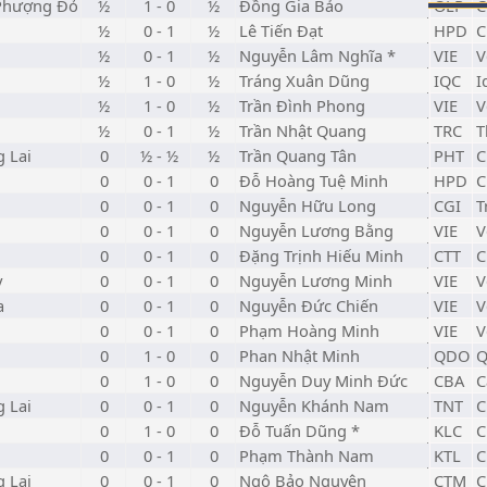
 Phượng Đỏ
½
1 - 0
½
Đồng Gia Bảo
OLP
C
½
0 - 1
½
Lê Tiến Đạt
HPD
C
½
0 - 1
½
Nguyễn Lâm Nghĩa *
VIE
V
½
1 - 0
½
Tráng Xuân Dũng
IQC
I
½
1 - 0
½
Trần Đình Phong
VIE
V
½
0 - 1
½
Trần Nhật Quang
TRC
T
 Lai
0
½ - ½
½
Trần Quang Tân
PHT
C
0
0 - 1
0
Đỗ Hoàng Tuệ Minh
HPD
C
0
0 - 1
0
Nguyễn Hữu Long
CGI
T
0
0 - 1
0
Nguyễn Lương Bằng
VIE
V
0
0 - 1
0
Đặng Trịnh Hiếu Minh
CTT
C
y
0
0 - 1
0
Nguyễn Lương Minh
VIE
V
a
0
0 - 1
0
Nguyễn Đức Chiến
VIE
V
0
0 - 1
0
Phạm Hoàng Minh
VIE
V
0
1 - 0
0
Phan Nhật Minh
QDO
Q
0
1 - 0
0
Nguyễn Duy Minh Đức
CBA
C
 Lai
0
0 - 1
0
Nguyễn Khánh Nam
TNT
C
0
1 - 0
0
Đỗ Tuấn Dũng *
KLC
C
0
0 - 1
0
Phạm Thành Nam
KTL
C
 Lai
0
0 - 1
0
Ngô Bảo Nguyên
CTM
C