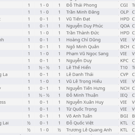
1
1 - 0
1
Đỗ Thái Phong
CGI
T
1
1 - 0
1
Trần Minh Đăng
OLP
C
c
1
0 - 1
1
Vũ Tiến Đạt
HPD
C
1
0 - 1
1
Nguyễn Duy Phúc
QOA
C
1
1 - 0
1
Trần Thành Đức
HPD
C
nh
1
0 - 1
1
Hoàng Chí Dũng
VIE
V
1
0 - 1
1
Ngô Minh Quân
BCH
C
1
1 - 0
1
Phạm Vũ Ngọc Sang
VIE
V
1
0 - 1
1
Nguyễn Duy
KPC
C
1
½ - ½
1
Lê Thế Hiển
T10
T
g La
1
0 - 1
1
Lê Danh Thái
CVP
C
1
1 - 0
1
Vũ Lê Trọng Hiếu
VIE
V
y
1
0 - 1
1
Nguyễn Tiến Hưng
NCH
C
1
½ - ½
1
Đỗ Minh Thuận
IEQ
C
ess
1
0 - 1
1
Nguyễn Xuân Huy
VIE
V
1
0 - 1
1
Từ Quốc Trọng
VIE
V
1
0 - 1
1
Võ Anh Tuấn
BGI
B
 Lai
½
0 - 1
1
Đỗ Quốc Việt
KTL
C
½
1 - 0
½
Trương Lê Quang Anh
KTL
C