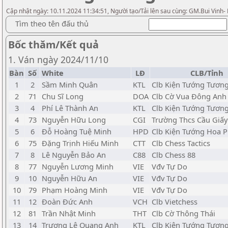
Cập nhật ngày: 10.11.2024 11:34:51, Người tạo/Tải lên sau cùng: GM.Bui Vinh-
Tìm theo tên đấu thủ
Bốc thăm/Kết quả
1. Ván ngày 2024/11/10
Bàn
Số
White
LĐ
CLB/Tỉnh
1
2
Sầm Minh Quân
KTL
Clb Kiện Tướng Tương
2
71
Chu Sĩ Long
DOA
Clb Cờ Vua Đông Anh
3
4
Phí Lê Thành An
KTL
Clb Kiện Tướng Tương
4
73
Nguyễn Hữu Long
CGI
Trường Thcs Cầu Giấy
5
6
Đỗ Hoàng Tuệ Minh
HPD
Clb Kiện Tướng Hoa 
6
75
Đặng Trịnh Hiếu Minh
CTT
Clb Chess Tactics
7
8
Lê Nguyễn Bảo An
C88
Clb Chess 88
8
77
Nguyễn Lương Minh
VIE
Vđv Tự Do
9
10
Nguyễn Hữu An
VIE
Vđv Tự Do
10
79
Phạm Hoàng Minh
VIE
Vđv Tự Do
11
12
Đoàn Đức Anh
VCH
Clb Vietchess
12
81
Trần Nhật Minh
THT
Clb Cờ Thông Thái
13
14
Trương Lê Quang Anh
KTL
Clb Kiện Tướng Tương