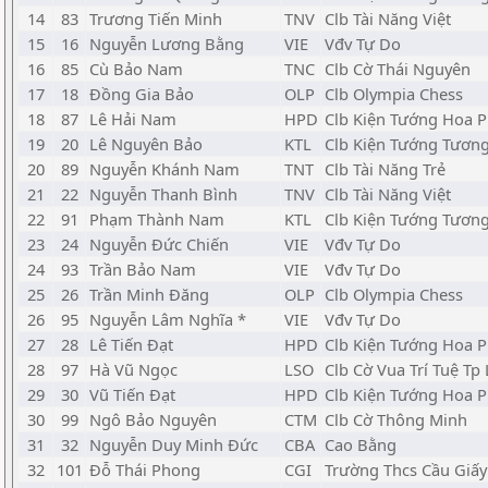
14
83
Trương Tiến Minh
TNV
Clb Tài Năng Việt
15
16
Nguyễn Lương Bằng
VIE
Vđv Tự Do
16
85
Cù Bảo Nam
TNC
Clb Cờ Thái Nguyên
17
18
Đồng Gia Bảo
OLP
Clb Olympia Chess
18
87
Lê Hải Nam
HPD
Clb Kiện Tướng Hoa 
19
20
Lê Nguyên Bảo
KTL
Clb Kiện Tướng Tương
20
89
Nguyễn Khánh Nam
TNT
Clb Tài Năng Trẻ
21
22
Nguyễn Thanh Bình
TNV
Clb Tài Năng Việt
22
91
Phạm Thành Nam
KTL
Clb Kiện Tướng Tương
23
24
Nguyễn Đức Chiến
VIE
Vđv Tự Do
24
93
Trần Bảo Nam
VIE
Vđv Tự Do
25
26
Trần Minh Đăng
OLP
Clb Olympia Chess
26
95
Nguyễn Lâm Nghĩa *
VIE
Vđv Tự Do
27
28
Lê Tiến Đạt
HPD
Clb Kiện Tướng Hoa 
28
97
Hà Vũ Ngọc
LSO
Clb Cờ Vua Trí Tuệ Tp 
29
30
Vũ Tiến Đạt
HPD
Clb Kiện Tướng Hoa 
30
99
Ngô Bảo Nguyên
CTM
Clb Cờ Thông Minh
31
32
Nguyễn Duy Minh Đức
CBA
Cao Bằng
32
101
Đỗ Thái Phong
CGI
Trường Thcs Cầu Giấy