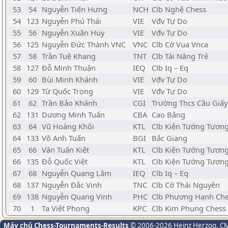
53
54
Nguyễn Tiến Hưng
NCH
Clb Nghệ Chess
54
123
Nguyễn Phú Thái
VIE
Vđv Tự Do
55
56
Nguyễn Xuân Huy
VIE
Vđv Tự Do
56
125
Nguyễn Đức Thành VNC
VNC
Clb Cờ Vua Vnca
57
58
Trần Tuệ Khang
TNT
Clb Tài Năng Trẻ
58
127
Đỗ Minh Thuận
IEQ
Clb Iq – Eq
59
60
Bùi Minh Khánh
VIE
Vđv Tự Do
60
129
Từ Quốc Trọng
VIE
Vđv Tự Do
61
62
Trần Bảo Khánh
CGI
Trường Thcs Cầu Giấy
62
131
Dương Minh Tuấn
CBA
Cao Bằng
63
64
Vũ Hoàng Khôi
KTL
Clb Kiện Tướng Tương
64
133
Võ Anh Tuấn
BGI
Bắc Giang
65
66
Văn Tuấn Kiệt
KTL
Clb Kiện Tướng Tương
66
135
Đỗ Quốc Việt
KTL
Clb Kiện Tướng Tương
67
68
Nguyễn Quang Lâm
IEQ
Clb Iq – Eq
68
137
Nguyễn Đắc Vinh
TNC
Clb Cờ Thái Nguyên
69
138
Nguyễn Quang Vinh
PHC
Clb Phương Hạnh Ch
70
1
Tạ Việt Phong
KPC
Clb Kim Phụng Chess
Máy chủ Chess-Tournaments-Results
© 2006-2026 Heinz Herzog
, C