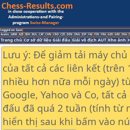
Logged on: Gast
Arabic
ARM
AZE
BIH
BUL
CAT
CHN
CRO
CZE
DEN
ENG
ESP
FAI
FIN
FRA
GER
GRE
INA
I
Trang chủ
Cơ sở dữ liệu Giải đấu
Giải vô địch AUT
Kho ảnh
H
Lưu ý: Để giảm tải máy chủ
của tất cả các liên kết (trê
nhiều hơn nữa mỗi ngày) t
Google, Yahoo và Co, tất cả 
đấu đã quá 2 tuần (tính từ 
hiển thị sau khi bấm vào nú