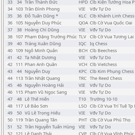
33
34
Trần Thành Đức
HPD
Clb Kiện Tướng Hoa 
34
103
Trần Đình Phong
VIE
Vđv Tự Do
35
36
Đỗ Tuấn Dũng *
KLC
Clb Khánh Linh Chess
36
105
Nguyễn Duy Phúc
QOA
Clb Cờ Vua Quốc Oai
37
38
Hoàng Chí Dũng
VIE
Vđv Tự Do
38
107
Phạm Đặng Trường Phúc
TLV
Clb Cờ Vua Tương Lai 
39
40
Tráng Xuân Dũng
IQC
Iq Chess
40
109
Ngô Minh Quân
BCH
Clb Beechess
41
42
Tạ Nhật Dương
VIE
Vđv Tự Do
42
111
Phan Anh Quân
VCH
Clb Vietchess
43
44
Nguyễn Duy
KPC
Clb Kim Phụng Chess
44
113
Trần Nhật Quang
TRC
The Reed Chess
45
46
Nguyễn Hoàng Hải
VIE
Vđv Tự Do
46
115
Phạm Vũ Ngọc Sang
VIE
Vđv Tự Do
47
48
Lê Thế Hiển
T10
Trường 10-10
48
117
Lê Bảo Sơn
LSO
Clb Cờ Vua Trí Tuệ Tp 
49
50
Vũ Lê Trọng Hiếu
VIE
Vđv Tự Do
50
119
Trần Quang Tân
PHT
Clb Cờ Vua Phú Thọ
51
52
Trần Nguyễn Tuấn Hùng
VIE
Vđv Tự Do
52
121
Lê Danh Thái
CVP
Clb Cờ Vua Vĩnh Phúc