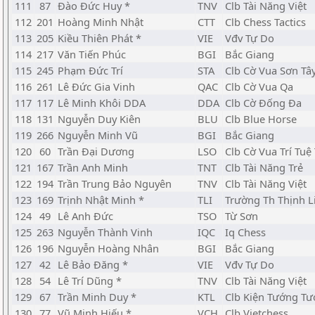
111
87
Đào Đức Huy *
TNV
Clb Tài Năng Việt
112
201
Hoàng Minh Nhật
CTT
Clb Chess Tactics
113
205
Kiều Thiên Phát *
VIE
Vđv Tự Do
114
217
Văn Tiến Phúc
BGI
Bắc Giang
115
245
Phạm Đức Trí
STA
Clb Cờ Vua Sơn Tâ
116
261
Lê Đức Gia Vinh
QAC
Clb Cờ Vua Qa
117
117
Lê Minh Khôi DDA
DDA
Clb Cờ Đống Đa
118
131
Nguyễn Duy Kiên
BLU
Clb Blue Horse
119
266
Nguyễn Minh Vũ
BGI
Bắc Giang
120
60
Trần Đại Dương
LSO
Clb Cờ Vua Trí Tuệ 
121
167
Trần Anh Minh
TNT
Clb Tài Năng Trẻ
122
194
Trần Trung Bảo Nguyên
TNV
Clb Tài Năng Việt
123
169
Trịnh Nhật Minh *
TLI
Trường Th Thịnh L
124
49
Lê Anh Đức
TSO
Từ Sơn
125
263
Nguyễn Thành Vinh
IQC
Iq Chess
126
196
Nguyễn Hoàng Nhân
BGI
Bắc Giang
127
42
Lê Bảo Đăng *
VIE
Vđv Tự Do
128
54
Lê Trí Dũng *
TNV
Clb Tài Năng Việt
129
67
Trần Minh Duy *
KTL
Clb Kiện Tướng Tư
130
77
Vũ Minh Hiếu *
VCH
Clb Vietchess