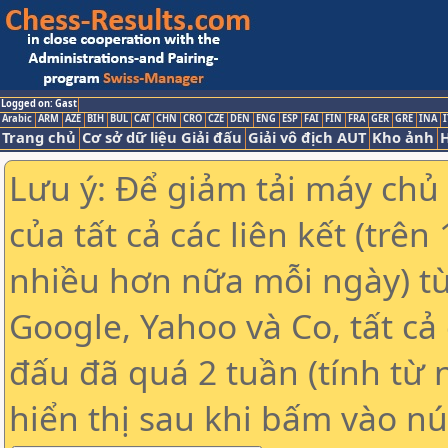
Logged on: Gast
Arabic
ARM
AZE
BIH
BUL
CAT
CHN
CRO
CZE
DEN
ENG
ESP
FAI
FIN
FRA
GER
GRE
INA
I
Trang chủ
Cơ sở dữ liệu Giải đấu
Giải vô địch AUT
Kho ảnh
H
Lưu ý: Để giảm tải máy chủ
của tất cả các liên kết (trê
nhiều hơn nữa mỗi ngày) t
Google, Yahoo và Co, tất cả 
đấu đã quá 2 tuần (tính từ 
hiển thị sau khi bấm vào nú