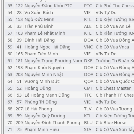
53
122
Nguyễn Đăng Khôi PTC
PTC
Clb Phú Thọ Chess
54
28
Vũ Xuân Bách
VIE
Vđv Tự Do
55
153
Ngô Đức Minh
KTL
Clb Kiện Tướng Tư
56
33
Trần Phú Bình
ALE
Clb Cờ Vua An Lễ
57
163
Phạm Lê Nhật Minh
KTL
Clb Kiện Tướng Tư
58
39
Đinh Hải Đăng
DOA
Clb Cờ Vua Đông 
59
41
Hoàng Ngọc Hải Đăng
VNC
Clb Cờ Vua Vnca
60
165
Phạm Tiến Minh
VIE
Vđv Tự Do
61
181
Nguyễn Trọng Phương Nam
DKE
Trường Th Đoàn K
62
193
Phạm Khôi Nguyên
DOA
Clb Cờ Vua Đông 
63
203
Nguyễn Minh Nhật
DOA
Clb Cờ Vua Đông 
64
51
Vương Minh Đức
QOA
Clb Cờ Vua Quốc O
65
52
Hoàng Dũng
CMT
Clb Chess Master
66
53
Lê Hoàng Mạnh Dũng
TTC
Clb Thanh Trì Ches
67
57
Phùng Trí Dũng
VIE
Vđv Tự Do
68
207
Lê Hải Phong
TLV
Clb Cờ Vua Tương L
69
59
Nguyễn Quý Dương
KTL
Clb Kiện Tướng Tư
70
209
Nguyễn Đình Thanh Phong
BLU
Clb Blue Horse
71
75
Phạm Minh Hiếu
STA
Clb Cờ Vua Sơn Tâ