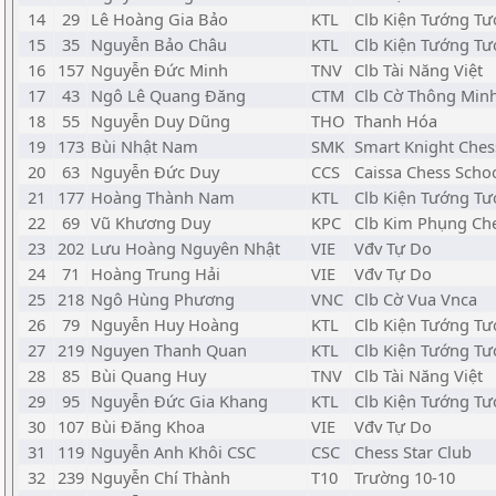
14
29
Lê Hoàng Gia Bảo
KTL
Clb Kiện Tướng Tư
15
35
Nguyễn Bảo Châu
KTL
Clb Kiện Tướng Tư
16
157
Nguyễn Đức Minh
TNV
Clb Tài Năng Việt
17
43
Ngô Lê Quang Đăng
CTM
Clb Cờ Thông Min
18
55
Nguyễn Duy Dũng
THO
Thanh Hóa
19
173
Bùi Nhật Nam
SMK
Smart Knight Ches
20
63
Nguyễn Đức Duy
CCS
Caissa Chess Scho
21
177
Hoàng Thành Nam
KTL
Clb Kiện Tướng Tư
22
69
Vũ Khương Duy
KPC
Clb Kim Phụng Ch
23
202
Lưu Hoàng Nguyên Nhật
VIE
Vđv Tự Do
24
71
Hoàng Trung Hải
VIE
Vđv Tự Do
25
218
Ngô Hùng Phương
VNC
Clb Cờ Vua Vnca
26
79
Nguyễn Huy Hoàng
KTL
Clb Kiện Tướng Tư
27
219
Nguyen Thanh Quan
KTL
Clb Kiện Tướng Tư
28
85
Bùi Quang Huy
TNV
Clb Tài Năng Việt
29
95
Nguyễn Đức Gia Khang
KTL
Clb Kiện Tướng Tư
30
107
Bùi Đăng Khoa
VIE
Vđv Tự Do
31
119
Nguyễn Anh Khôi CSC
CSC
Chess Star Club
32
239
Nguyễn Chí Thành
T10
Trường 10-10