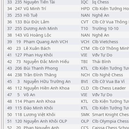
33
235
Nguyễn Tiến Tài
IQC
Iq Chess
34
247
Vũ Minh Trí
HPD
Clb Kiện Tướng H
35
253
Hồ Tuệ
NAN
Nghệ An
36
133
Bùi Đức Lâm
CVT
Clb Cờ Vua Thông
37
255
Dương Anh Minh
T10
Trường 10-10
38
143
Vũ Hoàng Lộc
NAN
Nghệ An
39
19
Phạm Quang Anh VCH
VCH
Clb Vietchess
40
23
Lê Xuân Bách
CTM
Clb Cờ Thông Min
41
127
Phan Huy Khôi
VIE
Vđv Tự Do
42
73
Nguyễn Đắc Minh Hiếu
TBI
Thái Bình
43
206
Bùi Thanh Phong
KTL
Clb Kiện Tướng Tư
44
238
Trần Đình Thăng
NCH
Clb Nghệ Chess
45
3
Nguyễn Hữu Trường An
BVI
Clb Cờ Vua Ba Vì
46
112
Nguyễn Hiền Anh Khoa
CLD
Clb Chess Leader
47
5
Võ An
VIE
Vđv Tự Do
48
114
Phạm Anh Khoa
KTL
Clb Kiện Tướng Tư
49
115
Đào Minh Khôi
KTL
Clb Kiện Tướng Tư
50
118
Lương Việt Khôi
SMK
Smart Knight Ches
51
120
Nguyễn Anh Khôi OLP
OLP
Clb Olympia Chess
52
20
Phan Nguyễn Anh
CCS
Caissa Chess Scho