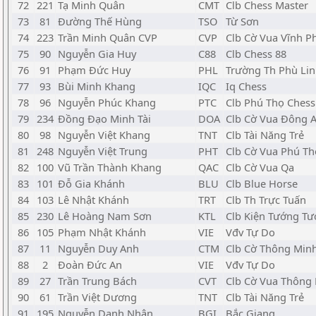
72
221
Tạ Minh Quân
CMT
Clb Chess Master
73
81
Đường Thế Hùng
TSO
Từ Sơn
74
223
Trần Minh Quân CVP
CVP
Clb Cờ Vua Vĩnh P
75
90
Nguyễn Gia Huy
C88
Clb Chess 88
76
91
Phạm Đức Huy
PHL
Trường Th Phù Li
77
93
Bùi Minh Khang
IQC
Iq Chess
78
96
Nguyễn Phúc Khang
PTC
Clb Phú Thọ Chess
79
234
Đồng Đạo Minh Tài
DOA
Clb Cờ Vua Đông 
80
98
Nguyễn Việt Khang
TNT
Clb Tài Năng Trẻ
81
248
Nguyễn Việt Trung
PHT
Clb Cờ Vua Phú Th
82
100
Vũ Trần Thành Khang
QAC
Clb Cờ Vua Qa
83
101
Đỗ Gia Khánh
BLU
Clb Blue Horse
84
103
Lê Nhật Khánh
TRT
Clb Th Trực Tuấn
85
230
Lê Hoàng Nam Sơn
KTL
Clb Kiện Tướng Tư
86
105
Phạm Nhật Khánh
VIE
Vđv Tự Do
87
11
Nguyễn Duy Anh
CTM
Clb Cờ Thông Min
88
2
Đoàn Đức An
VIE
Vđv Tự Do
89
27
Trần Trung Bách
CVT
Clb Cờ Vua Thông
90
61
Trần Việt Dương
TNT
Clb Tài Năng Trẻ
91
195
Nguyễn Danh Nhân
BGI
Bắc Giang