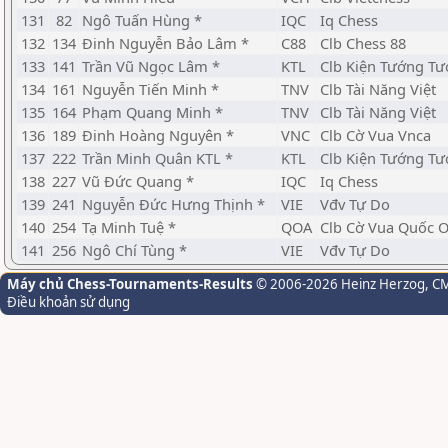
131
82
Ngô Tuấn Hùng *
IQC
Iq Chess
132
134
Đinh Nguyễn Bảo Lâm *
C88
Clb Chess 88
133
141
Trần Vũ Ngọc Lâm *
KTL
Clb Kiện Tướng Tư
134
161
Nguyễn Tiến Minh *
TNV
Clb Tài Năng Việt
135
164
Phạm Quang Minh *
TNV
Clb Tài Năng Việt
136
189
Đinh Hoàng Nguyên *
VNC
Clb Cờ Vua Vnca
137
222
Trần Minh Quân KTL *
KTL
Clb Kiện Tướng Tư
138
227
Vũ Đức Quang *
IQC
Iq Chess
139
241
Nguyễn Đức Hưng Thịnh *
VIE
Vđv Tự Do
140
254
Tạ Minh Tuệ *
QOA
Clb Cờ Vua Quốc O
141
256
Ngô Chí Tùng *
VIE
Vđv Tự Do
Máy chủ Chess-Tournaments-Results
© 2006-2026 Heinz Herzog
, C
Điều khoản sử dụng