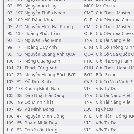
92
89
Nguyễn An Huy
MCC
Mc Chess
93
197
Nguyễn Thiên Nhân
CMT
Clb Chess Master
94
109
Hồ Đăng Khoa
OLP
Clb Olympia Chess
95
211
Nguyễn Hữu Hải Phong
CMT
Clb Chess Master
96
135
Hoàng Phúc Lâm
OLP
Clb Olympia Chess
97
155
Nguyễn Bảo Minh
TNV
Clb Tài Năng Việt
98
7
Hoàng Duy Anh
CTM
Clb Cờ Thông Min
99
13
Nguyễn Quang Anh QOA
QOA
Clb Cờ Vua Quốc O
100
17
Nông Quang Anh
PHC
Clb Phương Hạnh 
101
21
Thạch Tùng Anh
CHH
Clb Chess Hoàn H
102
25
Nguyễn Hoàng Bách BGI
BGI
Bắc Giang
103
32
Đỗ Đức Bình
CVP
Clb Cờ Vua Vĩnh P
104
178
Khổng Minh Nam
VIE
Vđv Tự Do
105
38
Đào Nhật Hải Đăng
TNV
Clb Tài Năng Việt
106
199
Đỗ Minh Nhật
TNV
Clb Tài Năng Việt
107
45
Vũ Minh Đăng
IQC
Iq Chess
108
47
Nguyễn Minh Đông
KTL
Clb Kiện Tướng Tư
109
65
Phạm Nhật Duy
VIE
Vđv Tự Do
110
83
Đào Xuân Hưng
VIE
Vđv Tự Do