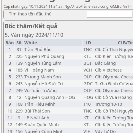
Cập nhật ngày: 10.11.2024 11:34:27, Người tạo/Tải lên sau cùng: GM.Bui Vinh-
Tìm theo tên đấu thủ
Bốc thăm/Kết quả
5. Ván ngày 2024/11/10
Bàn
Số
White
LĐ
CLB/Tỉ
1
31
Trần Phú Bảo
TNC
Clb Cờ Thái Nguyê
2
225
Nguyễn Phú Quang
KTL
Clb Kiện Tướng Tư
3
139
Nguyễn Tùng Lâm
BGI
Bắc Giang
4
185
Vi Hoàng Nam
VCH
Clb Vietchess
5
233
Trương Mạnh Sơn
OLP
Clb Olympia Chess
6
243
Nguyễn Hồ Đức Trí
GDC
Tt Gia Đình Cờ Vu
7
249
Vũ Tuấn Trường
OLP
Clb Olympia Chess
8
12
Nguyễn Quang Anh HOG
HOG
Clb Cờ Vua Hoàng
9
168
Trần Hiếu Minh
T10
Trường 10-10
10
229
Bùi Thái Sơn
TNC
Clb Cờ Thái Nguyê
11
9
Lê Nhật Anh
KTL
Clb Kiện Tướng Tư
12
149
Đoàn Quốc Minh
KTL
Clb Kiện Tướng Tư
13
156
Nguyễn Công Minh
VIE
Vđv Tự Do