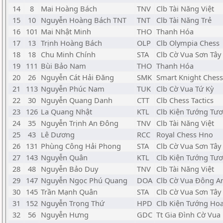
14
8
Mai Hoàng Bách
TNV
Clb Tài Năng Việt
15
10
Nguyễn Hoàng Bách TNT
TNT
Clb Tài Năng Trẻ
16
101
Mai Nhật Minh
THO
Thanh Hóa
17
13
Trịnh Hoàng Bách
OLP
Clb Olympia Chess
18
18
Chu Minh Chính
STA
Clb Cờ Vua Sơn Tây
19
111
Bùi Bảo Nam
THO
Thanh Hóa
20
26
Nguyễn Cát Hải Đăng
SMK
Smart Knight Chess
21
113
Nguyễn Phúc Nam
TUK
Clb Cờ Vua Tứ Kỳ
22
30
Nguyễn Quang Danh
CTT
Clb Chess Tactics
23
126
La Quang Nhật
KTL
Clb Kiện Tướng Tươ
24
35
Nguyễn Trịnh An Đông
TNV
Clb Tài Năng Việt
25
43
Lê Dương
RCC
Royal Chess Hno
26
131
Phùng Công Hải Phong
STA
Clb Cờ Vua Sơn Tây
27
143
Nguyễn Quân
KTL
Clb Kiện Tướng Tươ
28
48
Nguyễn Bảo Duy
TNV
Clb Tài Năng Việt
29
147
Nguyễn Ngọc Phú Quang
DOA
Clb Cờ Vua Đông A
30
145
Trần Mạnh Quân
STA
Clb Cờ Vua Sơn Tây
31
152
Nguyễn Trọng Thứ
HPD
Clb Kiện Tướng Ho
32
56
Nguyễn Hưng
GDC
Tt Gia Đình Cờ Vua