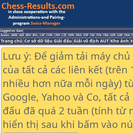
Logged on: Gast
Arabic
ARM
AZE
BIH
BUL
CAT
CHN
CRO
CZE
DEN
ENG
ESP
FAI
FIN
FRA
GER
GRE
INA
I
Trang chủ
Cơ sở dữ liệu Giải đấu
Giải vô địch AUT
Kho ảnh
H
Lưu ý: Để giảm tải máy chủ
của tất cả các liên kết (trê
nhiều hơn nữa mỗi ngày) t
Google, Yahoo và Co, tất cả 
đấu đã quá 2 tuần (tính từ 
hiển thị sau khi bấm vào nú