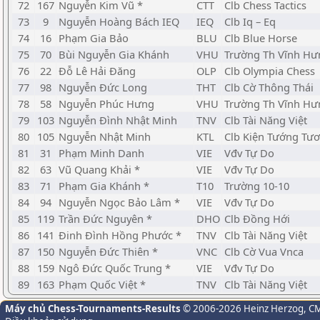
72
167
Nguyễn Kim Vũ *
CTT
Clb Chess Tactics
73
9
Nguyễn Hoàng Bách IEQ
IEQ
Clb Iq – Eq
74
16
Phạm Gia Bảo
BLU
Clb Blue Horse
75
70
Bùi Nguyễn Gia Khánh
VHU
Trường Th Vĩnh Hư
76
22
Đỗ Lê Hải Đăng
OLP
Clb Olympia Chess
77
98
Nguyễn Đức Long
THT
Clb Cờ Thông Thái
78
58
Nguyễn Phúc Hưng
VHU
Trường Th Vĩnh Hư
79
103
Nguyễn Đình Nhật Minh
TNV
Clb Tài Năng Việt
80
105
Nguyễn Nhật Minh
KTL
Clb Kiện Tướng Tươ
81
31
Phạm Minh Danh
VIE
Vđv Tự Do
82
63
Vũ Quang Khải *
VIE
Vđv Tự Do
83
71
Phạm Gia Khánh *
T10
Trường 10-10
84
94
Nguyễn Ngọc Bảo Lâm *
VIE
Vđv Tự Do
85
119
Trần Đức Nguyên *
DHO
Clb Đồng Hới
86
141
Đinh Đình Hồng Phước *
TNV
Clb Tài Năng Việt
87
150
Nguyễn Đức Thiên *
VNC
Clb Cờ Vua Vnca
88
159
Ngô Đức Quốc Trung *
VIE
Vđv Tự Do
89
163
Phạm Quốc Việt *
TNV
Clb Tài Năng Việt
Máy chủ Chess-Tournaments-Results
© 2006-2026 Heinz Herzog
, C