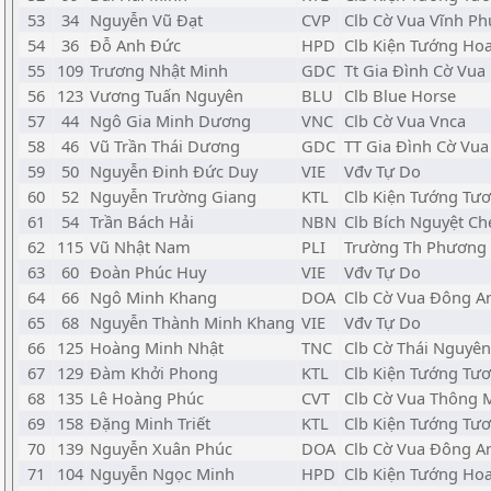
53
34
Nguyễn Vũ Đạt
CVP
Clb Cờ Vua Vĩnh Ph
54
36
Đỗ Anh Đức
HPD
Clb Kiện Tướng Ho
55
109
Trương Nhật Minh
GDC
Tt Gia Đình Cờ Vua
56
123
Vương Tuấn Nguyên
BLU
Clb Blue Horse
57
44
Ngô Gia Minh Dương
VNC
Clb Cờ Vua Vnca
58
46
Vũ Trần Thái Dương
GDC
TT Gia Đình Cờ Vua
59
50
Nguyễn Đinh Đức Duy
VIE
Vđv Tự Do
60
52
Nguyễn Trường Giang
KTL
Clb Kiện Tướng Tươ
61
54
Trần Bách Hải
NBN
Clb Bích Nguyệt Ch
62
115
Vũ Nhật Nam
PLI
Trường Th Phương 
63
60
Đoàn Phúc Huy
VIE
Vđv Tự Do
64
66
Ngô Minh Khang
DOA
Clb Cờ Vua Đông A
65
68
Nguyễn Thành Minh Khang
VIE
Vđv Tự Do
66
125
Hoàng Minh Nhật
TNC
Clb Cờ Thái Nguyên
67
129
Đàm Khởi Phong
KTL
Clb Kiện Tướng Tươ
68
135
Lê Hoàng Phúc
CVT
Clb Cờ Vua Thông 
69
158
Đặng Minh Triết
KTL
Clb Kiện Tướng Tươ
70
139
Nguyễn Xuân Phúc
DOA
Clb Cờ Vua Đông A
71
104
Nguyễn Ngọc Minh
HPD
Clb Kiện Tướng Ho