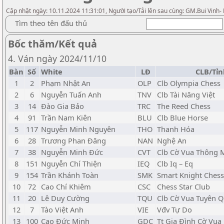
Cập nhật ngày: 10.11.2024 11:31:01, Người tạo/Tải lên sau cùng: GM.Bui Vinh-
Tìm theo tên đấu thủ
Bốc thăm/Kết quả
4. Ván ngày 2024/11/10
Bàn
Số
White
LĐ
CLB/Tỉn
1
2
Phạm Nhật An
OLP
Clb Olympia Chess
2
6
Nguyễn Tuấn Anh
TNV
Clb Tài Năng Việt
3
14
Đào Gia Bảo
TRC
The Reed Chess
4
91
Trần Nam Kiên
BLU
Clb Blue Horse
5
117
Nguyễn Minh Nguyên
THO
Thanh Hóa
6
28
Trương Phan Đăng
NAN
Nghệ An
7
38
Nguyễn Minh Đức
CVT
Clb Cờ Vua Thông 
8
151
Nguyễn Chí Thiện
IEQ
Clb Iq – Eq
9
154
Trần Khánh Toàn
SMK
Smart Knight Chess
10
72
Cao Chí Khiêm
CSC
Chess Star Club
11
20
Lê Duy Cường
TQU
Clb Cờ Vua Tuyên 
12
7
Tào Việt Anh
VIE
Vđv Tự Do
13
100
Cao Đức Minh
GDC
Tt Gia Đình Cờ Vua