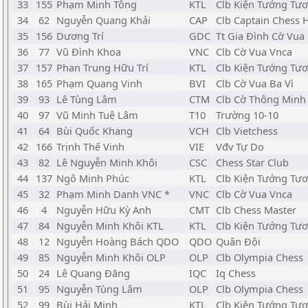
33
155
Phạm Minh Tông
KTL
Clb Kiện Tướng Tươ
34
62
Nguyễn Quang Khải
CAP
Clb Captain Chess
35
156
Dương Trí
GDC
Tt Gia Đình Cờ Vua
36
77
Vũ Đình Khoa
VNC
Clb Cờ Vua Vnca
37
157
Phan Trung Hữu Trí
KTL
Clb Kiện Tướng Tươ
38
165
Phạm Quang Vinh
BVI
Clb Cờ Vua Ba Vì
39
93
Lê Tùng Lâm
CTM
Clb Cờ Thông Minh
40
97
Vũ Minh Tuệ Lâm
T10
Trường 10-10
41
64
Bùi Quốc Khang
VCH
Clb Vietchess
42
166
Trịnh Thế Vinh
VIE
Vđv Tự Do
43
82
Lê Nguyễn Minh Khôi
CSC
Chess Star Club
44
137
Ngô Minh Phúc
KTL
Clb Kiện Tướng Tươ
45
32
Phạm Minh Danh VNC *
VNC
Clb Cờ Vua Vnca
46
4
Nguyễn Hữu Kỳ Anh
CMT
Clb Chess Master
47
84
Nguyễn Minh Khôi KTL
KTL
Clb Kiện Tướng Tươ
48
12
Nguyễn Hoàng Bách QDO
QDO
Quân Đội
49
85
Nguyễn Minh Khôi OLP
OLP
Clb Olympia Chess
50
24
Lê Quang Đăng
IQC
Iq Chess
51
95
Nguyễn Tùng Lâm
OLP
Clb Olympia Chess
52
99
Bùi Hải Minh
KTL
Clb Kiện Tướng Tươ