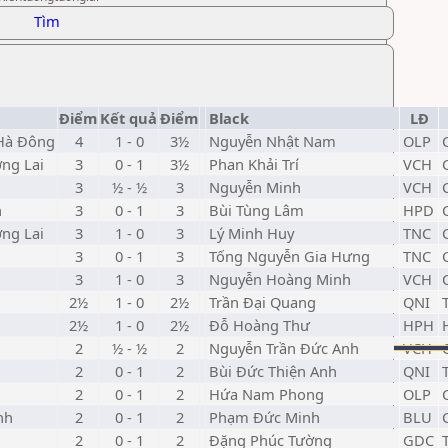
Tìm
Điểm
Kết quả
Điểm
Black
LĐ
 Hà Đông
4
1 - 0
3½
Nguyễn Nhật Nam
OLP
ng Lai
3
0 - 1
3½
Phan Khải Trí
VCH
3
½ - ½
3
Nguyễn Minh
VCH
n
3
0 - 1
3
Bùi Tùng Lâm
HPD
ng Lai
3
1 - 0
3
Lý Minh Huy
TNC
3
0 - 1
3
Tống Nguyễn Gia Hưng
TNC
3
1 - 0
3
Nguyễn Hoàng Minh
VCH
2½
1 - 0
2½
Trần Đại Quang
QNI
2½
1 - 0
2½
Đỗ Hoàng Thư
HPH
2
½ - ½
2
Nguyễn Trần Đức Anh
VCH
2
0 - 1
2
Bùi Đức Thiện Anh
QNI
2
0 - 1
2
Hứa Nam Phong
OLP
nh
2
0 - 1
2
Phạm Đức Minh
BLU
2
0 - 1
2
Đặng Phúc Tường
GDC