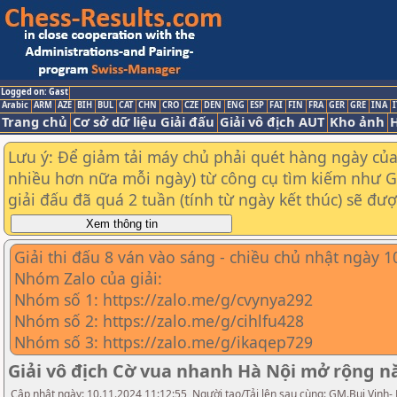
Logged on: Gast
Arabic
ARM
AZE
BIH
BUL
CAT
CHN
CRO
CZE
DEN
ENG
ESP
FAI
FIN
FRA
GER
GRE
INA
I
Trang chủ
Cơ sở dữ liệu Giải đấu
Giải vô địch AUT
Kho ảnh
H
Lưu ý: Để giảm tải máy chủ phải quét hàng ngày của t
nhiều hơn nữa mỗi ngày) từ công cụ tìm kiếm như Goo
giải đấu đã quá 2 tuần (tính từ ngày kết thúc) sẽ đư
Giải thi đấu 8 ván vào sáng - chiều chủ nhật ngày 
Nhóm Zalo của giải:
Nhóm số 1: https://zalo.me/g/cvynya292
Nhóm số 2: https://zalo.me/g/cihlfu428
Nhóm số 3: https://zalo.me/g/ikaqep729
Giải vô địch Cờ vua nhanh Hà Nội mở rộng 
Cập nhật ngày: 10.11.2024 11:12:55, Người tạo/Tải lên sau cùng: GM.Bui Vinh-