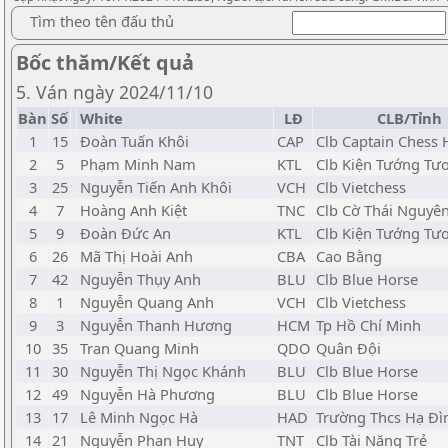
Tìm theo tên đấu thủ
Bốc thăm/Kết quả
5. Ván ngày 2024/11/10
Bàn
Số
White
LĐ
CLB/Tỉnh
1
15
Đoàn Tuấn Khôi
CAP
Clb Captain Chess
2
5
Phạm Minh Nam
KTL
Clb Kiện Tướng Tươ
3
25
Nguyễn Tiến Anh Khôi
VCH
Clb Vietchess
4
7
Hoàng Anh Kiệt
TNC
Clb Cờ Thái Nguyê
5
9
Đoàn Đức An
KTL
Clb Kiện Tướng Tươ
6
26
Mã Thị Hoài Anh
CBA
Cao Bằng
7
42
Nguyễn Thụy Anh
BLU
Clb Blue Horse
8
1
Nguyễn Quang Anh
VCH
Clb Vietchess
9
3
Nguyễn Thanh Hương
HCM
Tp Hồ Chí Minh
10
35
Tran Quang Minh
QDO
Quân Đội
11
30
Nguyễn Thị Ngọc Khánh
BLU
Clb Blue Horse
12
49
Nguyễn Hà Phương
BLU
Clb Blue Horse
13
17
Lê Minh Ngọc Hà
HAD
Trường Thcs Hạ Đì
14
21
Nguyễn Phan Huy
TNT
Clb Tài Năng Trẻ