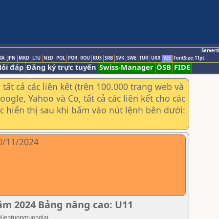
Servert
TA
JPN
MKD
LTU
NED
POL
POR
ROU
RUS
SRB
SVK
SWE
TUR
UKR
VIE
FontSize:11pt
ỏi đáp
Đăng ký trực tuyến
Swiss-Manager
ÖSB
FIDE
ất cả các liên kết (trên 100.000 trang web và
gle, Yahoo và Co, tất cả các liên kết cho các
ợc hiển thị sau khi bấm vào nút lệnh bên dưới:
10/11/2024
năm 2024 Bảng nâng cao: U11
 Kientuongtuonglai