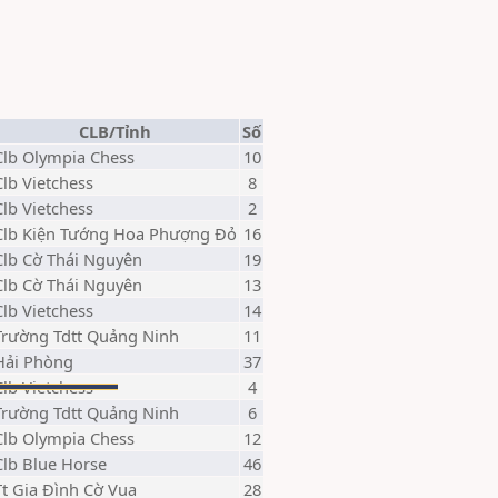
CLB/Tỉnh
Số
Clb Olympia Chess
10
Clb Vietchess
8
Clb Vietchess
2
Clb Kiện Tướng Hoa Phượng Đỏ
16
Clb Cờ Thái Nguyên
19
Clb Cờ Thái Nguyên
13
Clb Vietchess
14
Trường Tdtt Quảng Ninh
11
Hải Phòng
37
Clb Vietchess
4
Trường Tdtt Quảng Ninh
6
Clb Olympia Chess
12
Clb Blue Horse
46
Tt Gia Đình Cờ Vua
28