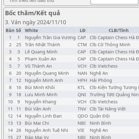
Tìm theo tên đấu thủ
Bốc thăm/Kết quả
3. Ván ngày 2024/11/10
Bàn
Số
White
LĐ
CLB/Tỉnh
1
1
Nguyễn Trần Gia Vương
CAP
Clb Captain Chess Hà 
2
25
Trần Nhật Thành
CTM
Clb Cờ Thông Minh
3
3
Lê Quang Minh
CAP
Clb Captain Chess Hà 
4
5
Phạm Xuân An
CAP
Clb Captain Chess Hà 
5
7
Vũ Thành An
VCH
Clb Vietchess
6
20
Nguyễn Quang Minh
NAN
Nghệ An
7
12
Nguyễn Minh Anh
HPH
Hải Phòng
8
16
Bùi Minh Khôi
KTL
Clb Kiện Tướng Tương 
9
18
Lưu Minh Minh
QNI
Trường Tdtt Quảng Ni
10
9
Nguyễn Khang
VCH
Clb Vietchess
11
11
Bùi Vân Anh
TNV
Clb Tài Năng Việt
12
14
Nguyễn Linh Đan
QDO
Quân Đội
13
13
Bùi Mai Chi
NBI
Ninh Bình
14
26
Nguyễn Anh Tuệ Nhi
VIE
Nghệ An
15
27
Đào Mai Vy
NBI
Ninh Bình