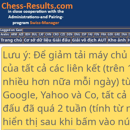
Logged on: Gast
Arabic
ARM
AZE
BIH
BUL
CAT
CHN
CRO
CZE
DEN
ENG
ESP
FAI
FIN
FRA
GER
GRE
INA
I
Trang chủ
Cơ sở dữ liệu Giải đấu
Giải vô địch AUT
Kho ảnh
H
Lưu ý: Để giảm tải máy chủ
của tất cả các liên kết (trê
nhiều hơn nữa mỗi ngày) t
Google, Yahoo và Co, tất cả 
đấu đã quá 2 tuần (tính từ 
hiển thị sau khi bấm vào nú