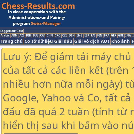
Logged on: Gast
Arabic
ARM
AZE
BIH
BUL
CAT
CHN
CRO
CZE
DEN
ENG
ESP
FAI
FIN
FRA
GER
GRE
INA
I
Trang chủ
Cơ sở dữ liệu Giải đấu
Giải vô địch AUT
Kho ảnh
H
Lưu ý: Để giảm tải máy chủ
của tất cả các liên kết (trê
nhiều hơn nữa mỗi ngày) t
Google, Yahoo và Co, tất cả 
đấu đã quá 2 tuần (tính từ 
hiển thị sau khi bấm vào nú