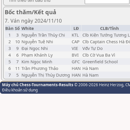
Tìm theo tên đấu thủ
Bốc thăm/Kết quả
7. Ván ngày 2024/11/10
Bàn
Số
White
LĐ
CLB/Tỉnh
1
3
Nguyễn Trần Thùy Chi
KTL
Clb Kiện Tướng Tương L
2
10
Nguyễn Tuệ Nhi
CAP
Clb Captain Chess Hà 
3
9
Đại Ngọc Nhi
VIE
Vđv Tự Do
4
6
Phạm Khánh Ly
BVI
Clb Cờ Vua Ba Vì
5
7
Kim Ngọc Minh
GFC
Greenfield School
6
11
Trần Phương Thảo
HAN
Hà Nam
7
5
Nguyễn Thị Thùy Dương
HAN
Hà Nam
Máy chủ Chess-Tournaments-Results
© 2006-2026 Heinz Herzog
, C
Điều khoản sử dụng