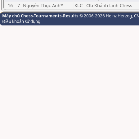
16
7
Nguyễn Thục Anh*
KLC
Clb Khánh Linh Chess
Máy chủ Chess-Tournaments-Results
© 2006-2026 Heinz Herzog
, C
Điều khoản sử dụng