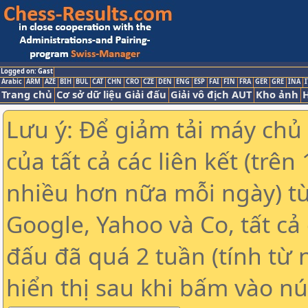
Logged on: Gast
Arabic
ARM
AZE
BIH
BUL
CAT
CHN
CRO
CZE
DEN
ENG
ESP
FAI
FIN
FRA
GER
GRE
INA
I
Trang chủ
Cơ sở dữ liệu Giải đấu
Giải vô địch AUT
Kho ảnh
H
Lưu ý: Để giảm tải máy chủ
của tất cả các liên kết (trê
nhiều hơn nữa mỗi ngày) t
Google, Yahoo và Co, tất cả 
đấu đã quá 2 tuần (tính từ 
hiển thị sau khi bấm vào nú