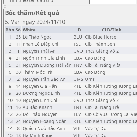
Tìm theo tên đấu thủ
Bốc thăm/Kết quả
5. Ván ngày 2024/11/10
Bàn
Số
White
LĐ
CLB/Tỉnh
1
25
Lê Thảo Ngọc
BLU
Clb Blue Horse
2
11
Phan Lê Diệp Chi
TSE
Clb Thành Sen
3
1
Nguyễn Thái An
GVO
Thcs Giảng Võ 2
4
21
Ngôn Trịnh Gia Linh
CBA
Cao Bằng
5
31
Nguyễn Dương Hải Yến
TNV
Clb Tài Năng Việt
6
30
Thẩm Mộc Trà
CBA
Cao Bằng
7
2
Nguyễn Trần Bảo An
UMS
Ums
8
14
Nguyễn Gia Hân
KTL
Clb Kiện Tướng Tương La
9
20
Dương Ngọc Linh
KTL
Clb Kiện Tướng Tương La
10
10
Nguyễn Linh Chi
GVO
Thcs Giảng Võ 2
11
16
Vũ Bảo Khanh
TNT
Clb Tài Năng Trẻ
12
26
Đỗ Thảo Nguyên
TLV
Clb Cờ Vua Tương Lai Việ
13
24
Nguyễn Hoàng Ngân
KTL
Clb Kiện Tướng Tương La
14
8
Quách Ngô Bảo Anh
VIE
Vđv Tự Do
15
18
Hà Minh Khuê
VIE
Vđv Tự Do