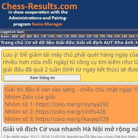
Logged on: Gast
Arabic
ARM
AZE
BIH
BUL
CAT
CHN
CRO
CZE
DEN
ENG
ESP
FAI
FIN
FRA
GER
GRE
INA
I
Trang chủ
Cơ sở dữ liệu Giải đấu
Giải vô địch AUT
Kho ảnh
H
Lưu ý: Để giảm tải máy chủ phải quét hàng ngày của t
nhiều hơn nữa mỗi ngày) từ công cụ tìm kiếm như Goo
giải đấu đã quá 2 tuần (tính từ ngày kết thúc) sẽ đư
Giải thi đấu 8 ván vào sáng - chiều chủ nhật ngày 
Nhóm Zalo của giải:
Nhóm số 1: https://zalo.me/g/cvynya292
Nhóm số 2: https://zalo.me/g/cihlfu428
Nhóm số 3: https://zalo.me/g/ikaqep729
Giải vô địch Cờ vua nhanh Hà Nội mở rộng 
Cập nhật ngày: 10.11.2024 11:03:39, Người tạo/Tải lên sau cùng: GM.Bui Vinh-