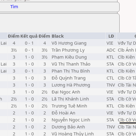
Tìm
Điểm
Kết quả
Điểm
Black
LĐ
Lai
4
0 - 1
4
Võ Hương Giang
VIE
Vđv Tự 
3½
0 - 1
3½
Trần Phương Ly
ADC
Clb Ánh
3
1 - 0
3½
Phạm Kiều Dung
KTL
Clb Kiện
Lai
3
1 - 0
3
Vũ Thị Thanh Thảo
STA
Clb Cờ V
Lai
3
0 - 1
3
Phan Thị Thu Bình
KTL
Clb Kiện
3
1 - 0
3
Đỗ Quỳnh Trang
CTL
Clb Cờ T
3
1 - 0
3
Lương Hà Phương
TNV
Clb Tài 
3
1 - 0
2½
Đại Ngọc Anh
VIE
Vđv Tự 
h
2½
1 - 0
2½
Lã Thị Khánh Linh
STA
Clb Cờ V
2½
1 - 0
2½
Trương Tuệ Minh
KTL
Clb Kiện
2
1 - 0
2
Đỗ Hoài An
VIE
Vđv Tự 
2
1 - 0
2
Nguyễn Ngọc Linh
STA
Clb Cờ V
2
1 - 0
2
Dương Bảo Anh
TNV
Clb Tài 
2
1 - 0
2
Vũ Hoàng Thủy Linh
STA
Clb Cờ V