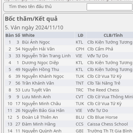
Tìm theo tên đấu thủ
Bốc thăm/Kết quả
5. Ván ngày 2024/11/10
Bàn
Số
White
LĐ
CLB/Tỉnh
1
3
Bùi Ánh Ngọc
KTL
Clb Kiện Tướng Tương 
2
54
Nguyễn Hải Vân
CPH
Clb Cẩm Phả
3
33
Nguyễn Trần Trang Linh
VIE
Vđv Tự Do
4
1
Dương Ngọc Diệp
KTL
Clb Kiện Tướng Tương 
5
49
Nguyễn Hồng Thu
KTL
Clb Kiện Tướng Tương 
6
39
Nguyễn Khánh Ngọc
TUK
Clb Cờ Vua Tứ Kỳ
7
56
Trần Khánh Vân
TNT
Clb Tài Năng Trẻ
8
53
Lưu Tuyết Vân
TRC
The Reed Chess
9
9
Lưu Minh Anh
CVT
Clb Cờ Vua Thông Min
10
17
Nguyễn Minh Châu
TUK
Clb Cờ Vua Tứ Kỳ
11
26
Nguyễn Bảo Gia Hân
VIE
Vđv Tự Do
12
5
Đoàn Lê Thiên An
BLU
Clb Blue Horse
13
27
Đàm Minh Hằng
CCS
Caissa Chess School
14
11
Nguyễn Quỳnh Anh
GBI
Trường Th Tt Gia Bình