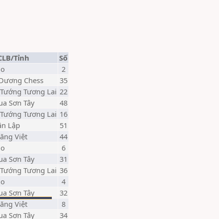
CLB/Tỉnh
Số
Do
2
 Dương Chess
35
 Tướng Tương Lai
22
ua Sơn Tây
48
 Tướng Tương Lai
16
ân Lập
51
Năng Việt
44
Do
6
ua Sơn Tây
31
 Tướng Tương Lai
36
Do
4
ua Sơn Tây
32
Năng Việt
8
ua Sơn Tây
34