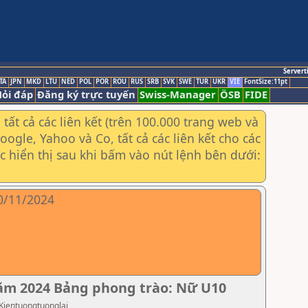
Servert
TA
JPN
MKD
LTU
NED
POL
POR
ROU
RUS
SRB
SVK
SWE
TUR
UKR
VIE
FontSize:11pt
ỏi đáp
Đăng ký trực tuyến
Swiss-Manager
ÖSB
FIDE
ất cả các liên kết (trên 100.000 trang web và
gle, Yahoo và Co, tất cả các liên kết cho các
ợc hiển thị sau khi bấm vào nút lệnh bên dưới:
10/11/2024
năm 2024 Bảng phong trào: Nữ U10
 Kientuongtuonglai