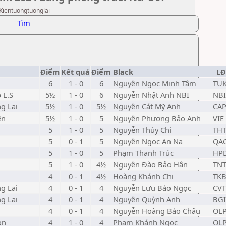
 Kientuongtuonglai
Tìm
Điểm
Kết quả
Điểm
Black
LĐ
6
1 - 0
6
Nguyễn Ngọc Minh Tâm
TU
 L.S
5½
1 - 0
6
Nguyễn Nhật Anh NBI
NBI
g Lai
5½
1 - 0
5½
Nguyễn Cát Mỹ Anh
CA
ên
5½
1 - 0
5
Nguyễn Phương Bảo Anh
VIE
5
1 - 0
5
Nguyễn Thùy Chi
TH
5
0 - 1
5
Nguyễn Ngọc An Na
QA
5
1 - 0
5
Phạm Thanh Trúc
HP
5
1 - 0
4½
Nguyễn Đào Bảo Hân
TN
4
0 - 1
4½
Hoàng Khánh Chi
TK
g Lai
4
0 - 1
4
Nguyễn Lưu Bảo Ngọc
CVT
g Lai
4
0 - 1
4
Nguyễn Quỳnh Anh
BGI
g
4
0 - 1
4
Nguyễn Hoàng Bảo Châu
OL
on
4
1 - 0
4
Phạm Khánh Ngọc
OL