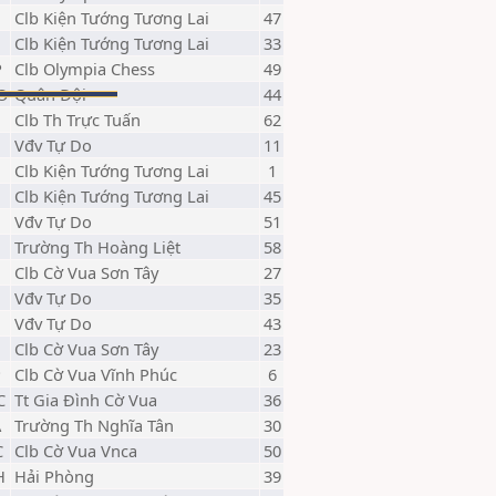
Clb Kiện Tướng Tương Lai
47
Clb Kiện Tướng Tương Lai
33
P
Clb Olympia Chess
49
O
Quân Đội
44
Clb Th Trực Tuấn
62
Vđv Tự Do
11
Clb Kiện Tướng Tương Lai
1
Clb Kiện Tướng Tương Lai
45
Vđv Tự Do
51
Trường Th Hoàng Liệt
58
Clb Cờ Vua Sơn Tây
27
Vđv Tự Do
35
Vđv Tự Do
43
Clb Cờ Vua Sơn Tây
23
P
Clb Cờ Vua Vĩnh Phúc
6
C
Tt Gia Đình Cờ Vua
36
A
Trường Th Nghĩa Tân
30
C
Clb Cờ Vua Vnca
50
H
Hải Phòng
39