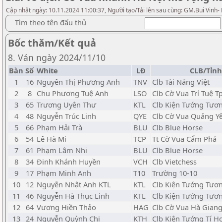
Cập nhật ngày: 10.11.2024 11:00:37, Người tạo/Tải lên sau cùng: GM.Bui Vinh-
Tìm theo tên đấu thủ
Bốc thăm/Kết quả
8. Ván ngày 2024/11/10
Bàn
Số
White
LĐ
CLB/Tỉnh
1
16
Nguyên Thị Phương Anh
TNV
Clb Tài Năng Việt
2
8
Chu Phương Tuệ Anh
LSO
Clb Cờ Vua Trí Tuệ Tp
3
65
Trương Uyên Thư
KTL
Clb Kiện Tướng Tươn
4
48
Nguyễn Trúc Linh
QYE
Clb Cờ Vua Quảng Y
5
66
Phạm Hải Trà
BLU
Clb Blue Horse
6
54
Lê Hà Mi
TCP
Tt Cờ Vua Cẩm Phả
7
61
Phạm Lâm Nhi
BLU
Clb Blue Horse
8
34
Đinh Khánh Huyền
VCH
Clb Vietchess
9
17
Phạm Minh Anh
T10
Trường 10-10
10
12
Nguyễn Nhật Anh KTL
KTL
Clb Kiện Tướng Tươn
11
46
Nguyễn Hà Thục Linh
KTL
Clb Kiện Tướng Tươn
12
64
Vương Hiền Thảo
HAG
Clb Cờ Vua Hà Gian
13
24
Nguyễn Quỳnh Chi
KTH
Clb Kiện Tướng Tí H