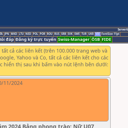
Servert
TA
JPN
MKD
LTU
NED
POL
POR
ROU
RUS
SRB
SVK
SWE
TUR
UKR
VIE
FontSize:11pt
ỏi đáp
Đăng ký trực tuyến
Swiss-Manager
ÖSB
FIDE
ất cả các liên kết (trên 100.000 trang web và
gle, Yahoo và Co, tất cả các liên kết cho các
ợc hiển thị sau khi bấm vào nút lệnh bên dưới:
10/11/2024
năm 2024 Bảng phong trào: Nữ U07