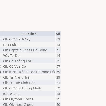
CLB/Tỉnh
Số
K
Clb Cờ Vua Tứ Kỳ
63
Ninh Bình
13
P
Clb Captain Chess Hà Đông
9
Vđv Tự Do
14
T
Clb Cờ Thông Thái
25
C
Clb Cờ Vua Qa
57
D
Clb Kiện Tướng Hoa Phượng Đỏ
69
T
Clb Tài Năng Trẻ
29
B
Clb Trí Tuệ Kinh Bắc
21
Clb Cờ Vua Thông Minh
59
Bắc Giang
15
P
Clb Olympia Chess
19
P
Clb Olympia Chess
60