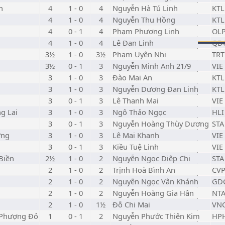
h
4
1 - 0
4
Nguyễn Hà Tú Linh
KTL
4
1 - 0
4
Nguyễn Thu Hồng
KTL
4
0 - 1
4
Phạm Phương Linh
OL
4
1 - 0
4
Lê Đan Linh
QD
3½
1 - 0
3½
Phạm Uyên Nhi
TRT
3½
0 - 1
3
Nguyễn Minh Anh 21/9
VIE
3
1 - 0
3
Đào Mai An
KTL
3
1 - 0
3
Nguyễn Dương Đan Linh
KTL
3
0 - 1
3
Lê Thanh Mai
VIE
g Lai
3
1 - 0
3
Ngô Thảo Ngọc
HLI
3
0 - 1
3
Nguyễn Hoàng Thùy Dương
STA
ơng
3
1 - 0
3
Lê Mai Khanh
VIE
3
0 - 1
3
Kiều Tuệ Linh
VIE
Biền
2½
1 - 0
2
Nguyễn Ngọc Diệp Chi
STA
2
1 - 0
2
Trịnh Hoà Bình An
CV
2
1 - 0
2
Nguyễn Ngọc Vân Khánh
GD
2
1 - 0
2
Nguyễn Hoàng Gia Hân
NT
2
1 - 0
1½
Đỗ Chi Mai
VN
 Phượng Đỏ
1
0 - 1
2
Nguyễn Phước Thiên Kim
HP