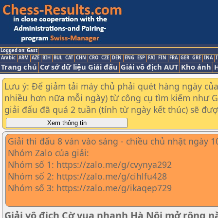
Logged on: Gast
Arabic
ARM
AZE
BIH
BUL
CAT
CHN
CRO
CZE
DEN
ENG
ESP
FAI
FIN
FRA
GER
GRE
INA
I
Trang chủ
Cơ sở dữ liệu Giải đấu
Giải vô địch AUT
Kho ảnh
H
Lưu ý: Để giảm tải máy chủ phải quét hàng ngày của t
nhiều hơn nữa mỗi ngày) từ công cụ tìm kiếm như Goo
giải đấu đã quá 2 tuần (tính từ ngày kết thúc) sẽ đư
Giải thi đấu 8 ván vào sáng - chiều chủ nhật ngày 
Nhóm Zalo của giải:
Nhóm số 1: https://zalo.me/g/cvynya292
Nhóm số 2: https://zalo.me/g/cihlfu428
Nhóm số 3: https://zalo.me/g/ikaqep729
Giải vô địch Cờ vua nhanh Hà Nội mở rộng 