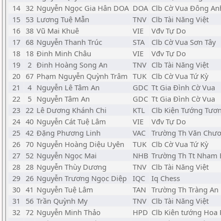
14
32
Nguyễn Ngọc Gia Hân DOA
DOA
Clb Cờ Vua Đông An
15
53
Lương Tuệ Mẫn
TNV
Clb Tài Năng Việt
16
38
Vũ Mai Khuê
VIE
Vđv Tự Do
17
68
Nguyễn Thanh Trúc
STA
Clb Cờ Vua Sơn Tây
18
18
Đinh Minh Châu
VIE
Vđv Tự Do
19
2
Đinh Hoàng Song An
TNV
Clb Tài Năng Việt
20
67
Phạm Nguyễn Quỳnh Trâm
TUK
Clb Cờ Vua Tứ Kỳ
21
4
Nguyễn Lê Tâm An
GDC
Tt Gia Đình Cờ Vua
22
5
Nguyễn Tâm An
GDC
Tt Gia Đình Cờ Vua
23
22
Lê Dương Khánh Chi
KTL
Clb Kiện Tướng Tươn
24
40
Nguyễn Cát Tuệ Lâm
VIE
Vđv Tự Do
25
42
Đặng Phương Linh
VAC
Trường Th Văn Chư
26
70
Nguyễn Hoàng Diệu Uyên
TUK
Clb Cờ Vua Tứ Kỳ
27
52
Nguyễn Ngọc Mai
NHB
Trường Th Tt Nham 
28
28
Nguyễn Thùy Dương
TNV
Clb Tài Năng Việt
29
26
Nguyễn Trương Ngọc Diệp
IQC
Iq Chess
30
41
Nguyễn Tuệ Lâm
TAN
Trường Th Tràng An
31
56
Trần Quỳnh My
TNV
Clb Tài Năng Việt
32
72
Nguyễn Minh Thảo
HPD
Clb Kiên tướng Hoa