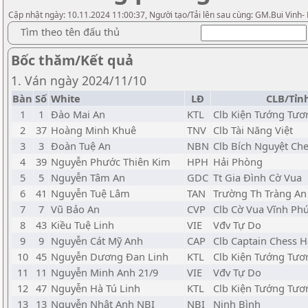
Cập nhật ngày: 10.11.2024 11:00:37, Người tạo/Tải lên sau cùng: GM.Bui Vinh-
Tìm theo tên đấu thủ
Bốc thăm/Kết quả
1. Ván ngày 2024/11/10
Bàn
Số
White
LĐ
CLB/Tỉn
1
1
Đào Mai An
KTL
Clb Kiện Tướng Tươ
2
37
Hoàng Minh Khuê
TNV
Clb Tài Năng Việt
3
3
Đoàn Tuệ An
NBN
Clb Bích Nguyệt Ch
4
39
Nguyễn Phước Thiên Kim
HPH
Hải Phòng
5
5
Nguyễn Tâm An
GDC
Tt Gia Đình Cờ Vua
6
41
Nguyễn Tuệ Lâm
TAN
Trường Th Tràng An
7
7
Vũ Bảo An
CVP
Clb Cờ Vua Vĩnh Ph
8
43
Kiều Tuệ Linh
VIE
Vđv Tự Do
9
9
Nguyễn Cát Mỹ Anh
CAP
Clb Captain Chess 
10
45
Nguyễn Dương Đan Linh
KTL
Clb Kiện Tướng Tươ
11
11
Nguyễn Minh Anh 21/9
VIE
Vđv Tự Do
12
47
Nguyễn Hà Tú Linh
KTL
Clb Kiện Tướng Tươ
13
13
Nguyễn Nhật Anh NBI
NBI
Ninh Bình