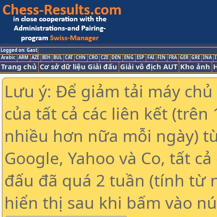
Logged on: Gast
Arabic
ARM
AZE
BIH
BUL
CAT
CHN
CRO
CZE
DEN
ENG
ESP
FAI
FIN
FRA
GER
GRE
INA
I
Trang chủ
Cơ sở dữ liệu Giải đấu
Giải vô địch AUT
Kho ảnh
H
Lưu ý: Để giảm tải máy chủ
của tất cả các liên kết (trê
nhiều hơn nữa mỗi ngày) t
Google, Yahoo và Co, tất cả 
đấu đã quá 2 tuần (tính từ 
hiển thị sau khi bấm vào nú