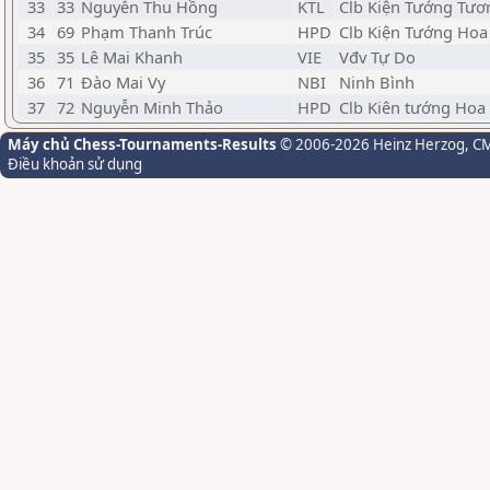
33
33
Nguyễn Thu Hồng
KTL
Clb Kiện Tướng Tươ
34
69
Phạm Thanh Trúc
HPD
Clb Kiện Tướng Ho
35
35
Lê Mai Khanh
VIE
Vđv Tự Do
36
71
Đào Mai Vy
NBI
Ninh Bình
37
72
Nguyễn Minh Thảo
HPD
Clb Kiên tướng Ho
Máy chủ Chess-Tournaments-Results
© 2006-2026 Heinz Herzog
, C
Điều khoản sử dụng