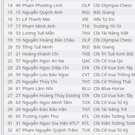
14
49
Phạm Phương Linh
OLP
Clb Olympia Chess
15
15
Nguyễn Quỳnh Anh
BGI
Bắc Giang
16
51
Lê Thanh Mai
VIE
Vđv Tự Do
17
17
Phạm Minh Anh
T10
Trường 10-10
18
53
Lương Tuệ Mẫn
TNV
Clb Tài Năng Việt
19
19
Nguyễn Hoàng Bảo Châu
OLP
Clb Olympia Chess
20
55
Tống Tuệ Minh
BGI
Bắc Giang
21
21
Hoàng Khánh Chi
TKB
Clb Trí Tuệ Kinh Bắc
22
57
Nguyễn Ngọc An Na
QAC
Clb Cờ Vua Qa
23
23
Nguyễn Ngọc Diệp Chi
STA
Clb Cờ Vua Sơn Tây
24
59
Nguyễn Lưu Bảo Ngọc
CVT
Clb Cờ Vua Thông M
25
25
Nguyễn Thùy Chi
THT
Clb Cờ Thông Thái
26
61
Phạm Lâm Nhi
BLU
Clb Blue Horse
27
27
Nguyễn Hoàng Thùy Dương
STA
Clb Cờ Vua Sơn Tây
28
63
Nguyễn Ngọc Minh Tâm
TUK
Clb Cờ Vua Tứ Kỳ
29
29
Nguyễn Đào Bảo Hân
TNT
Clb Tài Năng Trẻ
30
65
Trương Uyên Thư
KTL
Clb Kiện Tướng Tươ
31
31
Nguyễn Ngọc Gia Hân KTL*
KTL
Clb Kiện Tướng Tươ
32
67
Phạm Nguyễn Quỳnh Trâm
TUK
Clb Cờ Vua Tứ Kỳ