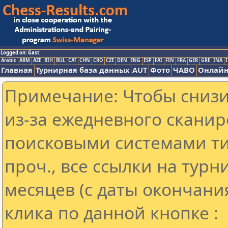
Logged on: Gast
Arabic
ARM
AZE
BIH
BUL
CAT
CHN
CRO
CZE
DEN
ENG
ESP
FAI
FIN
FRA
GER
GRE
INA
I
Главная
Турнирная база данных
AUT
Фото
ЧАВО
Онлайн
Примечание: Чтобы снизит
из-за ежедневного сканир
поисковыми системами ти
проч., все ссылки на тур
месяцев (с даты окончани
клика по данной кнопке :