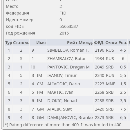
Место
2
Федерация
FID
Идент.Номер
0
код FIDE
55653537
Год рождения
2015
Тур
Ст.ном.
Имя
Рейт.Межд.
ФЕД.
Очки
Рез.
1
2
9
SIMBELOV, Roman T.
2196
RUS
4,5
2
5
1
ZHAMBALOV, Bator
1984
RUS
6
3
1
10
PANTOVIC, Dragan M
2049
SRB
0,5
4
5
3
IM
IVANOV, Timur
2340
RUS
5,5
5
2
4
CM
ALIVODIC, Dario
2223
MNE
1,5
6
4
5
FM
MARTIC, Ivan
2268
SRB
2,5
7
3
6
IM
DJOKIC, Nenad
2238
SRB
3,5
8
3
7
GM
ATALIK, Suat
2420
SRB
7,5
9
4
8
GM
DAMLJANOVIC, Branko
2373
SRB
6,5
*) Rating difference of more than 400. It was limited to 400.